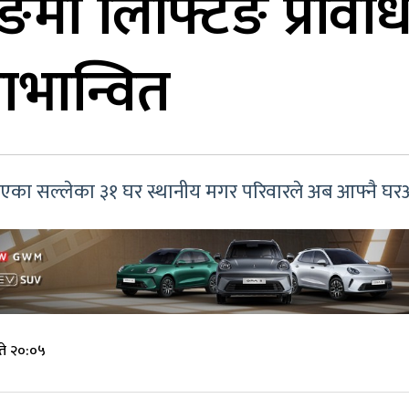
ङमा लिफ्टिङ प्रविध
ाभान्वित
ै आएका सल्लेका ३१ घर स्थानीय मगर परिवारले अब आफ्नै घर
ते २०:०५