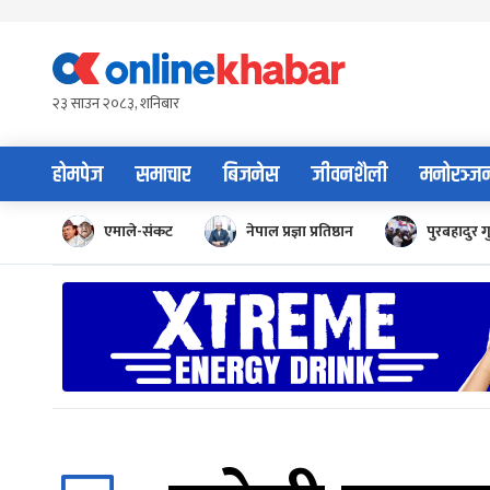
Skip
to
content
२३ साउन २०८३, शनिबार
होमपेज
समाचार
बिजनेस
जीवनशैली
मनोरञ्ज
एमाले-संकट
नेपाल प्रज्ञा प्रतिष्ठान
पुरबहादुर ग