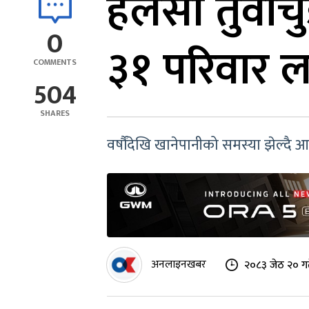
हलेसी तुवाचु
0
३१ परिवार ल
COMMENTS
504
SHARES
वर्षौंदेखि खानेपानीको समस्या झेल्द
अनलाइनखबर
२०८३ जेठ २० ग