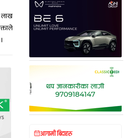
५३ लाख
्ताले
 ।
आगामी बिदाहरु