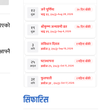
जनै पूर्णिमा
२० दिन बाँकी
१२
-
भाद्र १२, २०८३
Aug 28, 2026
शुक्र
रिएको
श्रीकृष्ण जन्माष्टमी व्रत
२७ दिन बाँकी
१९
-
भाद्र १९, २०८३
Sep 4, 2026
शुक्र
संविधान दिवस
१ महिना बाँकी
३
-
असोज ३, २०८३
Sep 19, 2026
शनि
आफ्नै
घटस्थापना
२ महिना बाँकी
२५
-
असोज २५, २०८३
Oct 11, 2026
आइत
फूलपाती
२ महिना बाँकी
३१
-
असोज ३१ , २०८३
Oct 17, 2026
शनि
कार्तिक सङ्क्रान्ति
२ महिना बाँकी
१
सिफारिस
-
कार्तिक १, २०८३
Oct 18, 2026
आइत