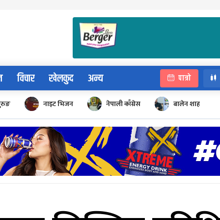
न
विचार
खेलकुद
अन्य
पात्रो
ुरुङ
नाइट भिजन
नेपाली काँग्रेस
बालेन शाह