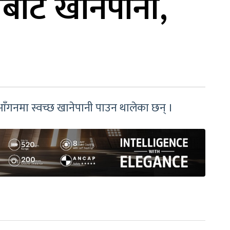
िबाट खानेपानी,
आँगनमा स्वच्छ खानेपानी पाउन थालेका छन् ।