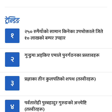
ट्रेन्डिङ
२५० रुपैयाँको सामान किनेका उपभोक्ताले जिते
१
१० लाखको बम्पर उपहार
गुन्डुमा अड्किए एमाले पुनर्गठनका प्रस्तावहरू
२
प्रज्ञाका तीन कुलपतिको शपथ (तस्वीरहरू)
३
पर्वतारोही पुरबहादुर गुरुङको अन्त्येष्टि
४
(तस्वीरहरू)