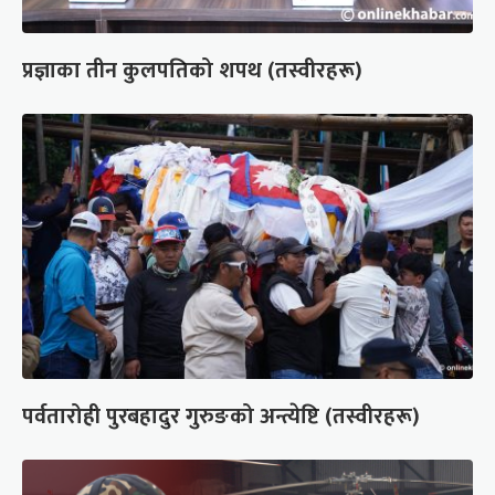
प्रज्ञाका तीन कुलपतिको शपथ (तस्वीरहरू)
पर्वतारोही पुरबहादुर गुरुङको अन्त्येष्टि (तस्वीरहरू)