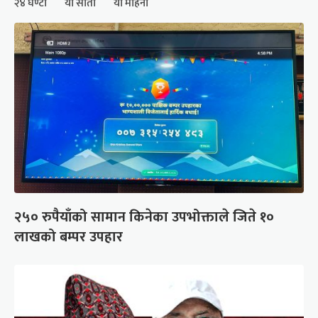
२४ घण्टा
यो साता
यो महिना
२५० रुपैयाँको सामान किनेका उपभोक्ताले जिते १०
लाखको बम्पर उपहार