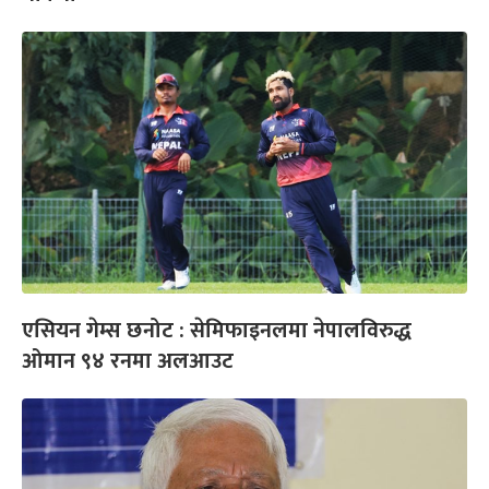
एसियन गेम्स छनोट : सेमिफाइनलमा नेपालविरुद्ध
ओमान ९४ रनमा अलआउट