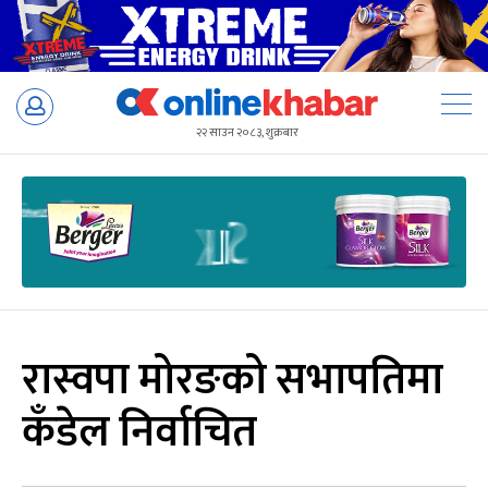
Skip
to
२२ साउन २०८३, शुक्रबार
content
रास्वपा मोरङको सभापतिमा
कँडेल निर्वाचित