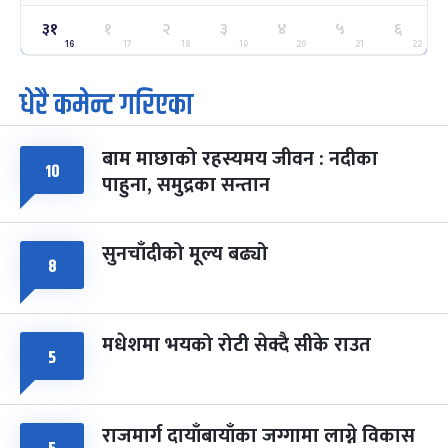
ग्याल्पो ल्होसार
७ महिना बाँकी
२५
३१
१
२
३
४
५
६
-
फाल्गुन २५, २०८३
Mar 9, 2027
मंगल
16
17
18
19
20
21
22
पूर्णिमा व्रत
७ महिना बाँकी
७
धेरै कमेन्ट गरिएका
-
चैत्र ७, २०८३
Mar 21, 2027
आइत
बाम माछाको रहस्यमय जीवन : नदीका
फागुपूर्णिमा
७ महिना बाँकी
८
१०
-
पाहुना, समुद्रका सन्तान
चैत्र ८, २०८३
Mar 22, 2027
सोम
सुनचाँदीको मूल्य बढ्यो
८
मधेशमा भयको रोटी सेक्दै सीके राउत
५
राजमार्ग दायाँबायाँका जग्गामा लाग्ने विकास