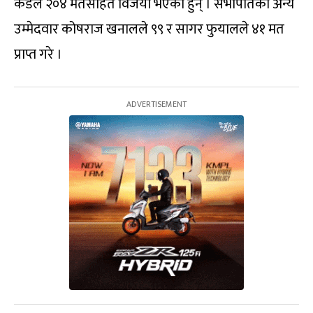
कँडेल २०४ मतसहित विजयी भएका हुन् । सभापतिका अन्य
उम्मेदवार कोषराज खनालले ९९ र सागर फुयालले ४१ मत
प्राप्त गरे ।