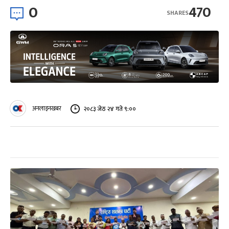
0
470
SHARES
अनलाइनखबर
२०८३ जेठ २४ गते ९:००