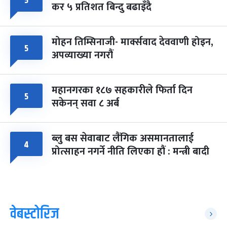
५
कर ५ प्रतिशत बिन्दु बढाइँदै
मोहन तिम्सिनाजी- मार्क्सवाद देववाणी होइन,
५
अपव्याख्या नगरौं
महानगरका १८७ सहकारीले फिर्ता दिन
५
सकेनन् सवा ८ अर्ब
ब्लु बस सेवाबाट लैंगिक असमानतालाई
४
प्रोत्साहन नगर्ने नीति लिएका हौं : मन्त्री बादी
वेबस्टोरिज