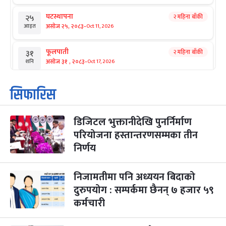
घटस्थापना
२ महिना बाँकी
२५
-
असोज २५, २०८३
Oct 11, 2026
आइत
फूलपाती
२ महिना बाँकी
३१
-
असोज ३१ , २०८३
Oct 17, 2026
शनि
कार्तिक सङ्क्रान्ति
२ महिना बाँकी
१
सिफारिस
-
कार्तिक १, २०८३
Oct 18, 2026
आइत
डिजिटल भुक्तानीदेखि पुनर्निर्माण
महानवमी
२ महिना बाँकी
३
-
परियोजना हस्तान्तरणसम्मका तीन
कार्तिक ३, २०८३
Oct 20, 2026
मंगल
निर्णय
विजयादशमी
२ महिना बाँकी
४
-
कार्तिक ४, २०८३
Oct 21, 2026
बुध
निजामतीमा पनि अध्ययन बिदाको
दुरुपयोग : सम्पर्कमा छैनन् ७ हजार ५९
पापा‌ङ्कुशा एकादशी व्रत
२ महिना बाँकी
५
कर्मचारी
-
कार्तिक ५, २०८३
Oct 22, 2026
बिहि