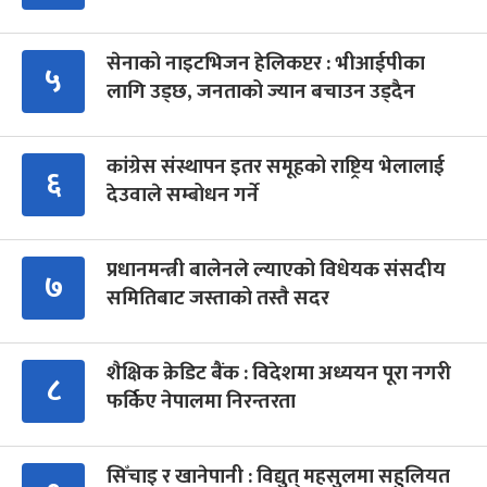
सेनाको नाइटभिजन हेलिकप्टर : भीआईपीका
५
लागि उड्छ, जनताको ज्यान बचाउन उड्दैन
कांग्रेस संस्थापन इतर समूहको राष्ट्रिय भेलालाई
६
देउवाले सम्बोधन गर्ने
प्रधानमन्त्री बालेनले ल्याएको विधेयक संसदीय
७
समितिबाट जस्ताको तस्तै सदर
शैक्षिक क्रेडिट बैंक : विदेशमा अध्ययन पूरा नगरी
८
फर्किए नेपालमा निरन्तरता
सिँचाइ र खानेपानी : विद्युत् महसुलमा सहुलियत