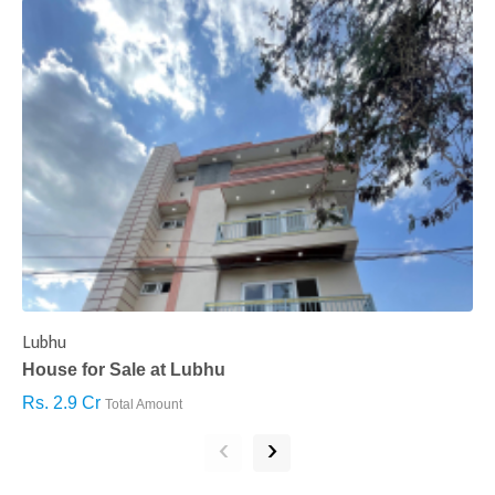
Lubhu
C
House for Sale at Lubhu
H
Rs. 2.9 Cr
R
Total Amount
‹
›