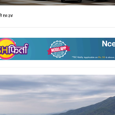
ते १४:३४