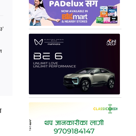
३’
ाण
ा