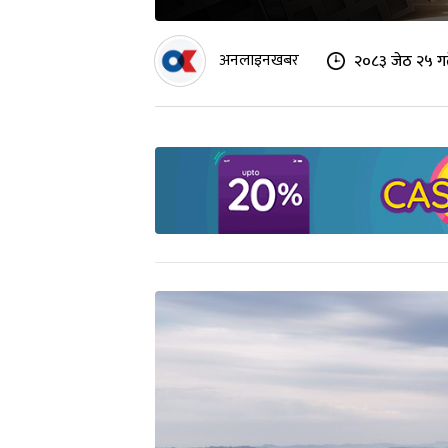
अनलाइनखबर
२०८३ जेठ २५ ग