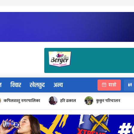
न
विचार
खेलकुद
अन्य
पात्रो
कपिलवस्तु नगरपालिका
हरि ढकाल
कुकुर परिचालन