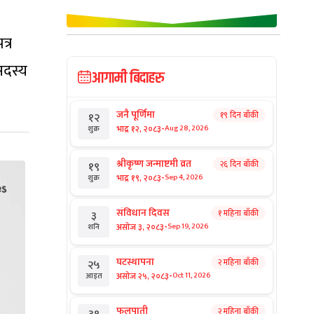
त्र
 सदस्य
आगामी बिदाहरु
जनै पूर्णिमा
१९ दिन बाँकी
१२
-
भाद्र १२, २०८३
Aug 28, 2026
शुक्र
श्रीकृष्ण जन्माष्टमी व्रत
२६ दिन बाँकी
१९
-
भाद्र १९, २०८३
Sep 4, 2026
शुक्र
संविधान दिवस
१ महिना बाँकी
३
-
असोज ३, २०८३
Sep 19, 2026
शनि
घटस्थापना
२ महिना बाँकी
२५
-
असोज २५, २०८३
Oct 11, 2026
आइत
फूलपाती
२ महिना बाँकी