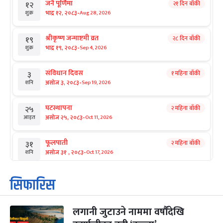
जनै पूर्णिमा
२१ दिन बाँकी
१२
-
भाद्र १२, २०८३
Aug 28, 2026
शुक्र
श्रीकृष्ण जन्माष्टमी व्रत
२८ दिन बाँकी
१९
-
भाद्र १९, २०८३
Sep 4, 2026
शुक्र
संविधान दिवस
१ महिना बाँकी
३
-
असोज ३, २०८३
Sep 19, 2026
शनि
घटस्थापना
२ महिना बाँकी
२५
-
असोज २५, २०८३
Oct 11, 2026
आइत
फूलपाती
२ महिना बाँकी
३१
-
असोज ३१ , २०८३
Oct 17, 2026
शनि
कार्तिक सङ्क्रान्ति
२ महिना बाँकी
१
सिफारिस
-
कार्तिक १, २०८३
Oct 18, 2026
आइत
लगानी जुटाउने नाममा वर्षौंदेखि
महानवमी
२ महिना बाँकी
३
-
कार्तिक ३, २०८३
Oct 20, 2026
मंगल