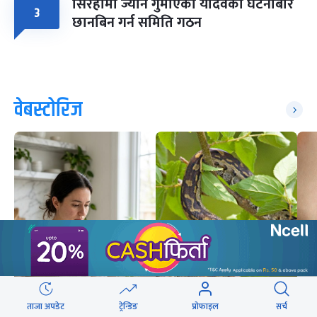
सिरहामा ज्यान गुमाएका यादवको घटनाबारे
३
छानबिन गर्न समिति गठन
वेबस्टोरिज
ताजा अपडेट
ट्रेन्डिङ
प्रोफाइल
सर्च
किन हुन्छ पित्तथैलीमा
नेपालमा पाइने विषालु सर्प