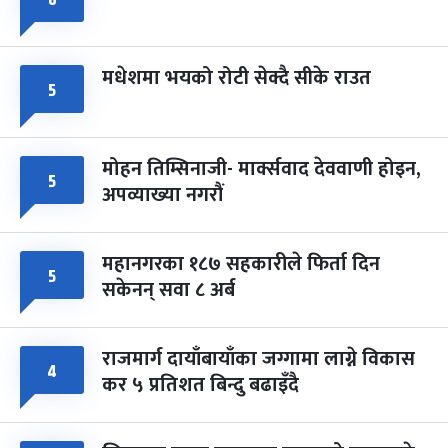
मधेशमा भयको रोटी सेक्दै सीके राउत
५
मोहन तिम्सिनाजी- मार्क्सवाद देववाणी होइन,
५
अपव्याख्या नगरौं
महानगरका १८७ सहकारीले फिर्ता दिन
५
सकेनन् सवा ८ अर्ब
राजमार्ग दायाँबायाँका जग्गामा लाग्ने विकास
४
कर ५ प्रतिशत बिन्दु बढाइँदै