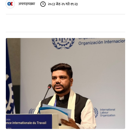
अनलाइनखबर
२०८३ जेठ २५ गते १९:२३