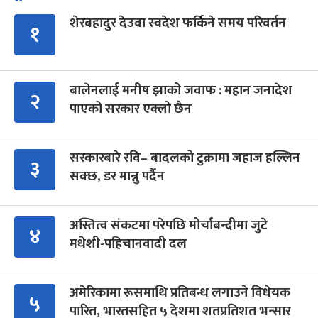
शेरबहादुर देउवा स्वदेश फर्किने समय परिवर्तन
१
बालेनलाई मनीष झाको जवाफ : महान जनादेश
२
पाएको सरकार एक्लो छैन
सरकारबारे रवि– बादलको टुक्रामा जहाज हल्लिन
३
सक्छ, डर मान्नु पर्दैन
अस्तित्व संकटमा परेपछि मोर्चाबन्दीमा जुटे
४
मधेशी-पहिचानवादी दल
अमेरिकामा रूसमाथि प्रतिबन्ध लगाउने विधेयक
५
पारित, भारतसहित ५ देशमा शतप्रतिशत भन्सार