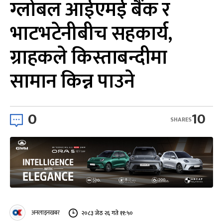
ग्लोबल आईएमई बैंक र
भाटभटेनीबीच सहकार्य,
ग्राहकले किस्ताबन्दीमा
सामान किन्न पाउने
0
10
SHARES
अनलाइनखबर
२०८३ जेठ २६ गते ११:५०