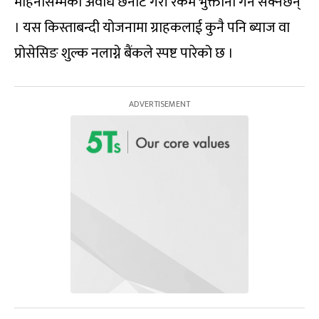
महिनासम्मको अवधि छनोट गरी रकम भुक्तानी गर्न सक्नेछन्
। यस किस्ताबन्दी योजनामा ग्राहकलाई कुनै पनि ब्याज वा
प्रोसेसिङ शुल्क नलाग्ने बैंकले स्पष्ट पारेको छ ।