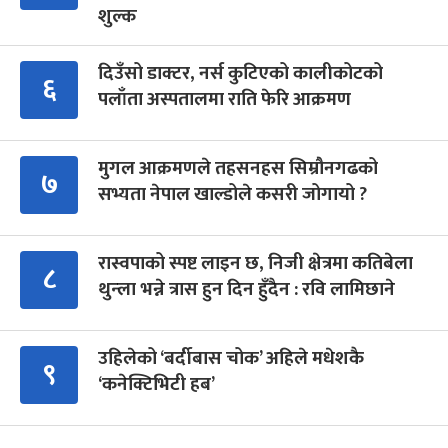
शुल्क
दिउँसो डाक्टर, नर्स कुटिएको कालीकोटको
६
पलाँता अस्पतालमा राति फेरि आक्रमण
मुगल आक्रमणले तहसनहस सिम्रौनगढको
७
सभ्यता नेपाल खाल्डोले कसरी जोगायो ?
रास्वपाको स्पष्ट लाइन छ, निजी क्षेत्रमा कतिबेला
८
थुन्ला भन्ने त्रास हुन दिन हुँदैन : रवि लामिछाने
उहिलेको ‘बर्दीबास चोक’ अहिले मधेशकै
९
‘कनेक्टिभिटी हब’