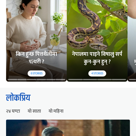
किन हुन्छ पित्तथैलीमा
नेपालमा पाइने विषालु सर्प
पत्थरी ?
कुन-कुन हुन् ?
म
6
STORIES
4
STORIES
लोकप्रिय
२४ घण्टा
यो साता
यो महिना