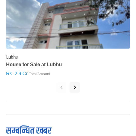
Lubhu
C
House for Sale at Lubhu
H
Rs. 2.9 Cr
R
Total Amount
‹
›
सम्बन्धित खबर