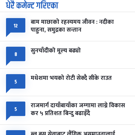
धेरै कमेन्ट गरिएका
पूर्णिमा व्रत
७ महिना बाँकी
७
-
चैत्र ७, २०८३
Mar 21, 2027
आइत
बाम माछाको रहस्यमय जीवन : नदीका
फागुपूर्णिमा
७ महिना बाँकी
८
१२
पाहुना, समुद्रका सन्तान
-
चैत्र ८, २०८३
Mar 22, 2027
सोम
सुनचाँदीको मूल्य बढ्यो
८
मधेशमा भयको रोटी सेक्दै सीके राउत
५
राजमार्ग दायाँबायाँका जग्गामा लाग्ने विकास
५
कर ५ प्रतिशत बिन्दु बढाइँदै
ब्लु बस सेवाबाट लैंगिक असमानतालाई