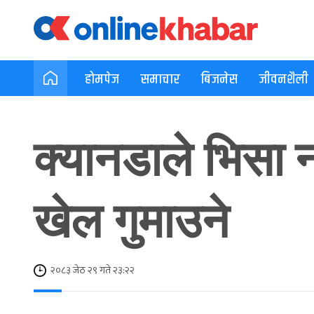
होमपेज
समाचार
बिजनेस
जीवनशैली
क्यानडाले भिसा न
पहिलो खेल गुमाउ
२०८३ जेठ २९ गते २३:२२