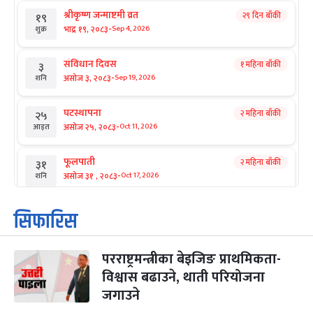
श्रीकृष्ण जन्माष्टमी व्रत
२९ दिन बाँकी
१९
-
भाद्र १९, २०८३
Sep 4, 2026
शुक्र
संविधान दिवस
१ महिना बाँकी
३
-
असोज ३, २०८३
Sep 19, 2026
शनि
घटस्थापना
२ महिना बाँकी
२५
-
असोज २५, २०८३
Oct 11, 2026
आइत
फूलपाती
२ महिना बाँकी
३१
-
असोज ३१ , २०८३
Oct 17, 2026
शनि
कार्तिक सङ्क्रान्ति
२ महिना बाँकी
१
सिफारिस
-
कार्तिक १, २०८३
Oct 18, 2026
आइत
परराष्ट्रमन्त्रीका बेइजिङ प्राथमिकता-
महानवमी
२ महिना बाँकी
३
-
विश्वास बढाउने, थाती परियोजना
कार्तिक ३, २०८३
Oct 20, 2026
मंगल
जगाउने
विजयादशमी
२ महिना बाँकी
४