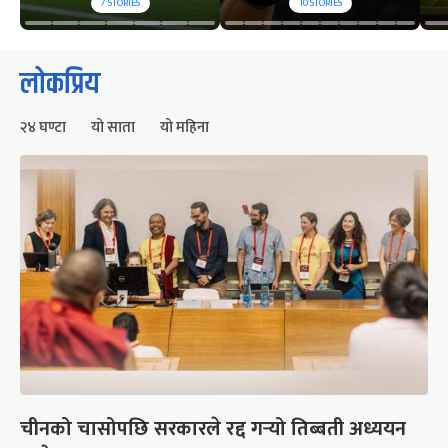
7
STORIES
10
STORIES
लोकप्रिय
२४ घण्टा
यो साता
यो महिना
चीनको चासोपछि सरकारले रद्द गर्‍यो तिब्बती अध्ययन