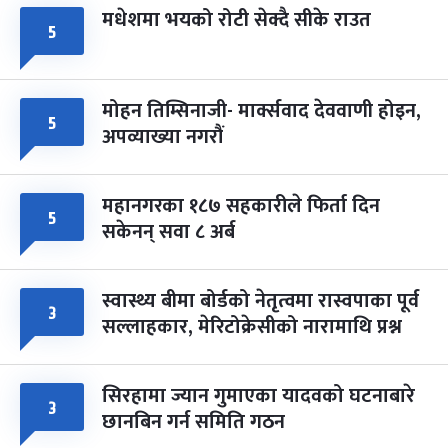
मधेशमा भयको रोटी सेक्दै सीके राउत
५
मोहन तिम्सिनाजी- मार्क्सवाद देववाणी होइन,
५
अपव्याख्या नगरौं
महानगरका १८७ सहकारीले फिर्ता दिन
५
सकेनन् सवा ८ अर्ब
स्वास्थ्य बीमा बोर्डको नेतृत्वमा रास्वपाका पूर्व
३
सल्लाहकार, मेरिटोक्रेसीको नारामाथि प्रश्न
सिरहामा ज्यान गुमाएका यादवको घटनाबारे
३
छानबिन गर्न समिति गठन