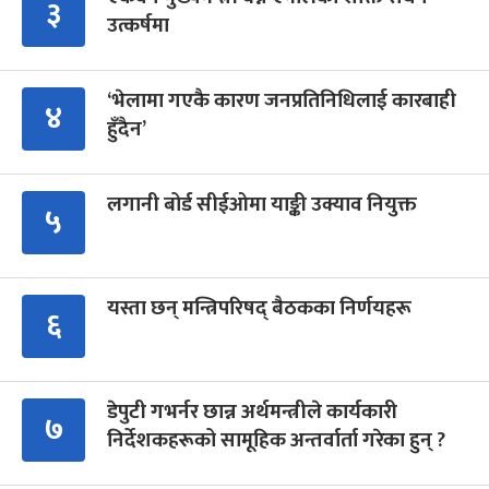
३
उत्कर्षमा
‘भेलामा गएकै कारण जनप्रतिनिधिलाई कारबाही
४
हुँदैन’
लगानी बोर्ड सीईओमा याङ्की उक्याव नियुक्त
५
यस्ता छन् मन्त्रिपरिषद् बैठकका निर्णयहरू
६
डेपुटी गभर्नर छान्न अर्थमन्त्रीले कार्यकारी
७
निर्देशकहरूको सामूहिक अन्तर्वार्ता गरेका हुन् ?