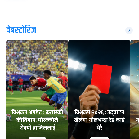
वेबस्टोरिज
विश्वकप अपडेट : कतारको
विश्वकप २०२६ : उद्घाटन
कीर्तिमान, मोरक्कोले
खेलमा गोलभन्दा रेड कार्ड
स
रोक्यो ब्राजिललाई
धेरै