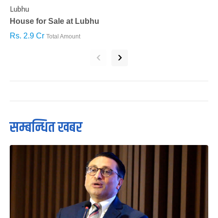
Lubhu
C
House for Sale at Lubhu
H
Rs. 2.9 Cr
R
Total Amount
‹
›
सम्बन्धित खबर