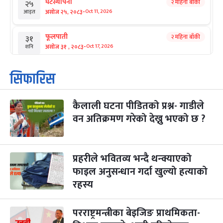
घटस्थापना
२ महिना बाँकी
२५
-
असोज २५, २०८३
Oct 11, 2026
आइत
फूलपाती
२ महिना बाँकी
३१
-
असोज ३१ , २०८३
Oct 17, 2026
शनि
कार्तिक सङ्क्रान्ति
२ महिना बाँकी
१
सिफारिस
-
कार्तिक १, २०८३
Oct 18, 2026
आइत
कैलाली घटना पीडितको प्रश्न- गाडीले
महानवमी
२ महिना बाँकी
३
-
वन अतिक्रमण गरेको देख्नु भएको छ ?
कार्तिक ३, २०८३
Oct 20, 2026
मंगल
विजयादशमी
२ महिना बाँकी
४
-
कार्तिक ४, २०८३
Oct 21, 2026
बुध
प्रहरीले भवितव्य भन्दै थन्क्याएको
फाइल अनुसन्धान गर्दा खुल्यो हत्याको
पापा‌ङ्कुशा एकादशी व्रत
२ महिना बाँकी
५
रहस्य
-
कार्तिक ५, २०८३
Oct 22, 2026
बिहि
परराष्ट्रमन्त्रीका बेइजिङ प्राथमिकता-
कुकुर तिहार
३ महिना बाँकी
२२
-
कार्तिक २२, २०८३
Nov 8, 2026
आइत