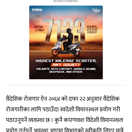
वैदेशिक रोजगार ऐन २०६४ को दफा २२ अनुसार वैदेशिक
रोजगारीका लागि पठाउँदा स्वदेशी विमानस्थल प्रयोग गरी
पठाउनुपर्ने व्यवस्था छ । कुनै कारणवशः विदेशी विमानस्थल
प्रयोग गर्नुपर्ने अवस्था आएमा विभागको स्वीकृति लिएर मात्रै