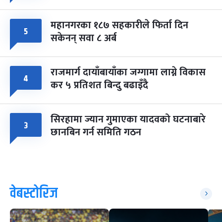
महानगरका १८७ सहकारीले फिर्ता दिन
५
सकेनन् सवा ८ अर्ब
राजमार्ग दायाँबायाँका जग्गामा लाग्ने विकास
४
कर ५ प्रतिशत बिन्दु बढाइँदै
सिरहामा ज्यान गुमाएका यादवको घटनाबारे
३
छानबिन गर्न समिति गठन
वेबस्टोरिज