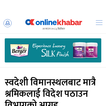
Skip
to
२१ साउन २०८३, बिहीबार
content
स्वदेशी विमानस्थलबाट मात्रै
श्रमिकलाई विदेश पठाउन
विभागको आग्रह