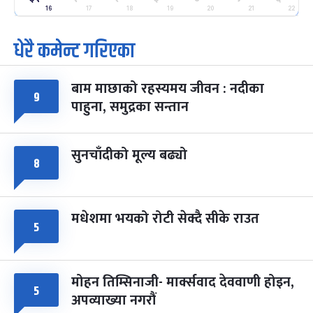
-
फाल्गुन २५, २०८३
Mar 9, 2027
मंगल
16
17
18
19
20
21
22
पूर्णिमा व्रत
७ महिना बाँकी
७
धेरै कमेन्ट गरिएका
-
चैत्र ७, २०८३
Mar 21, 2027
आइत
बाम माछाको रहस्यमय जीवन : नदीका
फागुपूर्णिमा
७ महिना बाँकी
८
९
पाहुना, समुद्रका सन्तान
-
चैत्र ८, २०८३
Mar 22, 2027
सोम
सुनचाँदीको मूल्य बढ्यो
८
मधेशमा भयको रोटी सेक्दै सीके राउत
५
मोहन तिम्सिनाजी- मार्क्सवाद देववाणी होइन,
५
अपव्याख्या नगरौं