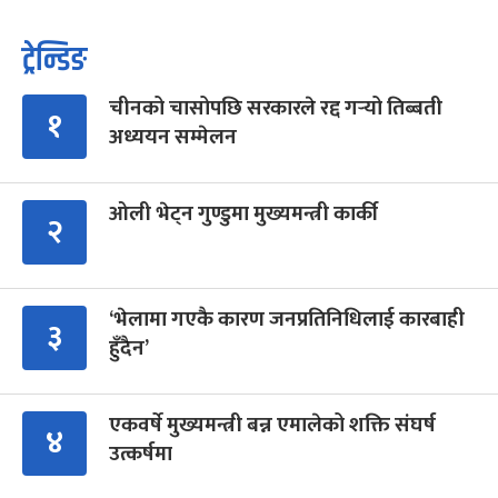
ट्रेन्डिङ
चीनको चासोपछि सरकारले रद्द गर्‍यो तिब्बती
१
अध्ययन सम्मेलन
ओली भेट्न गुण्डुमा मुख्यमन्त्री कार्की
२
‘भेलामा गएकै कारण जनप्रतिनिधिलाई कारबाही
३
हुँदैन’
एकवर्षे मुख्यमन्त्री बन्न एमालेको शक्ति संघर्ष
४
उत्कर्षमा