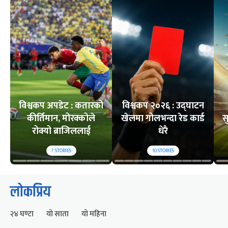
विश्वकप अपडेट : कतारको
विश्वकप २०२६ : उद्घाटन
कीर्तिमान, मोरक्कोले
खेलमा गोलभन्दा रेड कार्ड
स
रोक्यो ब्राजिललाई
धेरै
7
STORIES
10
STORIES
लोकप्रिय
२४ घण्टा
यो साता
यो महिना