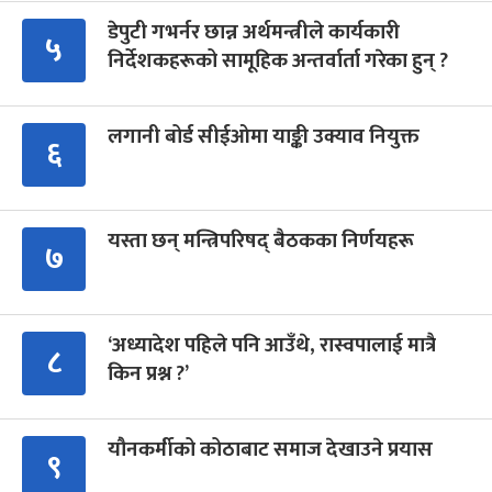
डेपुटी गभर्नर छान्न अर्थमन्त्रीले कार्यकारी
५
निर्देशकहरूको सामूहिक अन्तर्वार्ता गरेका हुन् ?
लगानी बोर्ड सीईओमा याङ्की उक्याव नियुक्त
६
यस्ता छन् मन्त्रिपरिषद् बैठकका निर्णयहरू
७
‘अध्यादेश पहिले पनि आउँथे, रास्वपालाई मात्रै
८
किन प्रश्न ?’
यौनकर्मीको कोठाबाट समाज देखाउने प्रयास
९