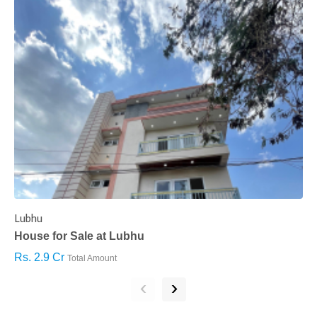
Lubhu
C
House for Sale at Lubhu
H
Rs. 2.9 Cr
R
Total Amount
‹
›