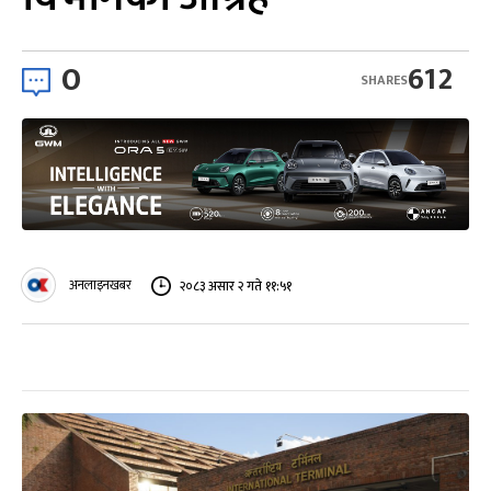
0
612
SHARES
अनलाइनखबर
२०८३ असार २ गते ११:५१