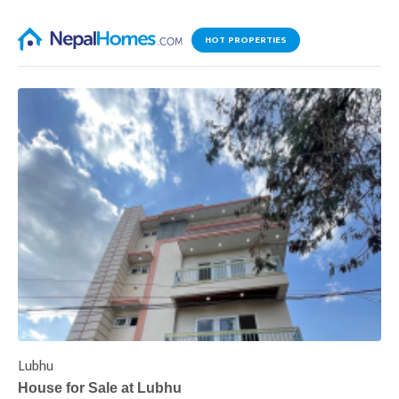
HOT PROPERTIES
Lubhu
C
House for Sale at Lubhu
H