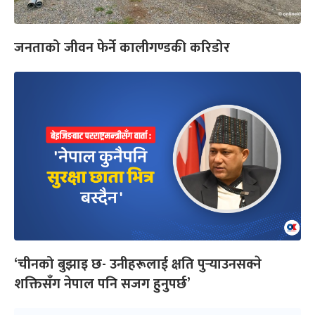
जनताको जीवन फेर्ने कालीगण्डकी करिडोर
‘चीनको बुझाइ छ- उनीहरूलाई क्षति पुर्‍याउनसक्ने
शक्तिसँग नेपाल पनि सजग हुनुपर्छ’