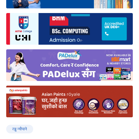
रञ्जु न्यौपाने