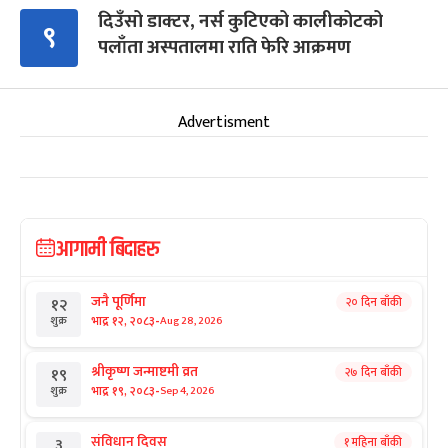
दिउँसो डाक्टर, नर्स कुटिएको कालीकोटको
९
पलाँता अस्पतालमा राति फेरि आक्रमण
Advertisment
आगामी बिदाहरु
जनै पूर्णिमा
२० दिन बाँकी
१२
-
भाद्र १२, २०८३
Aug 28, 2026
शुक्र
श्रीकृष्ण जन्माष्टमी व्रत
२७ दिन बाँकी
१९
-
भाद्र १९, २०८३
Sep 4, 2026
शुक्र
संविधान दिवस
१ महिना बाँकी
३