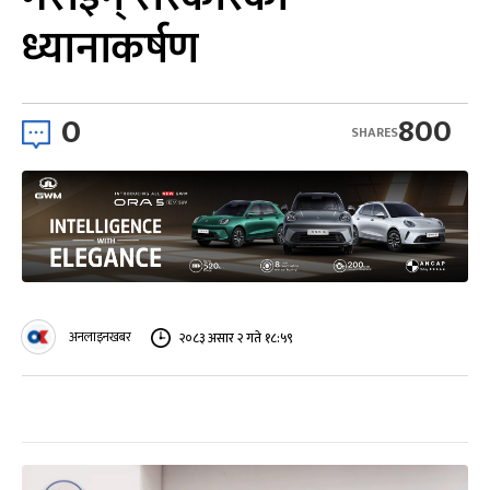
ध्यानाकर्षण
0
800
SHARES
अनलाइनखबर
२०८३ असार २ गते १८:५९