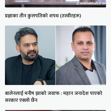
प्रज्ञाका तीन कुलपतिको शपथ (तस्वीरहरू)
बालेनलाई मनीष झाको जवाफ : महान जनादेश पाएको
सरकार एक्लो छैन