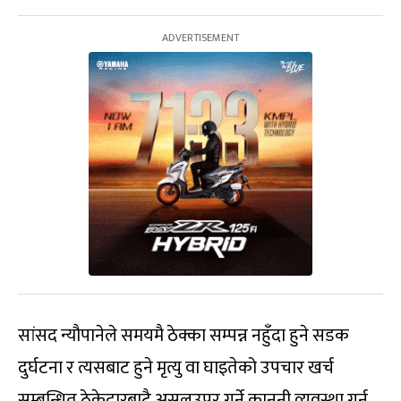
सांसद न्यौपानेले समयमै ठेक्का सम्पन्न नहुँदा हुने सडक
दुर्घटना र त्यसबाट हुने मृत्यु वा घाइतेको उपचार खर्च
सम्बन्धित ठेकेदारबाटै असुलउपर गर्ने कानूनी व्यवस्था गर्न