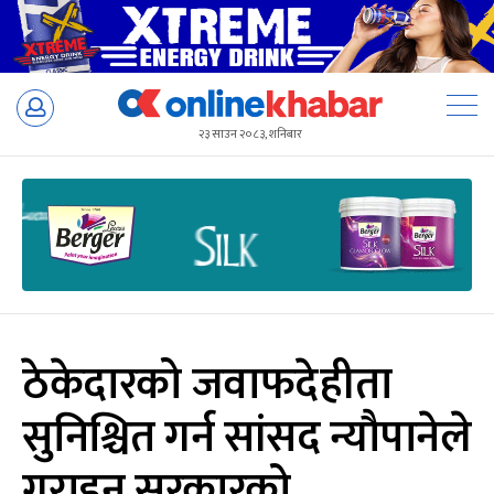
Skip
to
२३ साउन २०८३, शनिबार
content
ठेकेदारको जवाफदेहीता
सुनिश्चित गर्न सांसद न्यौपानेले
गराइन् सरकारको