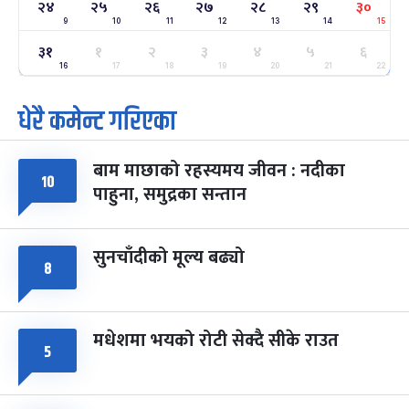
२४
२५
२६
२७
२८
२९
३०
9
10
11
12
13
14
15
ग्याल्पो ल्होसार
७ महिना बाँकी
२५
३१
१
२
३
४
५
६
-
फाल्गुन २५, २०८३
Mar 9, 2027
मंगल
16
17
18
19
20
21
22
पूर्णिमा व्रत
७ महिना बाँकी
७
धेरै कमेन्ट गरिएका
-
चैत्र ७, २०८३
Mar 21, 2027
आइत
बाम माछाको रहस्यमय जीवन : नदीका
फागुपूर्णिमा
७ महिना बाँकी
८
१०
पाहुना, समुद्रका सन्तान
-
चैत्र ८, २०८३
Mar 22, 2027
सोम
सुनचाँदीको मूल्य बढ्यो
८
मधेशमा भयको रोटी सेक्दै सीके राउत
५