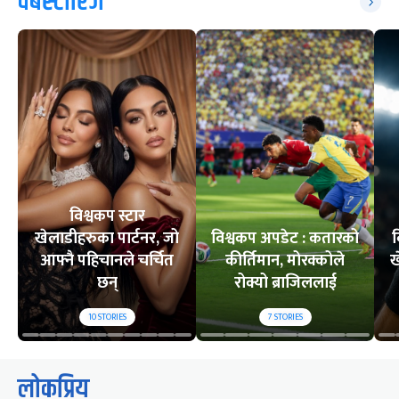
वेबस्टोरिज
विश्वकप स्टार
खेलाडीहरुका पार्टनर, जो
विश्वकप अपडेट : कतारको
व
आफ्नै पहिचानले चर्चित
कीर्तिमान, मोरक्कोले
ख
छन्
रोक्यो ब्राजिललाई
10
STORIES
7
STORIES
लोकप्रिय