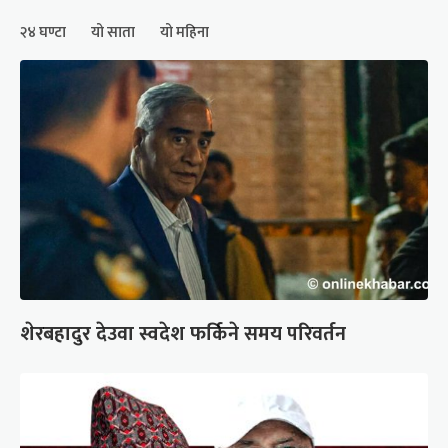
२४ घण्टा
यो साता
यो महिना
शेरबहादुर देउवा स्वदेश फर्किने समय परिवर्तन