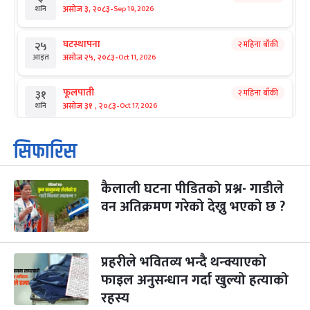
-
असोज ३, २०८३
Sep 19, 2026
शनि
घटस्थापना
२ महिना बाँकी
२५
-
असोज २५, २०८३
Oct 11, 2026
आइत
फूलपाती
२ महिना बाँकी
३१
-
असोज ३१ , २०८३
Oct 17, 2026
शनि
कार्तिक सङ्क्रान्ति
२ महिना बाँकी
१
सिफारिस
-
कार्तिक १, २०८३
Oct 18, 2026
आइत
कैलाली घटना पीडितको प्रश्न- गाडीले
महानवमी
२ महिना बाँकी
३
-
वन अतिक्रमण गरेको देख्नु भएको छ ?
कार्तिक ३, २०८३
Oct 20, 2026
मंगल
विजयादशमी
२ महिना बाँकी
४
-
कार्तिक ४, २०८३
Oct 21, 2026
बुध
प्रहरीले भवितव्य भन्दै थन्क्याएको
फाइल अनुसन्धान गर्दा खुल्यो हत्याको
पापा‌ङ्कुशा एकादशी व्रत
२ महिना बाँकी
५
रहस्य
-
कार्तिक ५, २०८३
Oct 22, 2026
बिहि