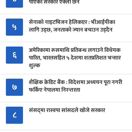
पाएको सरकार एक्लो छैन
सेनाको नाइटभिजन हेलिकप्टर : भीआईपीका
५
लागि उड्छ, जनताको ज्यान बचाउन उड्दैन
अमेरिकामा रूसमाथि प्रतिबन्ध लगाउने विधेयक
६
पारित, भारतसहित ५ देशमा शतप्रतिशत भन्सार
शुल्क
शैक्षिक क्रेडिट बैंक : विदेशमा अध्ययन पूरा नगरी
७
फर्किए नेपालमा निरन्तरता
संसद्‍मा रास्वपा सांसदले खोजे सरकार
८