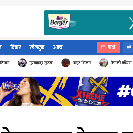
न
विचार
खेलकुद
अन्य
पात्रो
रतिष्ठान
पुरबहादुर गुरुङ
नाइट भिजन
नेपाली काँग्रेस