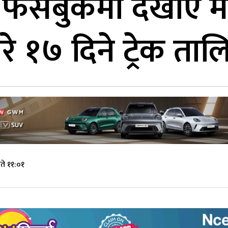
ीले फेसबुकमा देखाए म
े १७ दिने ट्रेक ता
ते ११:०१