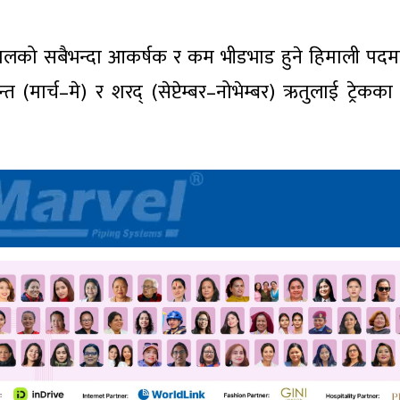
नेपालको सबैभन्दा आकर्षक र कम भीडभाड हुने हिमाली पदमा
(मार्च–मे) र शरद् (सेप्टेम्बर–नोभेम्बर) ऋतुलाई ट्रेकका