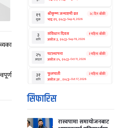
श्रीकृष्ण जन्माष्टमी व्रत
२८ दिन बाँकी
१९
-
भाद्र १९, २०८३
Sep 4, 2026
शुक्र
संविधान दिवस
१ महिना बाँकी
३
-
असोज ३, २०८३
Sep 19, 2026
शनि
व्यका
घटस्थापना
२ महिना बाँकी
२५
-
असोज २५, २०८३
Oct 11, 2026
आइत
वपूर्ण
फूलपाती
२ महिना बाँकी
३१
-
असोज ३१ , २०८३
Oct 17, 2026
शनि
कार्तिक सङ्क्रान्ति
२ महिना बाँकी
१
सिफारिस
-
कार्तिक १, २०८३
Oct 18, 2026
आइत
महानवमी
२ महिना बाँकी
३
-
कार्तिक ३, २०८३
Oct 20, 2026
मंगल
रास्वपामा समायोजनबाट