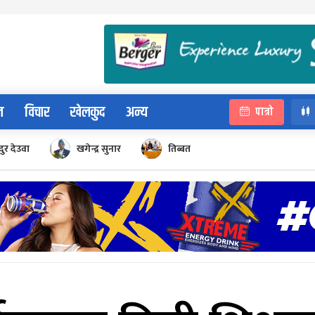
न
विचार
खेलकुद
अन्य
पात्रो
ुर देउवा
खगेन्द्र सुनार
तिब्बत