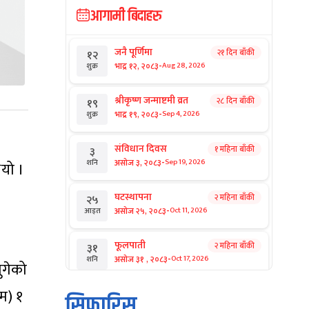
आगामी बिदाहरु
जनै पूर्णिमा
२१ दिन बाँकी
१२
-
भाद्र १२, २०८३
Aug 28, 2026
शुक्र
श्रीकृष्ण जन्माष्टमी व्रत
२८ दिन बाँकी
१९
-
भाद्र १९, २०८३
Sep 4, 2026
शुक्र
संविधान दिवस
१ महिना बाँकी
३
-
असोज ३, २०८३
Sep 19, 2026
शनि
यो ।
घटस्थापना
२ महिना बाँकी
२५
-
असोज २५, २०८३
Oct 11, 2026
आइत
फूलपाती
२ महिना बाँकी
३१
-
असोज ३१ , २०८३
Oct 17, 2026
शनि
ुगेको
म) १
कार्तिक सङ्क्रान्ति
२ महिना बाँकी
१
सिफारिस
-
कार्तिक १, २०८३
Oct 18, 2026
आइत