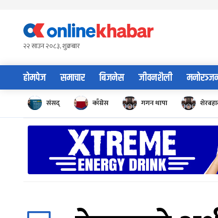
Skip
to
content
२२ साउन २०८३, शुक्रबार
होमपेज
समाचार
बिजनेस
जीवनशैली
मनोरञ्ज
संसद्
काँग्रेस
गगन थापा
शेरबहाद