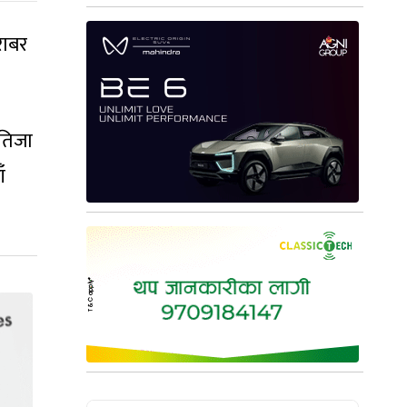
राबर
नतिजा
ँ