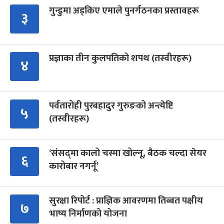
गुन्डुमा अड्किए एमाले पुनर्गठनका प्रस्तावहरू
३
प्रज्ञाका तीन कुलपतिको शपथ (तस्वीरहरू)
४
पर्वतारोही पुरबहादुर गुरुङको अन्त्येष्टि
५
(तस्वीरहरू)
‘संसद्‍मा कालो चस्मा खोल्नू, बैठक चल्दा सेयर
६
कारोबार नगर्नू’
सुरक्षा रिपोर्ट : प्राज्ञिक आवरणमा तिब्बत पक्षीय
७
भाष्य निर्माणको योजना