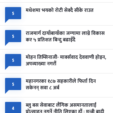
मधेशमा भयको रोटी सेक्दै सीके राउत
५
राजमार्ग दायाँबायाँका जग्गामा लाग्ने विकास
५
कर ५ प्रतिशत बिन्दु बढाइँदै
मोहन तिम्सिनाजी- मार्क्सवाद देववाणी होइन,
५
अपव्याख्या नगरौं
महानगरका १८७ सहकारीले फिर्ता दिन
५
सकेनन् सवा ८ अर्ब
ब्लु बस सेवाबाट लैंगिक असमानतालाई
४
प्रोत्साहन नगर्ने नीति लिएका हौं : मन्त्री बादी