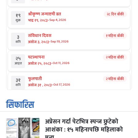
श्रीकृष्ण जन्माष्टमी व्रत
२८ दिन बाँकी
१९
-
भाद्र १९, २०८३
Sep 4, 2026
शुक्र
संविधान दिवस
१ महिना बाँकी
३
-
असोज ३, २०८३
Sep 19, 2026
शनि
घटस्थापना
२ महिना बाँकी
२५
-
असोज २५, २०८३
Oct 11, 2026
आइत
फूलपाती
२ महिना बाँकी
३१
-
असोज ३१ , २०८३
Oct 17, 2026
शनि
कार्तिक सङ्क्रान्ति
२ महिना बाँकी
१
सिफारिस
-
कार्तिक १, २०८३
Oct 18, 2026
आइत
अप्रेसन गर्दा पेटभित्र स्पन्ज छुटेको
महानवमी
२ महिना बाँकी
३
-
आशंका : १५ महिनापछि महिलाको
कार्तिक ३, २०८३
Oct 20, 2026
मंगल
मृत्यु