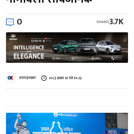
0
3.7K
SHARES
अनलाइनखबर
२०८३ असार १२ गते १०:२३