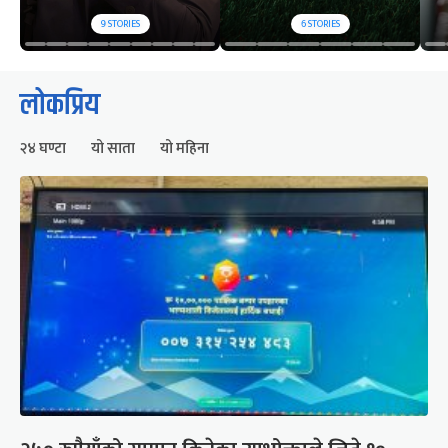
9
STORIES
6
STORIES
लोकप्रिय
२४ घण्टा
यो साता
यो महिना