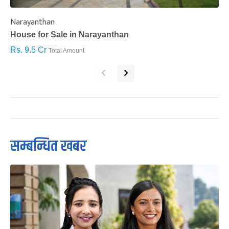
Narayanthan
I
House for Sale in Narayanthan
H
Rs. 9.5 Cr
R
Total Amount
‹
›
सम्बन्धित खबर