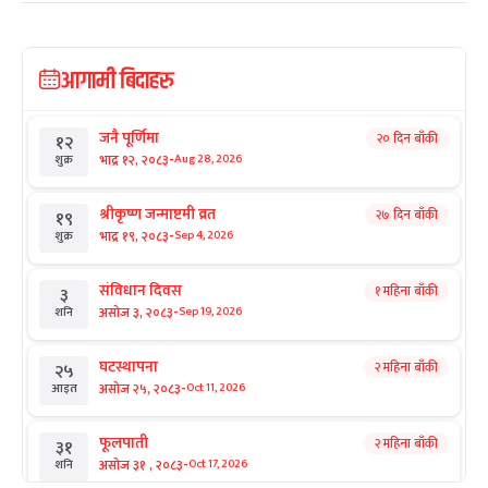
आगामी बिदाहरु
जनै पूर्णिमा
२० दिन बाँकी
१२
-
भाद्र १२, २०८३
Aug 28, 2026
शुक्र
श्रीकृष्ण जन्माष्टमी व्रत
२७ दिन बाँकी
१९
-
भाद्र १९, २०८३
Sep 4, 2026
शुक्र
संविधान दिवस
१ महिना बाँकी
३
-
असोज ३, २०८३
Sep 19, 2026
शनि
घटस्थापना
२ महिना बाँकी
२५
-
असोज २५, २०८३
Oct 11, 2026
आइत
फूलपाती
२ महिना बाँकी
३१
-
असोज ३१ , २०८३
Oct 17, 2026
शनि