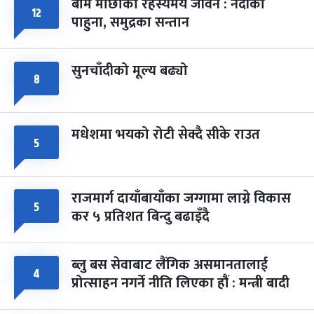
बाम माछाको रहस्यमय जीवन : नदीका
फागुपूर्णिमा
१२
७ महिना बाँकी
८
पाहुना, समुद्रका सन्तान
-
चैत्र ८, २०८३
Mar 22, 2027
सोम
सुनचाँदीको मूल्य बढ्यो
८
मधेशमा भयको रोटी सेक्दै सीके राउत
५
राजमार्ग दायाँबायाँका जग्गामा लाग्ने विकास
५
कर ५ प्रतिशत बिन्दु बढाइँदै
ब्लु बस सेवाबाट लैंगिक असमानतालाई
४
प्रोत्साहन नगर्ने नीति लिएका हौं : मन्त्री बादी