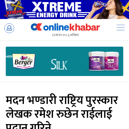
Skip
to
२३ साउन २०८३, शनिबार
content
मदन भण्डारी राष्ट्रिय पुरस्कार
लेखक रमेश रुछेन राईलाई
प्रदान गरिने