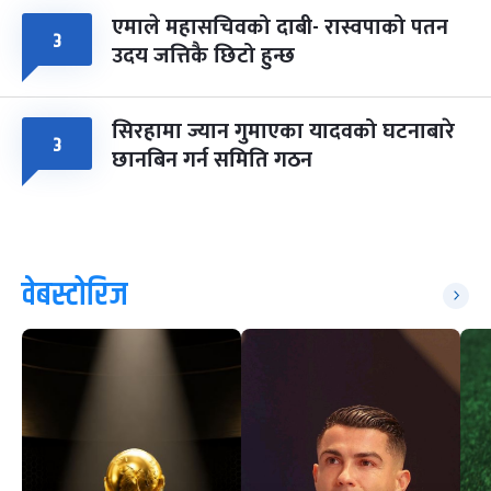
एमाले महासचिवको दाबी- रास्वपाको पतन
३
उदय जत्तिकै छिटो हुन्छ
सिरहामा ज्यान गुमाएका यादवको घटनाबारे
३
छानबिन गर्न समिति गठन
वेबस्टोरिज