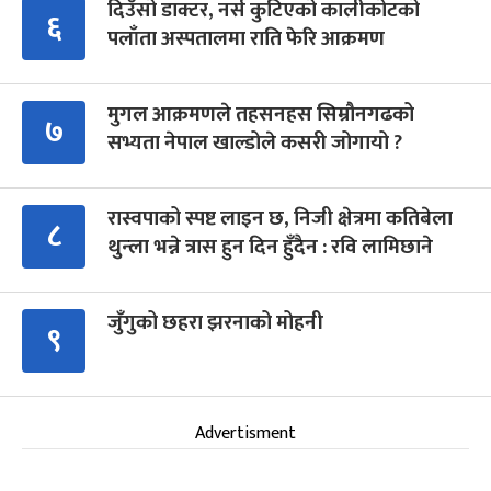
दिउँसो डाक्टर, नर्स कुटिएको कालीकोटको
६
पलाँता अस्पतालमा राति फेरि आक्रमण
मुगल आक्रमणले तहसनहस सिम्रौनगढको
७
सभ्यता नेपाल खाल्डोले कसरी जोगायो ?
रास्वपाको स्पष्ट लाइन छ, निजी क्षेत्रमा कतिबेला
८
थुन्ला भन्ने त्रास हुन दिन हुँदैन : रवि लामिछाने
जुँगुको छहरा झरनाको मोहनी
९
Advertisment