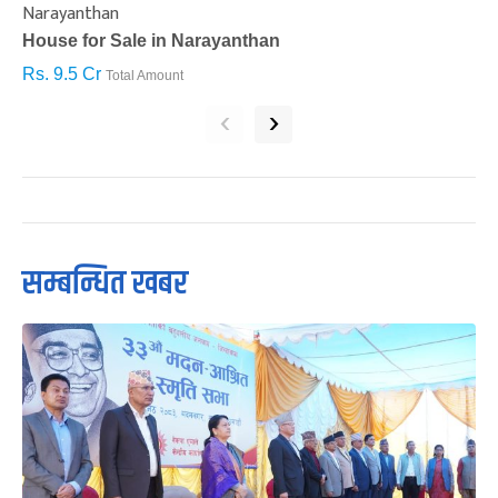
Narayanthan
I
House for Sale in Narayanthan
H
Rs. 9.5 Cr
R
Total Amount
‹
›
सम्बन्धित खबर