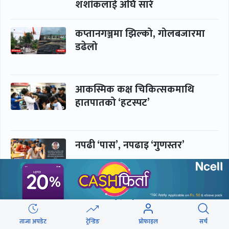
शशांकलाई अघि सारे
कप्तानगञ्जमा झिल्को, गोलबजारमा
डढेलो
आकस्मिक कक्ष चिकित्सकमाथि
हातपातको ‘हटस्पट’
नपढी ‘पास’, नपढाइ ‘गुणस्तर’
समाचार
बिजनेस
ताजा अपडेट
ट्रेन्डिङ
प्रोफाइल
सर्च
समाज
बजार