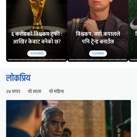
६ करोडको विश्वकप ट्रफी :
विश्वकप, जहाँ कपालले
आखिर केबाट बनेको छ?
पनि ट्रेन्ड बनाउँछ
10
STORIES
9
STORIES
लोकप्रिय
२४ घण्टा
यो साता
यो महिना