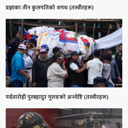
प्रज्ञाका तीन कुलपतिको शपथ (तस्वीरहरू)
पर्वतारोही पुरबहादुर गुरुङको अन्त्येष्टि (तस्वीरहरू)