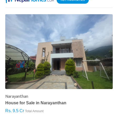
HOT PROPERTIES
Narayanthan
I
House for Sale in Narayanthan
H
Rs. 9.5 Cr
R
Total Amount