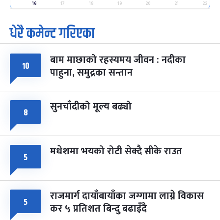
-
फाल्गुन २५, २०८३
Mar 9, 2027
मंगल
16
17
18
19
20
21
22
धेरै कमेन्ट गरिएका
पूर्णिमा व्रत
७ महिना बाँकी
७
-
चैत्र ७, २०८३
Mar 21, 2027
आइत
बाम माछाको रहस्यमय जीवन : नदीका
फागुपूर्णिमा
१०
७ महिना बाँकी
८
पाहुना, समुद्रका सन्तान
-
चैत्र ८, २०८३
Mar 22, 2027
सोम
सुनचाँदीको मूल्य बढ्यो
८
मधेशमा भयको रोटी सेक्दै सीके राउत
५
राजमार्ग दायाँबायाँका जग्गामा लाग्ने विकास
५
कर ५ प्रतिशत बिन्दु बढाइँदै