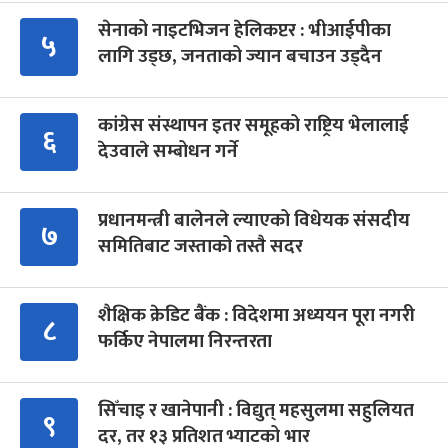
सेनाको नाइटभिजन हेलिकप्टर : भीआईपीका
५
लागि उड्छ, जनताको ज्यान बचाउन उड्दैन
कांग्रेस संस्थापन इतर समूहको राष्ट्रिय भेलालाई
६
देउवाले सम्बोधन गर्ने
प्रधानमन्त्री बालेनले ल्याएको विधेयक संसदीय
७
समितिबाट जस्ताको तस्तै सदर
शैक्षिक क्रेडिट बैंक : विदेशमा अध्ययन पूरा नगरी
८
फर्किए नेपालमा निरन्तरता
सिँचाइ र खानेपानी : विद्युत् महसुलमा सहुलियत
९
दर, तर १३ प्रतिशत भ्याटको भार