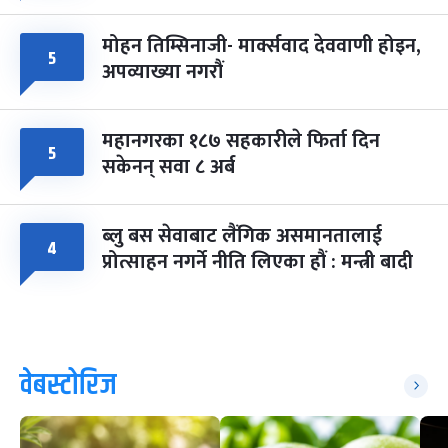
मोहन तिम्सिनाजी- मार्क्सवाद देववाणी होइन,
५
अपव्याख्या नगरौं
महानगरका १८७ सहकारीले फिर्ता दिन
५
सकेनन् सवा ८ अर्ब
ब्लु बस सेवाबाट लैंगिक असमानतालाई
४
प्रोत्साहन नगर्ने नीति लिएका हौं : मन्त्री बादी
वेबस्टोरिज