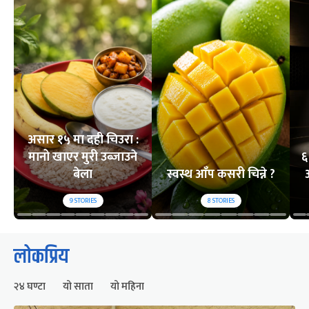
असार १५ मा दही चिउरा :
मानो खाएर मुरी उब्जाउने
६
बेला
स्वस्थ आँप कसरी चिन्ने ?
9
STORIES
8
STORIES
लोकप्रिय
२४ घण्टा
यो साता
यो महिना