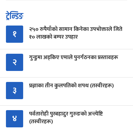
ट्रेन्डिङ
२५० रुपैयाँको सामान किनेका उपभोक्ताले जिते
१
१० लाखको बम्पर उपहार
गुन्डुमा अड्किए एमाले पुनर्गठनका प्रस्तावहरू
२
प्रज्ञाका तीन कुलपतिको शपथ (तस्वीरहरू)
३
पर्वतारोही पुरबहादुर गुरुङको अन्त्येष्टि
४
(तस्वीरहरू)