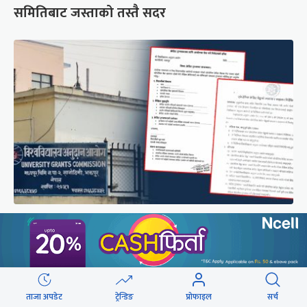
समितिबाट जस्ताको तस्तै सदर
शैक्षिक क्रेडिट बैंक : विदेशमा अध्ययन पूरा नगरी फर्किए
नेपालमा निरन्तरता
छुटाउनुभयो कि ?
ताजा अपडेट
ट्रेन्डिङ
प्रोफाइल
सर्च