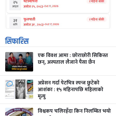
घटस्थापना
२ महिना बाँकी
२५
-
असोज २५, २०८३
Oct 11, 2026
आइत
फूलपाती
२ महिना बाँकी
३१
-
असोज ३१ , २०८३
Oct 17, 2026
शनि
कार्तिक सङ्क्रान्ति
२ महिना बाँकी
१
सिफारिस
-
कार्तिक १, २०८३
Oct 18, 2026
आइत
एक विवश आमा : छोराछोरी सिकिस्त
महानवमी
२ महिना बाँकी
३
-
छन्, अस्पताल लैजाने पैसा छैन
कार्तिक ३, २०८३
Oct 20, 2026
मंगल
विजयादशमी
२ महिना बाँकी
४
-
कार्तिक ४, २०८३
Oct 21, 2026
बुध
अप्रेसन गर्दा पेटभित्र स्पन्ज छुटेको
आशंका : १५ महिनापछि महिलाको
पापा‌ङ्कुशा एकादशी व्रत
२ महिना बाँकी
५
मृत्यु
-
कार्तिक ५, २०८३
Oct 22, 2026
बिहि
विश्वकप चलिरहँदा किन निलम्बित भयो
कुकुर तिहार
३ महिना बाँकी
२२
-
कार्तिक २२, २०८३
Nov 8, 2026
आइत