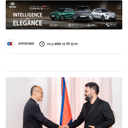
अनलाइनखबर
२०८३ असार २३ गते १३:५९