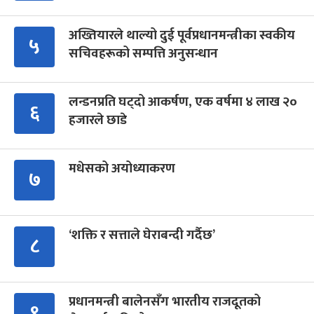
अख्तियारले थाल्यो दुई पूर्वप्रधानमन्त्रीका स्वकीय
५
सचिवहरूको सम्पत्ति अनुसन्धान
लन्डनप्रति घट्दो आकर्षण, एक वर्षमा ४ लाख २०
६
हजारले छाडे
मधेसको अयोध्याकरण
७
‘शक्ति र सत्ताले घेराबन्दी गर्दैछ’
८
प्रधानमन्त्री बालेनसँग भारतीय राजदूतको
९