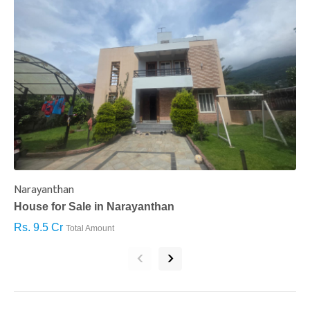
Narayanthan
I
House for Sale in Narayanthan
H
Rs. 9.5 Cr
R
Total Amount
‹
›