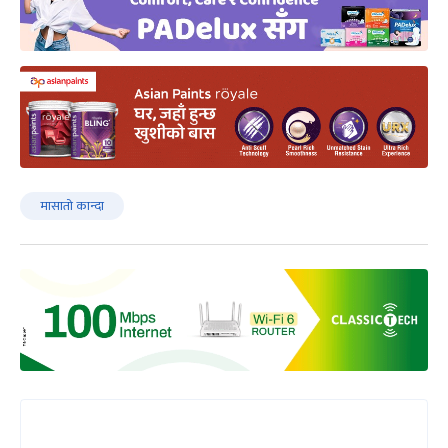
मासातो कान्दा