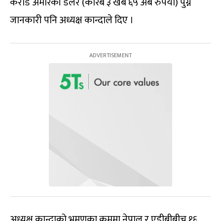
करोड अमेरिकी डलर (करिब ३ खर्ब ६५ अर्ब रुपैयाँ) पुग्ने
जानकारी पनि अध्यक्ष कान्दाले दिए ।
अध्यक्ष कान्दाको भ्रमणका क्रममा नेपाल र एडीबीबीच १६