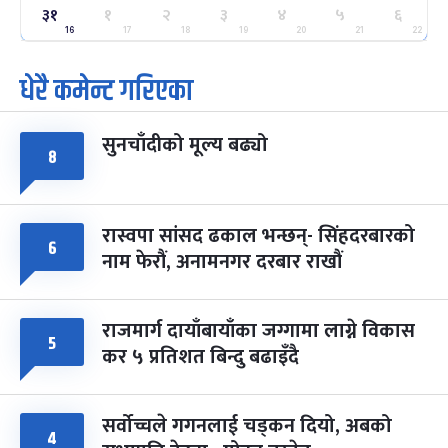
ग्याल्पो ल्होसार
७ महिना बाँकी
२५
३१
१
२
३
४
५
६
-
फाल्गुन २५, २०८३
Mar 9, 2027
मंगल
16
17
18
19
20
21
22
धेरै कमेन्ट गरिएका
पूर्णिमा व्रत
७ महिना बाँकी
७
-
चैत्र ७, २०८३
Mar 21, 2027
आइत
सुनचाँदीको मूल्य बढ्यो
फागुपूर्णिमा
७ महिना बाँकी
८
८
-
चैत्र ८, २०८३
Mar 22, 2027
सोम
रास्वपा सांसद ढकाल भन्छन्- सिंहदरबारको
६
नाम फेरौं, अनामनगर दरबार राखौं
राजमार्ग दायाँबायाँका जग्गामा लाग्ने विकास
५
कर ५ प्रतिशत बिन्दु बढाइँदै
सर्वोच्चले गगनलाई चड्कन दियो, अबको
४