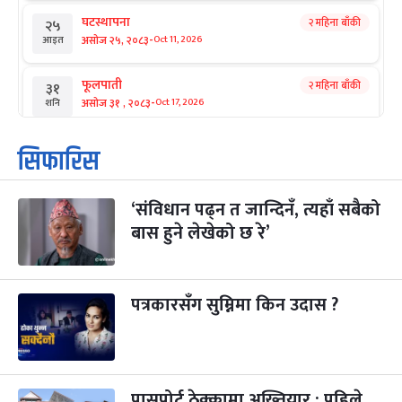
घटस्थापना
२ महिना बाँकी
२५
-
असोज २५, २०८३
Oct 11, 2026
आइत
फूलपाती
२ महिना बाँकी
३१
-
असोज ३१ , २०८३
Oct 17, 2026
शनि
कार्तिक सङ्क्रान्ति
२ महिना बाँकी
१
सिफारिस
-
कार्तिक १, २०८३
Oct 18, 2026
आइत
‘संविधान पढ्न त जान्दिनँ, त्यहाँ सबैको
महानवमी
२ महिना बाँकी
३
-
बास हुने लेखेको छ रे’
कार्तिक ३, २०८३
Oct 20, 2026
मंगल
विजयादशमी
२ महिना बाँकी
४
-
कार्तिक ४, २०८३
Oct 21, 2026
बुध
पत्रकारसँग सुम्निमा किन उदास ?
पापा‌ङ्कुशा एकादशी व्रत
२ महिना बाँकी
५
-
कार्तिक ५, २०८३
Oct 22, 2026
बिहि
पासपोर्ट ठेक्कामा अख्तियार : पहिले
कुकुर तिहार
३ महिना बाँकी