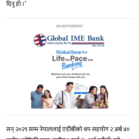
दिनु हो ।’
सन् २०२९ सम्म नेपाललाई एडीबीको थप सहयोग २ अर्ब ४०