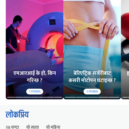
एमआरआई के हो, किन
बेरिएट्रिक सर्जरीबाट
ह
गरिन्छ ?
कसरी मोटोपन घटाइन्छ ?
7
STORIES
5
STORIES
लोकप्रिय
२४ घण्टा
यो साता
यो महिना