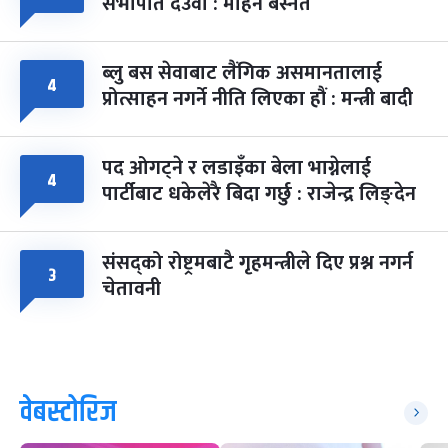
सभापति देउवा : मोहन बस्नेत
ब्लु बस सेवाबाट लैंगिक असमानतालाई
४
प्रोत्साहन नगर्ने नीति लिएका हौं : मन्त्री बादी
पद ओगट्ने र लडाइँका बेला भाग्नेलाई
४
पार्टीबाट धकेलेरै बिदा गर्छु : राजेन्द्र लिङ्देन
संसद्को रोष्ट्रमबाटै गृहमन्त्रीले दिए प्रश्न नगर्न
३
चेतावनी
वेबस्टोरिज