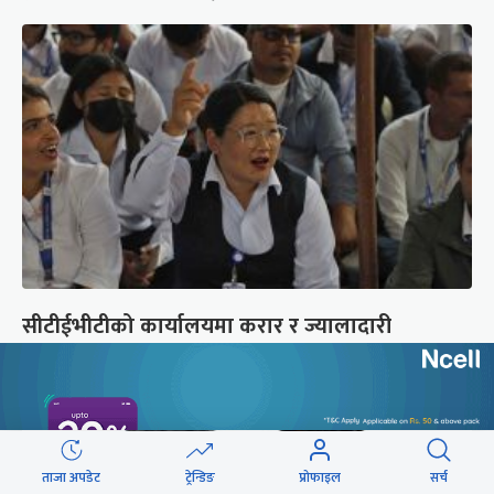
सीटीईभीटीको कार्यालयमा करार र ज्यालादारी
कर्मचारीको घेराउ (तस्वीरहरू)
ताजा अपडेट
ट्रेन्डिङ
प्रोफाइल
सर्च