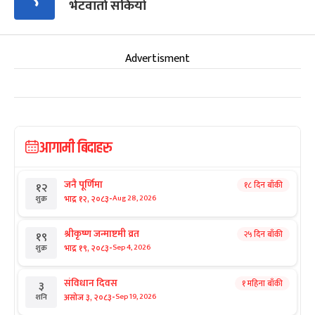
भेटवार्ता सकियो
Advertisment
आगामी बिदाहरु
जनै पूर्णिमा
१८ दिन बाँकी
१२
-
भाद्र १२, २०८३
Aug 28, 2026
शुक्र
श्रीकृष्ण जन्माष्टमी व्रत
२५ दिन बाँकी
१९
-
भाद्र १९, २०८३
Sep 4, 2026
शुक्र
संविधान दिवस
१ महिना बाँकी
३
-
असोज ३, २०८३
Sep 19, 2026
शनि