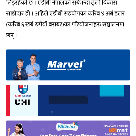
लिइरहेको छ । एडीबी नेपालको सबैभन्दा ठूलो विकास
साझेदार हो । अहिले एडीबी सहयोगका करिब ४ अर्ब डलर
(करिब ६ खर्ब रुपैयाँ बराबर)का परियोजनाहरू सञ्चालनमा
छन् ।