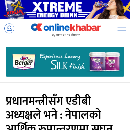
Skip
to
२५ साउन २०८३, सोमबार
content
प्रधानमन्त्रीसँग एडीबी
अध्यक्षले भने : नेपालको
आर्थिक रुपान्तरणमा सघन