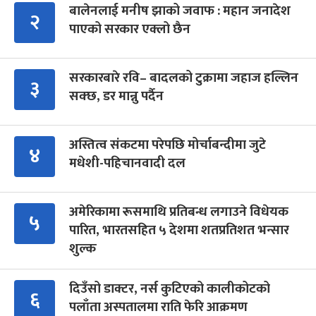
बालेनलाई मनीष झाको जवाफ : महान जनादेश
२
पाएको सरकार एक्लो छैन
सरकारबारे रवि– बादलको टुक्रामा जहाज हल्लिन
३
सक्छ, डर मान्नु पर्दैन
अस्तित्व संकटमा परेपछि मोर्चाबन्दीमा जुटे
४
मधेशी-पहिचानवादी दल
अमेरिकामा रूसमाथि प्रतिबन्ध लगाउने विधेयक
५
पारित, भारतसहित ५ देशमा शतप्रतिशत भन्सार
शुल्क
दिउँसो डाक्टर, नर्स कुटिएको कालीकोटको
६
पलाँता अस्पतालमा राति फेरि आक्रमण