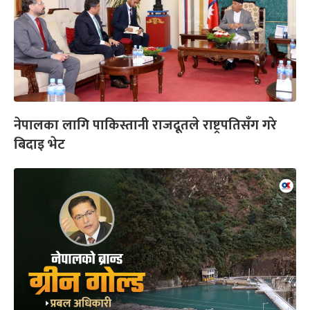
नेपालका लागि पाकिस्तानी राजदूतले राष्ट्रपतिसँग गरे
बिदाइ भेट