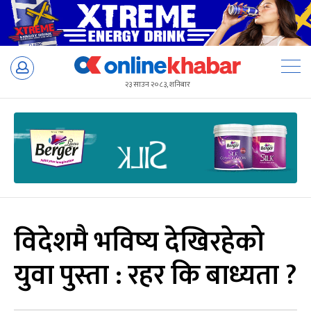
Skip
to
२३ साउन २०८३, शनिबार
content
विदेशमै भविष्य देखिरहेको
युवा पुस्ता : रहर कि बाध्यता ?