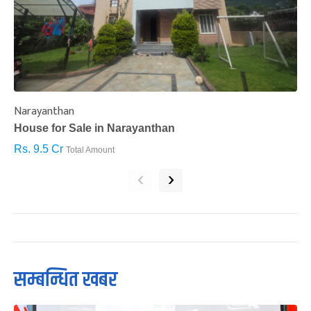
Narayanthan
I
House for Sale in Narayanthan
H
Rs. 9.5 Cr
R
Total Amount
‹
›
सम्बन्धित खबर