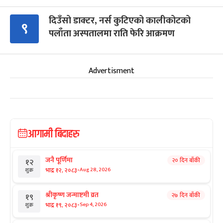
दिउँसो डाक्टर, नर्स कुटिएको कालीकोटको
९
पलाँता अस्पतालमा राति फेरि आक्रमण
Advertisment
आगामी बिदाहरु
जनै पूर्णिमा
२० दिन बाँकी
१२
-
भाद्र १२, २०८३
Aug 28, 2026
शुक्र
श्रीकृष्ण जन्माष्टमी व्रत
२७ दिन बाँकी
१९
-
भाद्र १९, २०८३
Sep 4, 2026
शुक्र