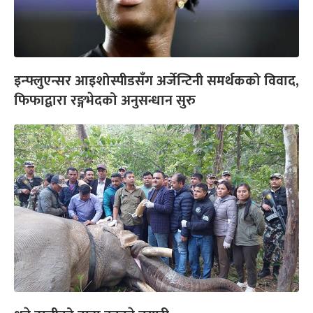
इन्फ्लुएन्सर आइशोस्पीडसँग अर्जेन्टिनी समर्थकको विवाद,
फिफाद्वारा रङ्गभेदको अनुसन्धान सुरु