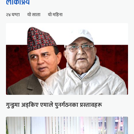
लोकप्रिय
२४ घण्टा
यो साता
यो महिना
गुन्डुमा अड्किए एमाले पुनर्गठनका प्रस्तावहरू