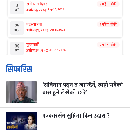
संविधान दिवस
१ महिना बाँकी
३
-
असोज ३, २०८३
Sep 19, 2026
शनि
घटस्थापना
२ महिना बाँकी
२५
-
असोज २५, २०८३
Oct 11, 2026
आइत
फूलपाती
२ महिना बाँकी
३१
-
असोज ३१ , २०८३
Oct 17, 2026
शनि
कार्तिक सङ्क्रान्ति
२ महिना बाँकी
१
सिफारिस
-
कार्तिक १, २०८३
Oct 18, 2026
आइत
‘संविधान पढ्न त जान्दिनँ, त्यहाँ सबैको
महानवमी
२ महिना बाँकी
३
-
बास हुने लेखेको छ रे’
कार्तिक ३, २०८३
Oct 20, 2026
मंगल
विजयादशमी
२ महिना बाँकी
४
-
कार्तिक ४, २०८३
Oct 21, 2026
बुध
पत्रकारसँग सुम्निमा किन उदास ?
पापा‌ङ्कुशा एकादशी व्रत
२ महिना बाँकी
५