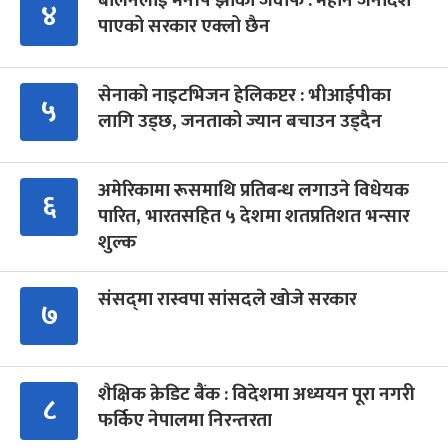
बालेनलाई मनीष झाको जवाफ : महान जनादेश
४
पाएको सरकार एक्लो छैन
सेनाको नाइटभिजन हेलिकप्टर : भीआईपीका
५
लागि उड्छ, जनताको ज्यान बचाउन उड्दैन
अमेरिकामा रूसमाथि प्रतिबन्ध लगाउने विधेयक
६
पारित, भारतसहित ५ देशमा शतप्रतिशत भन्सार
शुल्क
संसद्‍मा रास्वपा सांसदले खोजे सरकार
७
शैक्षिक क्रेडिट बैंक : विदेशमा अध्ययन पूरा नगरी
८
फर्किए नेपालमा निरन्तरता