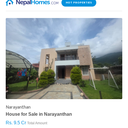
HOT PROPERTIES
Narayanthan
I
House for Sale in Narayanthan
H
Rs. 9.5 Cr
R
Total Amount