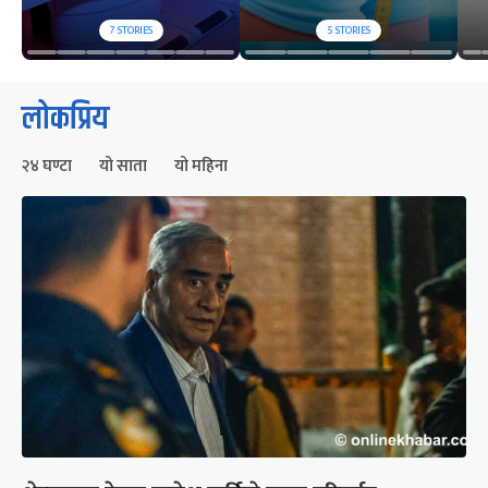
7
STORIES
5
STORIES
लोकप्रिय
२४ घण्टा
यो साता
यो महिना