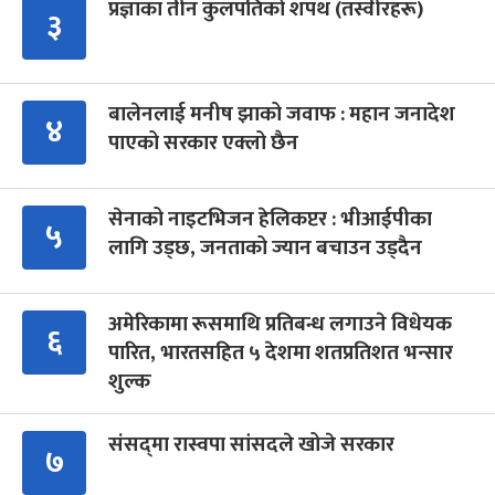
प्रज्ञाका तीन कुलपतिको शपथ (तस्वीरहरू)
३
बालेनलाई मनीष झाको जवाफ : महान जनादेश
४
पाएको सरकार एक्लो छैन
सेनाको नाइटभिजन हेलिकप्टर : भीआईपीका
५
लागि उड्छ, जनताको ज्यान बचाउन उड्दैन
अमेरिकामा रूसमाथि प्रतिबन्ध लगाउने विधेयक
६
पारित, भारतसहित ५ देशमा शतप्रतिशत भन्सार
शुल्क
संसद्‍मा रास्वपा सांसदले खोजे सरकार
७