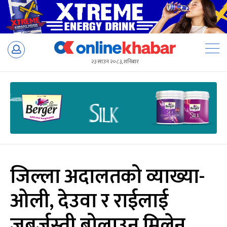
Skip
to
२३ साउन २०८३, शनिबार
content
जिल्ला अदालतको व्याख्या-
ओली, देउवा र राईलाई
जबर्जस्ती बोलाउन मिलेन