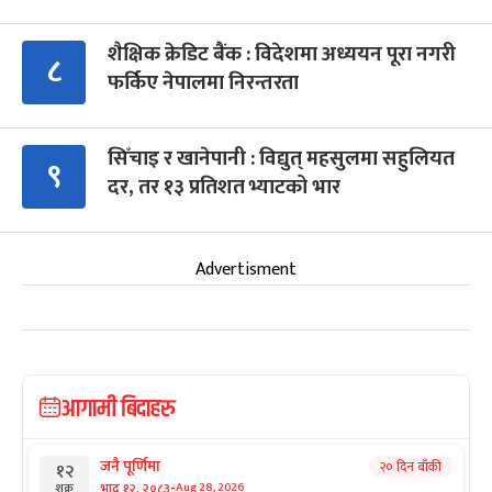
शैक्षिक क्रेडिट बैंक : विदेशमा अध्ययन पूरा नगरी
८
फर्किए नेपालमा निरन्तरता
सिँचाइ र खानेपानी : विद्युत् महसुलमा सहुलियत
९
दर, तर १३ प्रतिशत भ्याटको भार
Advertisment
आगामी बिदाहरु
जनै पूर्णिमा
२० दिन बाँकी
१२
-
भाद्र १२, २०८३
Aug 28, 2026
शुक्र