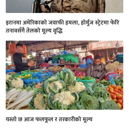
इरानमा अमेरिकाको जवाफी हमला, होर्मुज स्ट्रेटमा फेरि
तनावसँगै तेलको मूल्य वृद्धि
यस्तो छ आज फलफूल र तरकारीको मूल्य