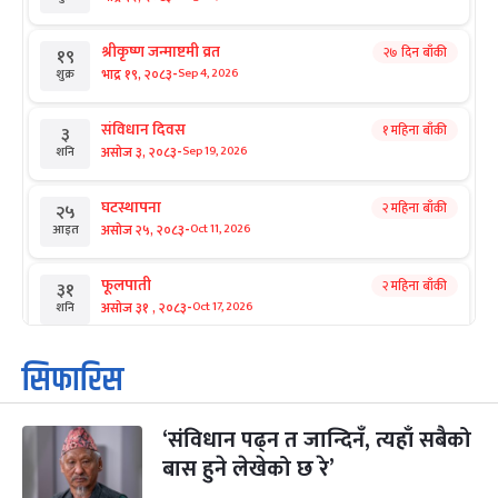
श्रीकृष्ण जन्माष्टमी व्रत
२७ दिन बाँकी
१९
-
भाद्र १९, २०८३
Sep 4, 2026
शुक्र
संविधान दिवस
१ महिना बाँकी
३
-
असोज ३, २०८३
Sep 19, 2026
शनि
घटस्थापना
२ महिना बाँकी
२५
-
असोज २५, २०८३
Oct 11, 2026
आइत
फूलपाती
२ महिना बाँकी
३१
-
असोज ३१ , २०८३
Oct 17, 2026
शनि
कार्तिक सङ्क्रान्ति
२ महिना बाँकी
१
सिफारिस
-
कार्तिक १, २०८३
Oct 18, 2026
आइत
‘संविधान पढ्न त जान्दिनँ, त्यहाँ सबैको
महानवमी
२ महिना बाँकी
३
-
बास हुने लेखेको छ रे’
कार्तिक ३, २०८३
Oct 20, 2026
मंगल