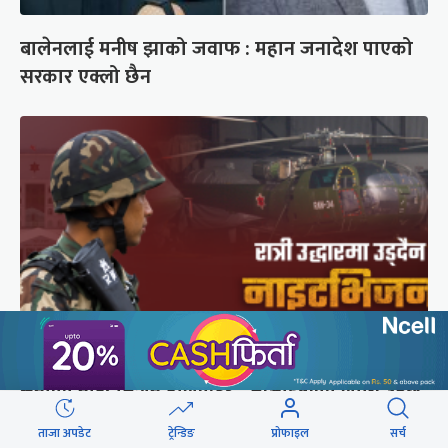
बालेनलाई मनीष झाको जवाफ : महान जनादेश पाएको
सरकार एक्लो छैन
सेनाको नाइटभिजन हेलिकप्टर : भीआईपीका लागि उड्छ,
जनताको ज्यान बचाउन उड्दैन
ताजा अपडेट
ट्रेन्डिङ
प्रोफाइल
सर्च