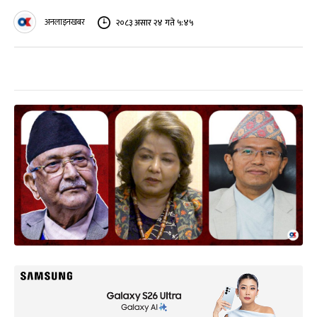
अनलाइनखबर
२०८३ असार २४ गते ५:४५