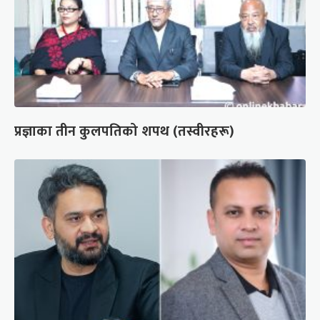
प्रज्ञाका तीन कुलपतिको शपथ (तस्वीरहरू)