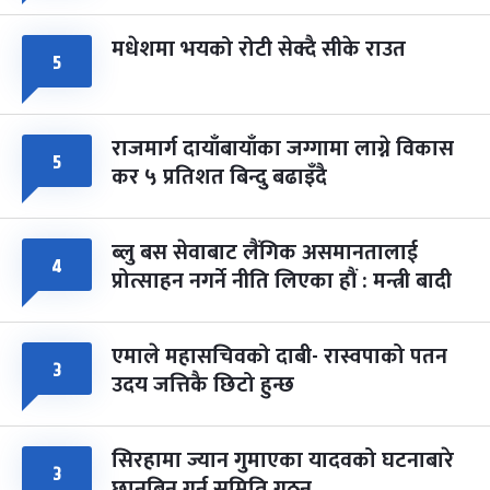
मधेशमा भयको रोटी सेक्दै सीके राउत
५
राजमार्ग दायाँबायाँका जग्गामा लाग्ने विकास
५
कर ५ प्रतिशत बिन्दु बढाइँदै
ब्लु बस सेवाबाट लैंगिक असमानतालाई
४
प्रोत्साहन नगर्ने नीति लिएका हौं : मन्त्री बादी
एमाले महासचिवको दाबी- रास्वपाको पतन
३
उदय जत्तिकै छिटो हुन्छ
सिरहामा ज्यान गुमाएका यादवको घटनाबारे
३
छानबिन गर्न समिति गठन