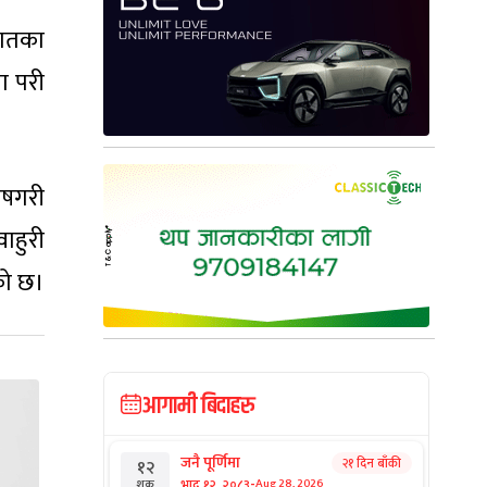
वातका
ा परी
ेषगरी
ाहुरी
को छ।
आगामी बिदाहरु
जनै पूर्णिमा
२१ दिन बाँकी
१२
-
भाद्र १२, २०८३
Aug 28, 2026
शुक्र