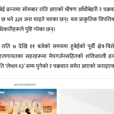
बेई प्रान्तमा सोमबार राति आएको भीषण आँधीबेहरी र चक्र
 छ भने ३३१ जना घाइते भएका छन्। यस प्राकृतिक विपत्तिम
कारीहरूले पुष्टि गरेका छन्।
ाति ७ देखि ११ बजेको समयमा हुबेईको पूर्वी क्षेत्र-विश
िङलगायतका सहरहरूमा मेघगर्जनसहितको शक्तिशाली हाव
गति ‘लेभल १३’ सम्म पुगेको र चक्रवात समेत आएको जनाइए