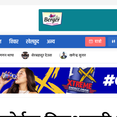
न
विचार
खेलकुद
अन्य
पात्रो
गगन थापा
शेरबहादुर देउवा
खगेन्द्र सुनार