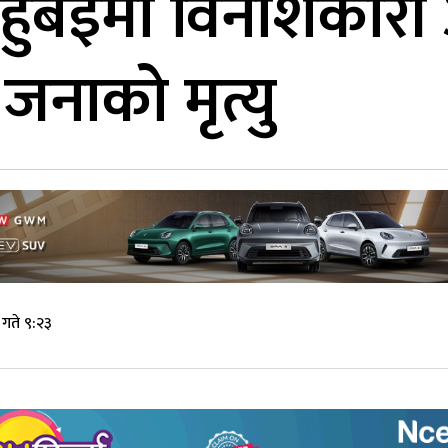
हुबेईमा विनाशकारी 
जनाको मृत्यु
गते ९:२३