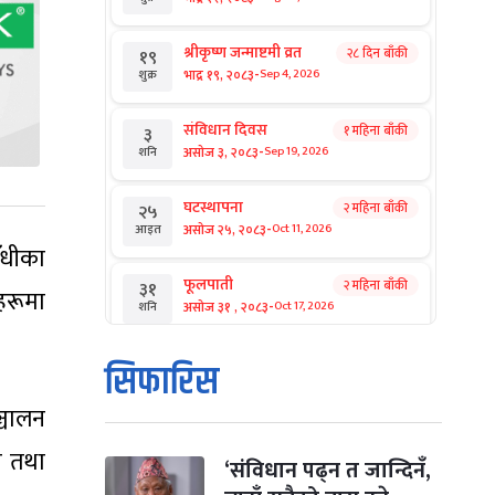
श्रीकृष्ण जन्माष्टमी व्रत
२८ दिन बाँकी
१९
-
भाद्र १९, २०८३
Sep 4, 2026
शुक्र
संविधान दिवस
१ महिना बाँकी
३
-
असोज ३, २०८३
Sep 19, 2026
शनि
घटस्थापना
२ महिना बाँकी
२५
-
असोज २५, २०८३
Oct 11, 2026
आइत
ँधीका
फूलपाती
२ महिना बाँकी
३१
हरूमा
-
असोज ३१ , २०८३
Oct 17, 2026
शनि
कार्तिक सङ्क्रान्ति
२ महिना बाँकी
१
सिफारिस
-
कार्तिक १, २०८३
Oct 18, 2026
आइत
्चालन
महानवमी
२ महिना बाँकी
३
न तथा
-
कार्तिक ३, २०८३
Oct 20, 2026
मंगल
‘संविधान पढ्न त जान्दिनँ,