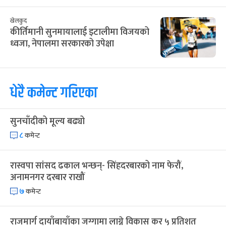
खेलकुद
कीर्तिमानी सुनमायालाई इटालीमा विजयको
ध्वजा, नेपालमा सरकारको उपेक्षा
धेरै कमेन्ट गरिएका
सुनचाँदीको मूल्य बढ्यो
८
कमेन्ट
रास्वपा सांसद ढकाल भन्छन्- सिंहदरबारको नाम फेरौं,
अनामनगर दरबार राखौं
७
कमेन्ट
राजमार्ग दायाँबायाँका जग्गामा लाग्ने विकास कर ५ प्रतिशत