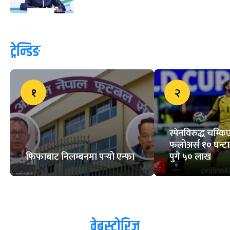
ट्रेन्डिङ
१
२
स्पेनविरुद्ध चम्क
फलोअर्स १० घन्ट
फिफाबाट निलम्बनमा पर्‍यो एन्फा
पुगे ५० लाख
वेबस्टोरिज