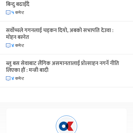
बिन्दु बढाइँदै
५
कमेन्ट
सर्वोच्चले गगनलाई चड्कन दियो, अबको सभापति देउवा :
मोहन बस्नेत
४
कमेन्ट
ब्लु बस सेवाबाट लैंगिक असमानतालाई प्रोत्साहन नगर्ने नीति
लिएका हौं : मन्त्री बादी
४
कमेन्ट