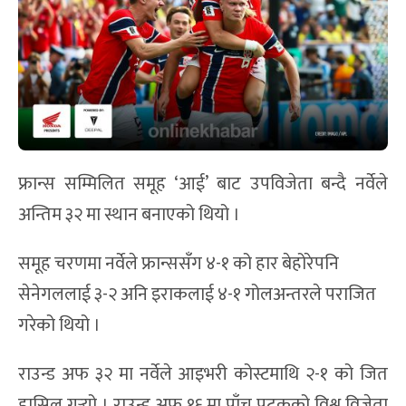
फ्रान्स सम्मिलित समूह ‘आई’ बाट उपविजेता बन्दै नर्वेले
अन्तिम ३२ मा स्थान बनाएको थियो ।
समूह चरणमा नर्वेले फ्रान्ससँग ४-१ को हार बेहोरेपनि
सेनेगललाई ३-२ अनि इराकलाई ४-१ गोलअन्तरले पराजित
गरेको थियो ।
राउन्ड अफ ३२ मा नर्वेले आइभरी कोस्टमाथि २-१ को जित
हासिल गर्‍यो । राउन्ड अफ १६ मा पाँच पटकको विश्व विजेता