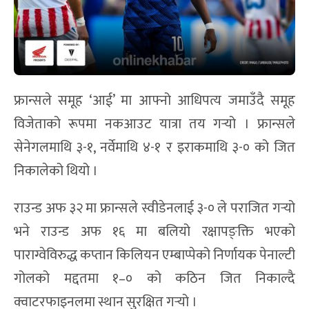
फ्रान्सले समूह ‘आई’ मा आफ्नो आधिपत्य जमाउँदै समूह
विजेताको रूपमा नकआउट यात्रा तय गर्‍यो । फ्रान्सले
सेनेगलमाथि ३-१, नर्वेमाथि ४-१ र इराकमाथि ३-० को जित
निकालेको थियो ।
राउन्ड अफ ३२ मा फ्रान्सले स्वीडेनलाई ३-० ले पराजित गर्‍यो
भने राउन्ड अफ १६ मा बलियो रक्षापङ्क्ति भएको
पाराग्वेविरुद्ध कप्तान किलियन एम्बाप्पेको निर्णायक पेनाल्टी
गोलको मद्दतमा १–० को कठिन जित निकाल्दै
क्वाटरफाइनलमा स्थान सुरक्षित गर्‍यो ।