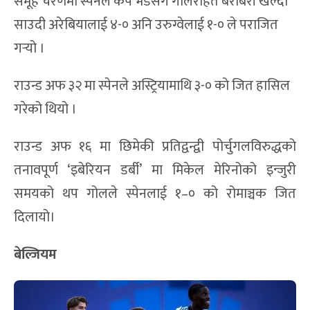
समूह चरणमा स्पेनले केप भर्डेसँग गोलरहित बराबरी खेल्दा
साउदी अरेबियालाई ४-० अनि उरुग्वेलाई १-० ले पराजित
गर्‍यो ।
राउन्ड अफ ३२ मा स्पेनले अस्ट्रियामाथि ३-० को जित हासिल
गरेको थियो ।
राउन्ड अफ १६ मा छिमेकी प्रतिद्वन्द्वी पोर्चुगलविरुद्धको
तनावपूर्ण ‘इबेरियन डर्बी’ मा मिकेल मेरिनोको इन्जुरी
समयको थप गोलले स्पेनलाई १–० को रोमाञ्चक जित
दिलायो।
बेल्जियम