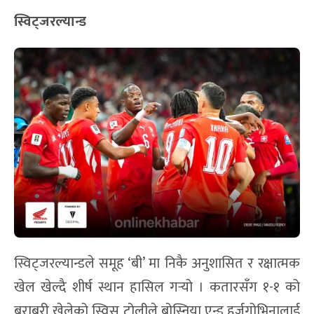
स्विट्जरल्यान्ड
स्विट्जरल्यान्डले समूह ‘बी’ मा निकै अनुशासित र रक्षात्मक
खेल खेल्दै शीर्ष स्थान हासिल गर्‍यो । कतारसँग १-१ को
बराबरी खेलेको स्विस टोलीले बोस्निया एन्ड हर्जगोभिनालाई