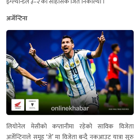
इंग्ल्यान्डले ३–२ को साहसिक जित निकाल्यो ।
अर्जेन्टिना
लियोनेल मेसीको कप्तानीमा रहेको साविक विजेता
अर्जेन्टिनाले समूह ‘जे’ मा विजेता बन्दै नकआउट यात्रा सुरु