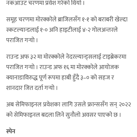
नकआउट चरणमा प्रवेश गरेको थियो ।
समूह चरणमा मोरक्कोले ब्राजिलसँग १-१ को बराबरी खेल्दा
स्कटल्यान्डलाई १-० अनि हाइटीलाई ४-२ गोलअन्तरले
पराजित गर्‍यो ।
राउन्ड अफ ३२ मा मोरक्कोले नेदरल्यान्ड्सलाई टाइब्रेकरमा
पराजित गर्‍यो । राउन्ड अफ १६ मा मोरक्कोले आयोजक
क्यानाडाविरुद्ध पूर्ण रूपमा हाबी हुँदै ३–० को सहज र
शानदार जित दर्ता गर्‍यो ।
अब सेमिफाइनल प्रवेशका लागि उसले फ्रान्ससँग सन् २०२२
को सेमिफाइनल बदला लिने सुनौलो अवसर पाएको छ ।
स्पेन