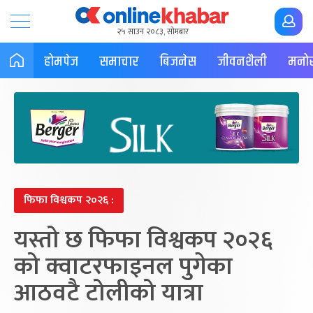
२५ साउन २०८३, सोमबार
होमपेज
समाचार
बिजनेस
जीवनशैली
मनोर
फिफा विश्वकप २०२६ :
यस्तो छ फिफा विश्वकप २०२६
को क्वाटरफाइनल पुगेका
आठवटै टोलीको यात्रा