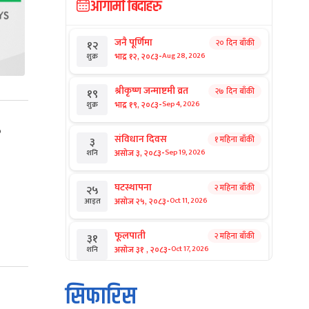
आगामी बिदाहरु
जनै पूर्णिमा
२० दिन बाँकी
१२
-
भाद्र १२, २०८३
Aug 28, 2026
शुक्र
श्रीकृष्ण जन्माष्टमी व्रत
२७ दिन बाँकी
१९
-
भाद्र १९, २०८३
Sep 4, 2026
शुक्र
२
संविधान दिवस
१ महिना बाँकी
३
-
असोज ३, २०८३
Sep 19, 2026
शनि
घटस्थापना
२ महिना बाँकी
२५
-
असोज २५, २०८३
Oct 11, 2026
आइत
फूलपाती
२ महिना बाँकी
३१
-
असोज ३१ , २०८३
Oct 17, 2026
शनि
कार्तिक सङ्क्रान्ति
२ महिना बाँकी
१
सिफारिस
-
कार्तिक १, २०८३
Oct 18, 2026
आइत