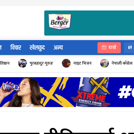
न
विचार
खेलकुद
अन्य
पात्रो
रतिष्ठान
पुरबहादुर गुरुङ
नाइट भिजन
नेपाली काँग्रेस