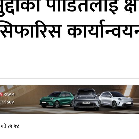
 मुद्दाका पीडितलाई क्
िफारिस कार्यान्वय
गते १५:५४