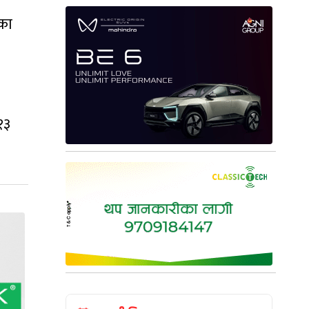
का
१३