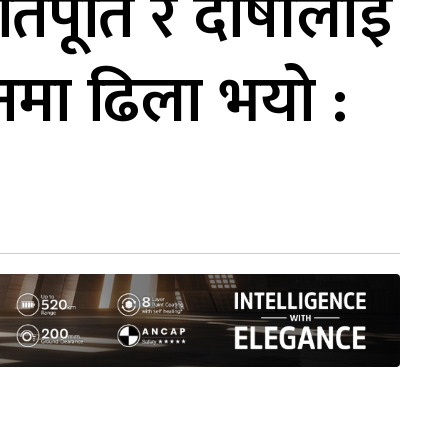
षतिपूर्ति र दोषीलाई
नमा ढिला भयो :