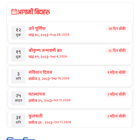
आगामी बिदाहरु
जनै पूर्णिमा
२१ दिन बाँकी
१२
-
भाद्र १२, २०८३
Aug 28, 2026
शुक्र
श्रीकृष्ण जन्माष्टमी व्रत
२८ दिन बाँकी
१९
-
भाद्र १९, २०८३
Sep 4, 2026
शुक्र
संविधान दिवस
१ महिना बाँकी
३
-
असोज ३, २०८३
Sep 19, 2026
शनि
घटस्थापना
२ महिना बाँकी
२५
-
असोज २५, २०८३
Oct 11, 2026
आइत
फूलपाती
२ महिना बाँकी
३१
-
असोज ३१ , २०८३
Oct 17, 2026
शनि
कार्तिक सङ्क्रान्ति
२ महिना बाँकी
१