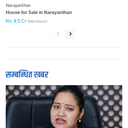
Narayanthan
I
House for Sale in Narayanthan
H
Rs. 9.5 Cr
R
Total Amount
‹
›
सम्बन्धित खबर