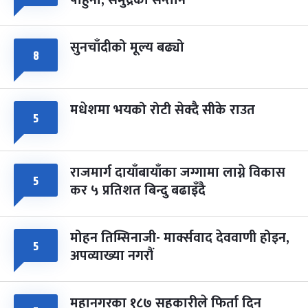
पाहुना, समुद्रका सन्तान
सुनचाँदीको मूल्य बढ्यो
८
मधेशमा भयको रोटी सेक्दै सीके राउत
५
राजमार्ग दायाँबायाँका जग्गामा लाग्ने विकास
५
कर ५ प्रतिशत बिन्दु बढाइँदै
मोहन तिम्सिनाजी- मार्क्सवाद देववाणी होइन,
५
अपव्याख्या नगरौं
महानगरका १८७ सहकारीले फिर्ता दिन