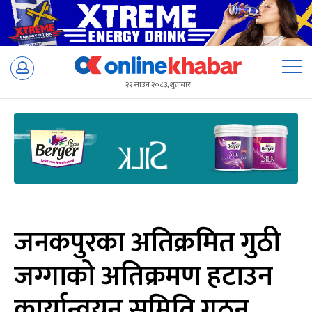
Skip
to
२२ साउन २०८३, शुक्रबार
content
जनकपुरका अतिक्रमित गुठी
जग्गाको अतिक्रमण हटाउन
कार्यान्वयन समिति गठन