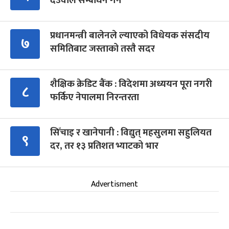
देउवाले सम्बोधन गर्ने
प्रधानमन्त्री बालेनले ल्याएको विधेयक संसदीय
७
समितिबाट जस्ताको तस्तै सदर
शैक्षिक क्रेडिट बैंक : विदेशमा अध्ययन पूरा नगरी
८
फर्किए नेपालमा निरन्तरता
सिँचाइ र खानेपानी : विद्युत् महसुलमा सहुलियत
९
दर, तर १३ प्रतिशत भ्याटको भार
Advertisment