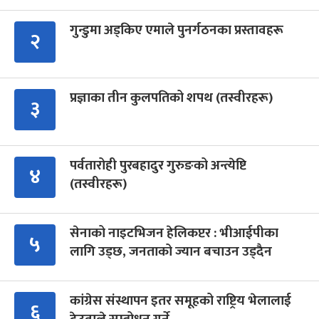
गुन्डुमा अड्किए एमाले पुनर्गठनका प्रस्तावहरू
२
प्रज्ञाका तीन कुलपतिको शपथ (तस्वीरहरू)
३
पर्वतारोही पुरबहादुर गुरुङको अन्त्येष्टि
४
(तस्वीरहरू)
सेनाको नाइटभिजन हेलिकप्टर : भीआईपीका
५
लागि उड्छ, जनताको ज्यान बचाउन उड्दैन
कांग्रेस संस्थापन इतर समूहको राष्ट्रिय भेलालाई
६