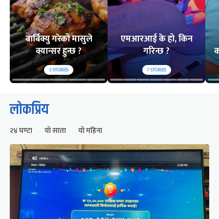
बार्बिक्यु गरेको मासुले
एमआरआई के हो, किन
क्यान्सर हुन्छ ?
गरिन्छ ?
क
5
STORIES
7
STORIES
लोकप्रिय
२४ घण्टा
यो साता
यो महिना