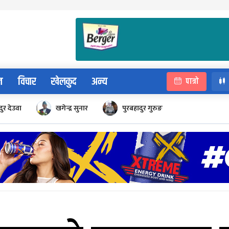
न
विचार
खेलकुद
अन्य
पात्रो
ुर देउवा
खगेन्द्र सुनार
पुरबहादुर गुरुङ