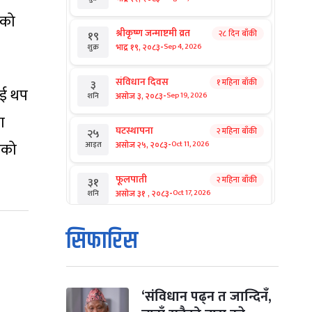
नको
श्रीकृष्ण जन्माष्टमी व्रत
२८ दिन बाँकी
१९
-
भाद्र १९, २०८३
Sep 4, 2026
शुक्र
संविधान दिवस
१ महिना बाँकी
३
ाई थप
-
असोज ३, २०८३
Sep 19, 2026
शनि
ा
घटस्थापना
२ महिना बाँकी
२५
-
एको
असोज २५, २०८३
Oct 11, 2026
आइत
फूलपाती
२ महिना बाँकी
३१
-
असोज ३१ , २०८३
Oct 17, 2026
शनि
कार्तिक सङ्क्रान्ति
२ महिना बाँकी
१
सिफारिस
-
कार्तिक १, २०८३
Oct 18, 2026
आइत
महानवमी
२ महिना बाँकी
३
-
कार्तिक ३, २०८३
Oct 20, 2026
मंगल
‘संविधान पढ्न त जान्दिनँ,