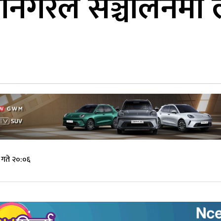
ानगरले सञ्चालनमा ल्
गते २०:०६