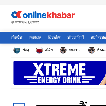
Skip
to
content
२२ साउन २०८३, शुक्रबार
होमपेज
समाचार
बिजनेस
जीवनशैली
मनोरञ्ज
संसद्
काँग्रेस
गगन थापा
शेरबहाद