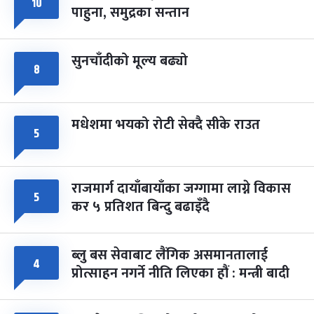
८
१०
पाहुना, समुद्रका सन्तान
-
चैत्र ८, २०८३
Mar 22, 2027
सोम
सुनचाँदीको मूल्य बढ्यो
८
मधेशमा भयको रोटी सेक्दै सीके राउत
५
राजमार्ग दायाँबायाँका जग्गामा लाग्ने विकास
५
कर ५ प्रतिशत बिन्दु बढाइँदै
ब्लु बस सेवाबाट लैंगिक असमानतालाई
४
प्रोत्साहन नगर्ने नीति लिएका हौं : मन्त्री बादी