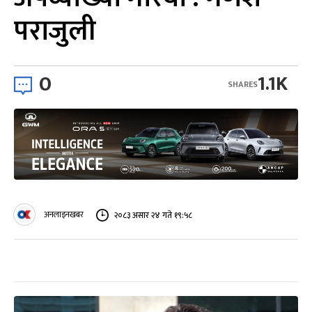
पराजुली
0
1.1K
SHARES
अनलाइनखबर
२०८३ असार २४ गते १९:५८