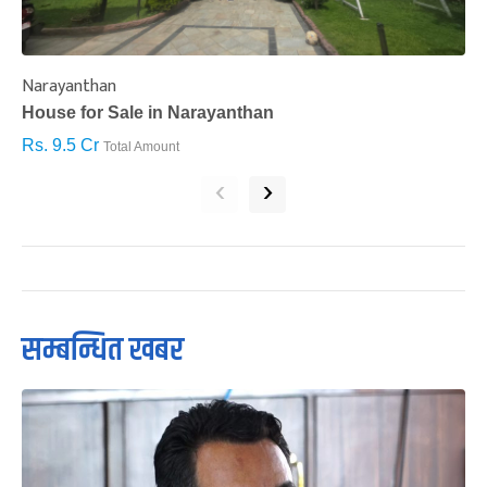
Narayanthan
I
House for Sale in Narayanthan
H
Rs. 9.5 Cr
R
Total Amount
‹
›
सम्बन्धित खबर