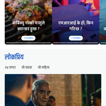
बार्बिक्यु गरेको मासुले
एमआरआई के हो, किन
क्यान्सर हुन्छ ?
गरिन्छ ?
क
5
STORIES
7
STORIES
लोकप्रिय
२४ घण्टा
यो साता
यो महिना