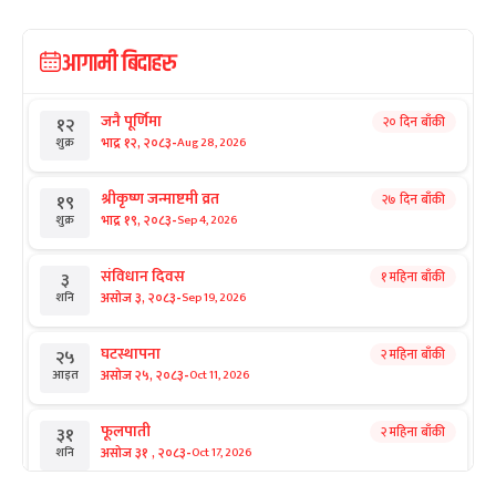
आगामी बिदाहरु
जनै पूर्णिमा
२० दिन बाँकी
१२
-
भाद्र १२, २०८३
Aug 28, 2026
शुक्र
श्रीकृष्ण जन्माष्टमी व्रत
२७ दिन बाँकी
१९
-
भाद्र १९, २०८३
Sep 4, 2026
शुक्र
संविधान दिवस
१ महिना बाँकी
३
-
असोज ३, २०८३
Sep 19, 2026
शनि
घटस्थापना
२ महिना बाँकी
२५
-
असोज २५, २०८३
Oct 11, 2026
आइत
फूलपाती
२ महिना बाँकी
३१
-
असोज ३१ , २०८३
Oct 17, 2026
शनि