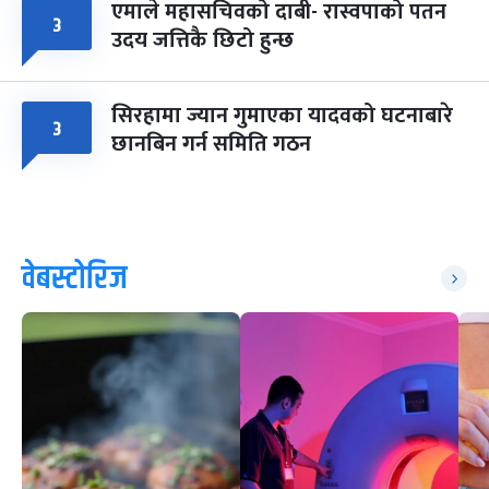
एमाले महासचिवको दाबी- रास्वपाको पतन
३
उदय जत्तिकै छिटो हुन्छ
सिरहामा ज्यान गुमाएका यादवको घटनाबारे
३
छानबिन गर्न समिति गठन
वेबस्टोरिज