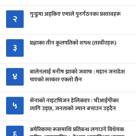
गुन्डुमा अड्किए एमाले पुनर्गठनका प्रस्तावहरू
२
प्रज्ञाका तीन कुलपतिको शपथ (तस्वीरहरू)
३
बालेनलाई मनीष झाको जवाफ : महान जनादेश
४
पाएको सरकार एक्लो छैन
सेनाको नाइटभिजन हेलिकप्टर : भीआईपीका
५
लागि उड्छ, जनताको ज्यान बचाउन उड्दैन
अमेरिकामा रूसमाथि प्रतिबन्ध लगाउने विधेयक
६