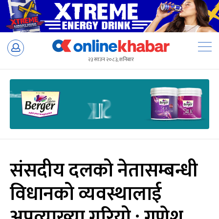
Skip
to
२३ साउन २०८३, शनिबार
content
संसदीय दलको नेतासम्बन्धी
विधानको व्यवस्थालाई
अपव्याख्या गरियो : गणेश