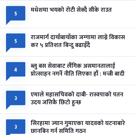
मधेशमा भयको रोटी सेक्दै सीके राउत
५
राजमार्ग दायाँबायाँका जग्गामा लाग्ने विकास
५
कर ५ प्रतिशत बिन्दु बढाइँदै
ब्लु बस सेवाबाट लैंगिक असमानतालाई
४
प्रोत्साहन नगर्ने नीति लिएका हौं : मन्त्री बादी
एमाले महासचिवको दाबी- रास्वपाको पतन
३
उदय जत्तिकै छिटो हुन्छ
सिरहामा ज्यान गुमाएका यादवको घटनाबारे
३
छानबिन गर्न समिति गठन