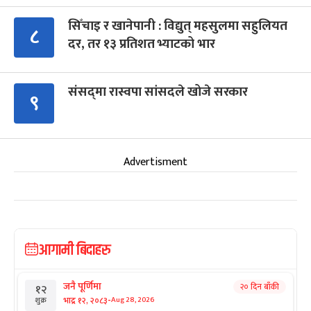
सिँचाइ र खानेपानी : विद्युत् महसुलमा सहुलियत
८
दर, तर १३ प्रतिशत भ्याटको भार
संसद्‍मा रास्वपा सांसदले खोजे सरकार
९
Advertisment
आगामी बिदाहरु
जनै पूर्णिमा
२० दिन बाँकी
१२
-
भाद्र १२, २०८३
Aug 28, 2026
शुक्र