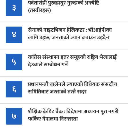
पर्वतारोही पुरबहादुर गुरुङको अन्त्येष्टि
३
(तस्वीरहरू)
सेनाको नाइटभिजन हेलिकप्टर : भीआईपीका
४
लागि उड्छ, जनताको ज्यान बचाउन उड्दैन
कांग्रेस संस्थापन इतर समूहको राष्ट्रिय भेलालाई
५
देउवाले सम्बोधन गर्ने
प्रधानमन्त्री बालेनले ल्याएको विधेयक संसदीय
६
समितिबाट जस्ताको तस्तै सदर
शैक्षिक क्रेडिट बैंक : विदेशमा अध्ययन पूरा नगरी
७
फर्किए नेपालमा निरन्तरता