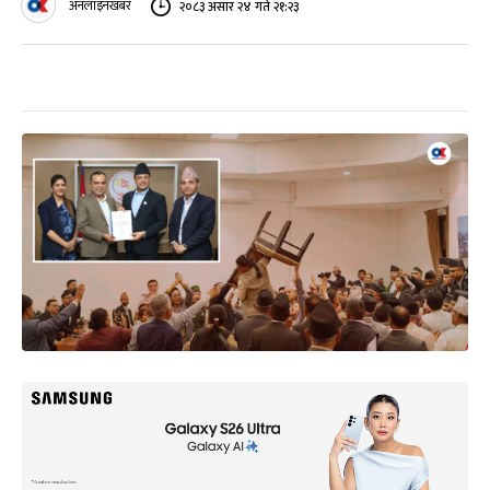
अनलाइनखबर
२०८३ असार २४ गते २१:२३