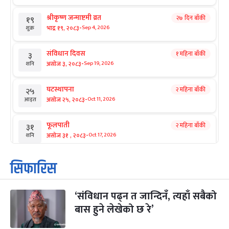
श्रीकृष्ण जन्माष्टमी व्रत
२७ दिन बाँकी
१९
-
भाद्र १९, २०८३
Sep 4, 2026
शुक्र
संविधान दिवस
१ महिना बाँकी
३
-
असोज ३, २०८३
Sep 19, 2026
शनि
घटस्थापना
२ महिना बाँकी
२५
-
असोज २५, २०८३
Oct 11, 2026
आइत
फूलपाती
२ महिना बाँकी
३१
-
असोज ३१ , २०८३
Oct 17, 2026
शनि
कार्तिक सङ्क्रान्ति
२ महिना बाँकी
१
सिफारिस
-
कार्तिक १, २०८३
Oct 18, 2026
आइत
‘संविधान पढ्न त जान्दिनँ, त्यहाँ सबैको
महानवमी
२ महिना बाँकी
३
-
बास हुने लेखेको छ रे’
कार्तिक ३, २०८३
Oct 20, 2026
मंगल