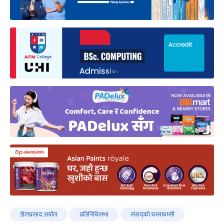
डोलप्रसाद अर्याल
प्रतिनिधिसभा
संसद्को घम्साघम्सी