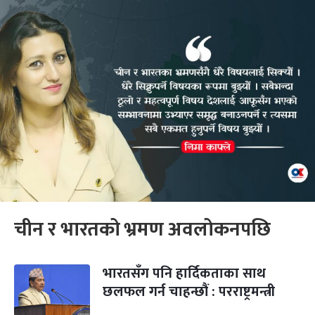
चीन र भारतको भ्रमण अवलोकनपछि
भारतसँग पनि हार्दिकताका साथ
छलफल गर्न चाहन्छौं : परराष्ट्रमन्त्री