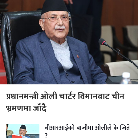
प्रधानमन्त्री ओली चार्टर विमानबाट चीन
भ्रमणमा जाँदै
बीआरआईको बाजीमा ओलीले के जिते
?