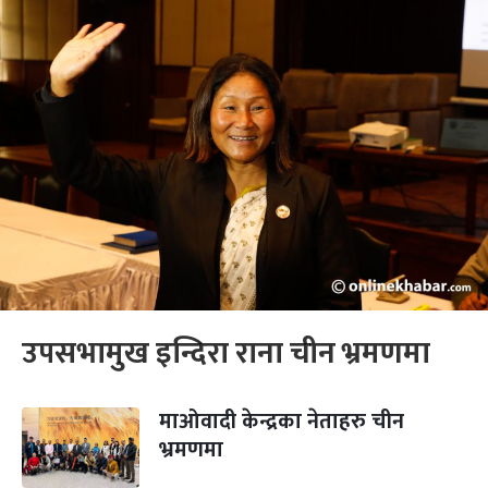
उपसभामुख इन्दिरा राना चीन भ्रमणमा
माओवादी केन्द्रका नेताहरु चीन
भ्रमणमा