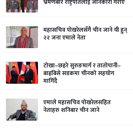
भ्रमणबारे राष्ट्रपतिलाई जानकारी गराए
महासचिव पोखरेलसँगै चीन जाने यी हुन्
२२ जना एमाले नेता
टोखा–छहरे सुरुङमार्ग र तातोपानी–
बाह्रबिसे सडकमा चीनको सहयोग
मागिंदै
एमाले महासचिव पोखरेलसहित
नेताहरु शनिबार चीन जाने