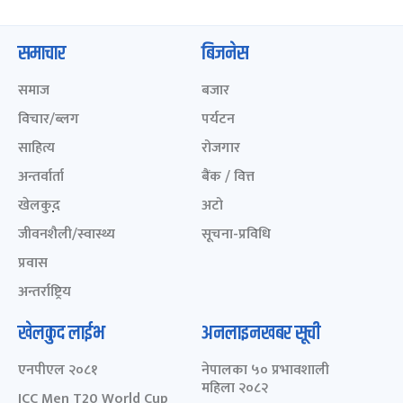
समाचार
बिजनेस
समाज
बजार
विचार/ब्लग
पर्यटन
साहित्य
रोजगार
अन्तर्वार्ता
बैंक / वित्त
खेलकुद़़
अटो
जीवनशैली/स्वास्थ्य
सूचना-प्रविधि
प्रवास
अन्तर्राष्ट्रिय
खेलकुद लाईभ
अनलाइनखबर सूची
एनपीएल २०८१
नेपालका ५० प्रभावशाली
महिला २०८२
ICC Men T20 World Cup