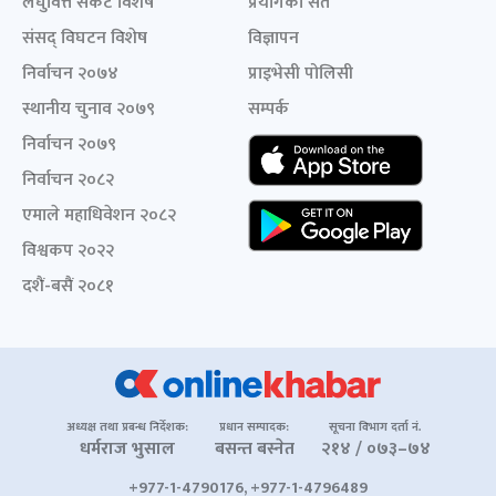
लघुवित्त संकट विशेष
प्रयोगका सर्त
संसद् विघटन विशेष
विज्ञापन
निर्वाचन २०७४
प्राइभेसी पोलिसी
स्थानीय चुनाव २०७९
सम्पर्क
निर्वाचन २०७९
निर्वाचन २०८२
एमाले महाधिवेशन २०८२
विश्वकप २०२२
दशैं-बसैं २०८१
अध्यक्ष तथा प्रबन्ध निर्देशक:
प्रधान सम्पादक:
सूचना विभाग दर्ता नं.
धर्मराज भुसाल
बसन्त बस्नेत
२१४ / ०७३–७४
+977-1-4790176, +977-1-4796489