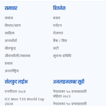
समाचार
बिजनेस
समाज
बजार
विचार/ब्लग
पर्यटन
साहित्य
रोजगार
अन्तर्वार्ता
बैंक / वित्त
खेलकुद़़
अटो
जीवनशैली/स्वास्थ्य
सूचना-प्रविधि
प्रवास
अन्तर्राष्ट्रिय
खेलकुद लाईभ
अनलाइनखबर सूची
एनपीएल २०८१
नेपालका ५० प्रभावशाली
महिला २०८२
ICC Men T20 World Cup
2024
नेपालका ५० प्रभावशाली