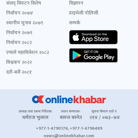
संसद् विघटन विशेष
विज्ञापन
निर्वाचन २०७४
प्राइभेसी पोलिसी
स्थानीय चुनाव २०७९
सम्पर्क
निर्वाचन २०७९
निर्वाचन २०८२
एमाले महाधिवेशन २०८२
विश्वकप २०२२
दशैं-बसैं २०८१
अध्यक्ष तथा प्रबन्ध निर्देशक:
प्रधान सम्पादक:
सूचना विभाग दर्ता नं.
धर्मराज भुसाल
बसन्त बस्नेत
२१४ / ०७३–७४
+977-1-4790176, +977-1-4796489
news@onlinekhabar.com