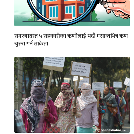
समस्याग्रस्त ५ सहकारीका ऋणीलाई भदौ मसान्तभित्र ऋण
चुक्ता गर्न ताकेता