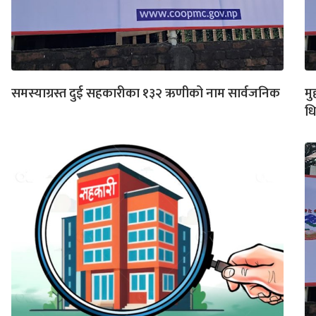
समस्याग्रस्त दुई सहकारीका १३२ ऋणीको नाम सार्वजनिक
मु
धि