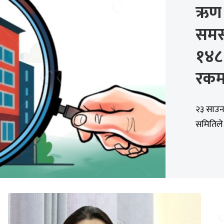
ऋण 
समस्
१४८
रकम 
२३ साउन,
समितिले 