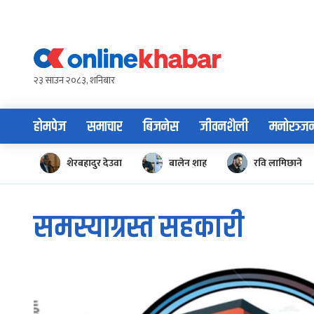
Skip
to
content
२३ साउन २०८३, शनिबार
होमपेज
समाचार
बिजनेस
जीवनशैली
मनोरञ्ज
शेरबहादुर देउवा
बालेन शाह
रवि लामिछाने
समस्याग्रस्त सहकारी