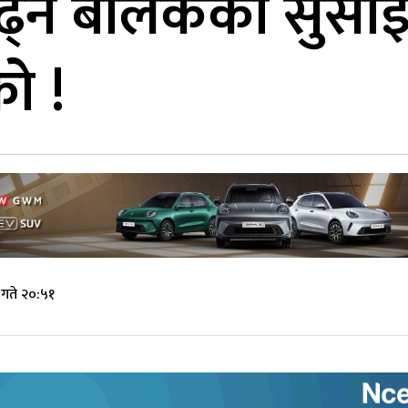
पढ्ने बालकको सुसा
ो !
गते २०:५१