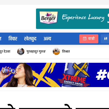
न
विचार
खेलकुद
अन्य
पात्रो
ुर देउवा
पुरबहादुर गुरुङ
तिब्बत