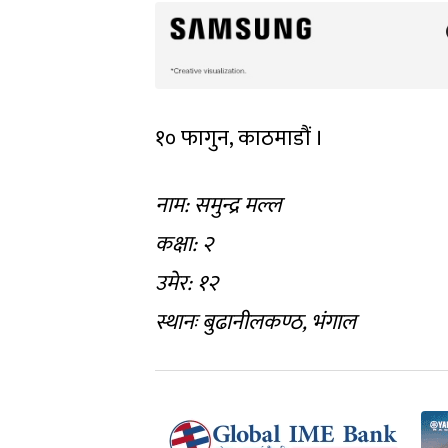
१० फागुन, काठमाडौं ।
नाम: समुन्द्र मल्ल
कक्षा: २
उमेर: १२
स्थानः बुढानीलकण्ठ, भंगाल