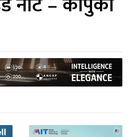
इड नोट – कोपुको