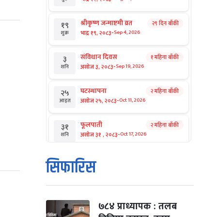
श्रीकृष्ण जन्माष्टमी व्रत
२९ दिन बाँकी
१९
-
भाद्र १९, २०८३
Sep 4, 2026
शुक्र
संविधान दिवस
१ महिना बाँकी
३
-
असोज ३, २०८३
Sep 19, 2026
शनि
घटस्थापना
२ महिना बाँकी
२५
-
असोज २५, २०८३
Oct 11, 2026
आइत
फूलपाती
२ महिना बाँकी
३१
-
असोज ३१ , २०८३
Oct 17, 2026
शनि
कार्तिक सङ्क्रान्ति
२ महिना बाँकी
१
सिफारिस
-
कार्तिक १, २०८३
Oct 18, 2026
आइत
महानवमी
२ महिना बाँकी
३
-
कार्तिक ३, २०८३
Oct 20, 2026
मंगल
७८४ प्राध्यापक : तलब