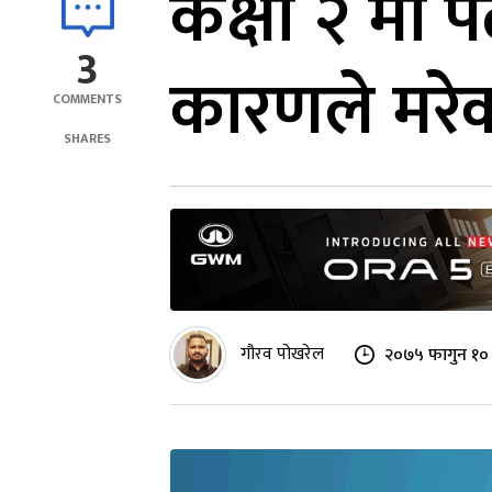
कक्षा २ मा 
3
कारणले मरेक
COMMENTS
SHARES
गौरव पोखरेल
२०७५ फागुन १० 