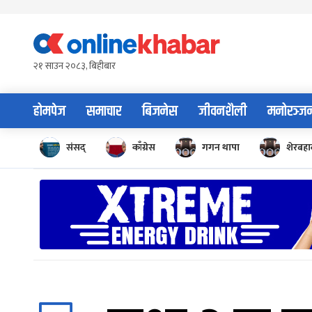
Skip
to
content
२१ साउन २०८३, बिहीबार
होमपेज
समाचार
बिजनेस
जीवनशैली
मनोरञ्ज
संसद्
काँग्रेस
गगन थापा
शेरबहाद