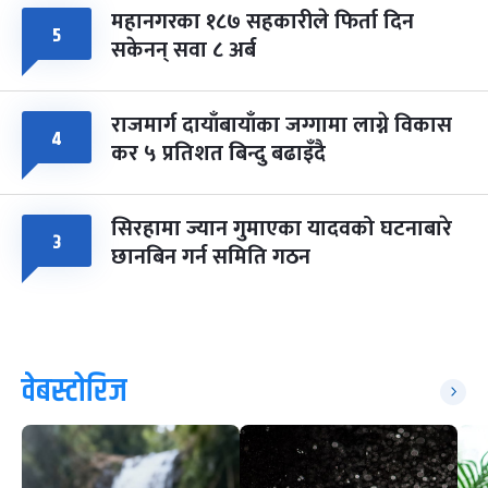
महानगरका १८७ सहकारीले फिर्ता दिन
५
सकेनन् सवा ८ अर्ब
राजमार्ग दायाँबायाँका जग्गामा लाग्ने विकास
४
कर ५ प्रतिशत बिन्दु बढाइँदै
सिरहामा ज्यान गुमाएका यादवको घटनाबारे
३
छानबिन गर्न समिति गठन
वेबस्टोरिज