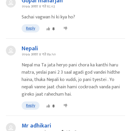
Gopal maharjan
२०७७ असार ४ गते १८:०३
Sachai vagwan hi ki kya ho?
Reply
8
Nepali
२०७७ असार ४ गते १७:५०
Nepal ma Ta jata heryo pani chora ka kanthi haru
matra, yeslai pani 2 3 saal agadi god vandei hidthe
haina, thuka Nepali ko vuddi, jo pani tyestei . Yo
nepali vanne jaat chain hami cockroach vanda pani
gireko jaat rahechum hai.
Reply
8
Mr adhikari