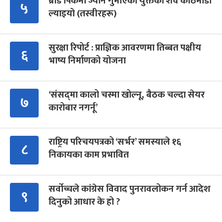
ब्रोड पिकमा ज्यान गुमाएका युक्तको शव काठमाडौं
५
ल्याइयो (तस्वीरहरू)
सुरक्षा रिपोर्ट : प्राज्ञिक आवरणमा तिब्बत पक्षीय
६
भाष्य निर्माणको योजना
‘संसद्‍मा कालो चस्मा खोल्नू, बैठक चल्दा सेयर
७
कारोबार नगर्नू’
राष्ट्रिय परिचयपत्रको ‘सर्भर’ समस्याले १६
८
निकायका काम प्रभावित
सर्वोच्चले कांग्रेस विवाद पुनरावलोकन गर्न आदेश
९
दिनुको आधार के हो ?