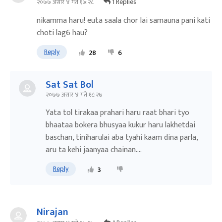
1 Replies
२०७७ असार ४ गते १७:२८
nikamma haru! euta saala chor lai samauna pani kati
choti lag6 hau?
Reply
28
6
Sat Sat Bol
२०७७ असार ४ गते १८:२७
Yata tol tirakaa prahari haru raat bhari tyo
bhaataa bokera bhusyaa kukur haru lakhetdai
baschan, tiniharulai aba tyahi kaam dina parla,
aru ta kehi jaanyaa chainan....
Reply
3
Nirajan