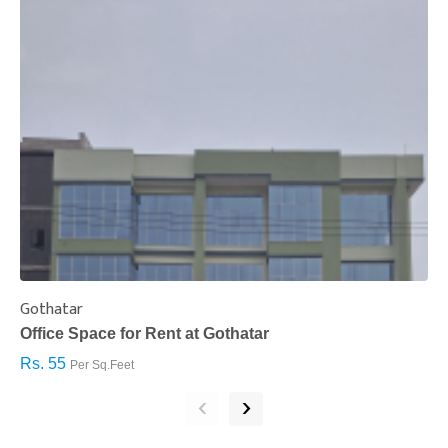
Gothatar
S
Office Space for Rent at Gothatar
H
Rs. 55
R
Per Sq.Feet
‹
›