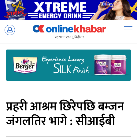
Skip
to
२१ साउन २०८३, बिहीबार
content
प्रहरी आश्रम छिरेपछि बम्जन
जंगलतिर भागे : सीआईबी