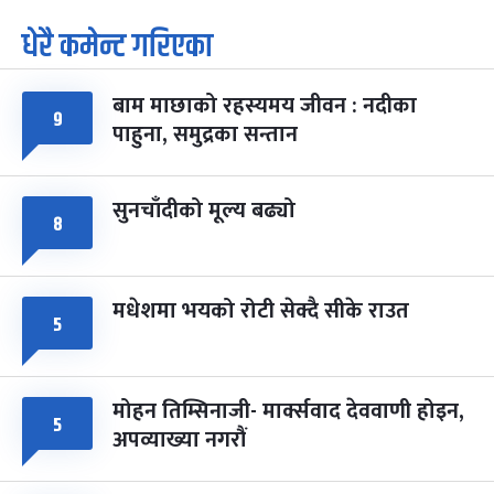
धेरै कमेन्ट गरिएका
पूर्णिमा व्रत
७ महिना बाँकी
७
-
चैत्र ७, २०८३
Mar 21, 2027
आइत
बाम माछाको रहस्यमय जीवन : नदीका
फागुपूर्णिमा
७ महिना बाँकी
८
९
पाहुना, समुद्रका सन्तान
-
चैत्र ८, २०८३
Mar 22, 2027
सोम
सुनचाँदीको मूल्य बढ्यो
८
मधेशमा भयको रोटी सेक्दै सीके राउत
५
मोहन तिम्सिनाजी- मार्क्सवाद देववाणी होइन,
५
अपव्याख्या नगरौं