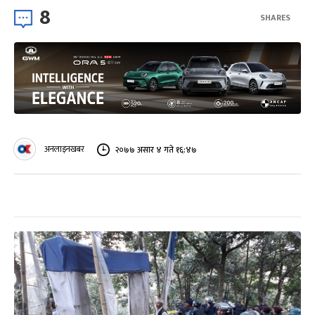
8
SHARES
अनलाइनखबर
२०७७ असार ४ गते १६:४७