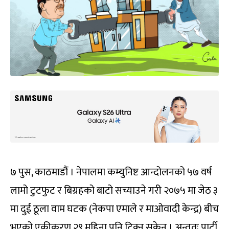
७ पुस, काठमाडौं । नेपालमा कम्युनिष्ट आन्दोलनको ५७ वर्ष
लामो टुटफुट र बिग्रहको बाटो सच्याउने गरी २०७५ मा जेठ ३
मा दुई ठूला वाम घटक (नेकपा एमाले र माओवादी केन्द्र) बीच
भएको एकीकरण २९ महिना पनि टिक्न सकेन । अन्ततः पार्टी