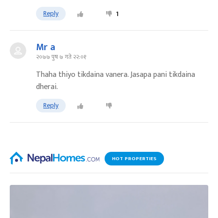
Reply
1
Mr a
२०७७ पुष ७ गते २२:०१
Thaha thiyo tikdaina vanera. Jasapa pani tikdaina
dherai.
Reply
HOT PROPERTIES