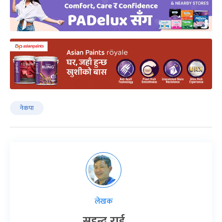
नेकपा
लेखक
सइन्द्र राई