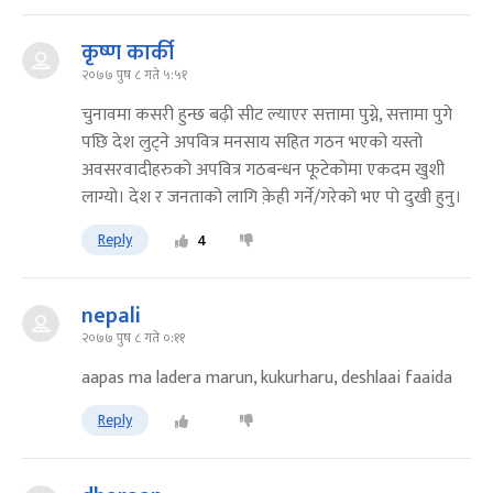
कृष्ण कार्की
२०७७ पुष ८ गते ५:५१
चुनावमा कसरी हुन्छ बढ़ी सीट ल्याएर सत्तामा पुग्ने, सत्तामा पुगे
पछि देश लुट्ने अपवित्र मनसाय सहित गठन भएको यस्तो
अवसरवादीहरुको अपवित्र गठबन्धन फूटेकोमा एकदम खुशी
लाग्यो। देश र जनताको लागि क़ेही गर्ने/गरेको भए पो दुखी हुनु।
Reply
4
nepali
२०७७ पुष ८ गते ०:११
aapas ma ladera marun, kukurharu, deshlaai faaida
Reply