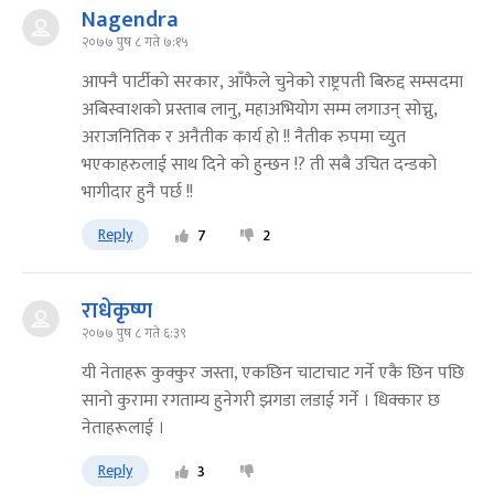
Nagendra
२०७७ पुष ८ गते ७:१५
आफ्नै पार्टीको सरकार, आँफैले चुनेको राष्ट्रपती बिरुद्द सम्सदमा
अबिस्वाशको प्रस्ताब लानु, महाअभियोग सम्म लगाउन् सोच्नु,
अराजनितिक र अनैतीक कार्य हो !! नैतीक रुपमा च्युत
भएकाहरुलाई साथ दिने को हुन्छन !? ती सबै उचित दन्डको
भागीदार हुनै पर्छ !!
Reply
7
2
राधेकृष्ण
२०७७ पुष ८ गते ६:३९
यी नेताहरू कुक्कुर जस्ता, एकछिन चाटाचाट गर्ने एकै छिन पछि
सानाे कुरामा रगताम्य हुनेगरी झगडा लडाई गर्ने । धिक्कार छ
नेताहरूलाई ।
Reply
3