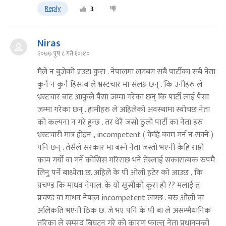
Reply
3
Niras
२०७७ पुष ८ गते १०:४०
मैले न बुजेको एउटा कुरा . नेपालमा लगबग सबै पार्टीका सबै नेता
कुनै न कुनै हिसाब ले भ्रस्टचार मा संलग्न छन् . कि उनीहरु ले
भ्रस्टचार बाट आफुले पैसा जम्मा गरेका छन् कि पार्टी लाई पैसा
जम्मा गरेका छन् . हामीहरु ले अहिलेको अवस्थामा स्वोचछ नेता
को कल्पना न गरे हुन्छ . तर धेरै जसों ठुलो पार्टी का नेता हरु
भ्रस्टचारी मात्र होइन , incompetent ( केहि काम गर्न न सक्ने )
पनि छन् . तेसैले सरकार मा बस्ने नेता जस्तो भएनी केहि राम्रो
काम गर्यो वा गर्ने कोसिस गरिराछ भने तेस्लाई सकारात्मक रुपमै
लिनु पर्ने बाध्येता छ. अहिले के पी ओली हटेर को आउछ , कि
प्रचण्ड कि माधव नेपाल. के यो खुसीको कूरा हो ?? मलाई त
प्रचण्ड वा माधव नेपाल incompetent लाग्छ . बरु ओली बा
अलिकति भएनी ठिक छ. जे भए पनि के पी बा ले असम्भैधानिक
तरिका ले सम्सद बिघटन गरे को कारण फाल्तु नेता प्रधानमन्त्री