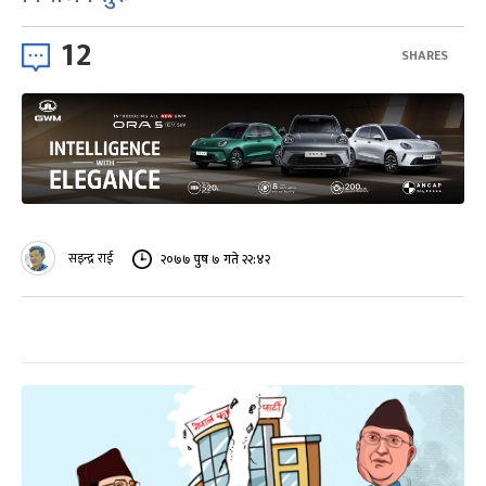
12
SHARES
सइन्द्र राई
२०७७ पुष ७ गते २२:४२