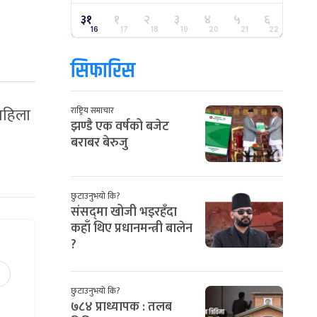
३१
१
२
३
४
५
६
16
17
18
19
20
21
22
सिफारिस
 महिला
राष्ट्रिय समाचार
झण्डै एक वर्षको बजेट
बराबर बेरुजु
छुटाउनुभयो कि?
संसद्‌मा खोजी भइरहँदा
कहाँ थिए प्रधानमन्त्री बालेन
?
छुटाउनुभयो कि?
७८४ प्राध्यापक : तलब