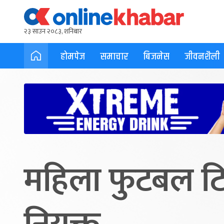
२३ साउन २०८३, शनिबार
होमपेज
समाचार
बिजनेस
जीवनशैली
महिला फुटबल टिम