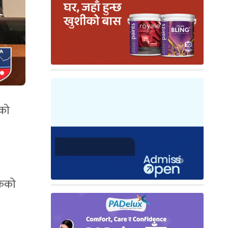
मको
षकको