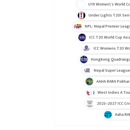
U19 Women\'s World C
Under Lights T20I Ser
NPL- Nepal Premier Leag
ICC T20 World Cup Asia
ICC Womens T20 Worl
Hongkong Quadrangul
Nepal Super League
AAHA RARA Pokhar
West Indies A Tou
2023–2027 ICC Cri
Aaha RA