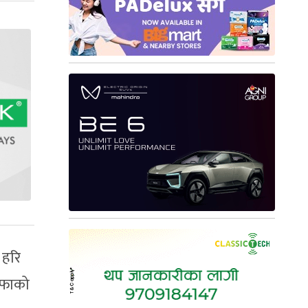
 हरि
्फाको