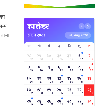
ीका
क्यालेन्डर
सम्म
ितामा
साउन २०८३
Jul
Aug 2026
/
आ
सो
मं
बु
बि
शु
श
२८
२९
३०
३१
३२
१
२
12
13
14
15
16
17
18
३
४
५
६
७
८
९
19
20
21
22
23
24
25
१०
११
१२
१३
१४
१५
१६
26
27
28
29
30
31
1
१७
१८
१९
२०
२१
२२
२३
2
3
4
5
6
7
8
२४
२५
२६
२७
२८
२९
३०
9
10
11
12
13
14
15