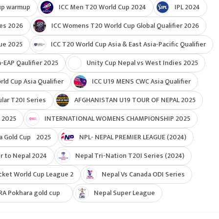
up warmup
ICC Men T20 World Cup 2024
IPL 2024
ies 2026
ICC Womens T20 World Cup Global Qualifier 2026
ue 2025
ICC T20 World Cup Asia & East Asia-Pacific Qualifier
-EAP Qaulifier 2025
Unity Cup Nepal vs West Indies 2025
d Cup Asia Qualifier
ICC U19 MENS CWC Asia Qualifier
ar T20I Series
AFGHANISTAN U19 TOUR OF NEPAL 2025
 2025
INTERNATIONAL WOMENS CHAMPIONSHIP 2025
a Gold Cup 2025
NPL- NEPAL PREMIER LEAGUE (2024)
r to Nepal 2024
Nepal Tri-Nation T20I Series (2024)
cket World Cup League 2
Nepal Vs Canada ODI Series
RA Pokhara gold cup
Nepal Super League