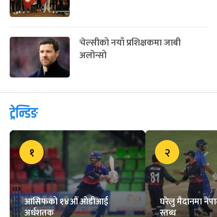
चेल्सीको नयाँ प्रशिक्षकमा जाबी
अलोन्सो
ट्रेन्डिङ
१
२
आसिफको १४औं ओडीआई
घरेलु मैदानमा नेप
अर्धशतक
स्तब्ध