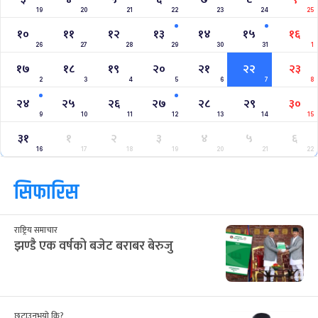
19
20
21
22
23
24
25
१०
११
१२
१३
१४
१५
१६
26
27
28
29
30
31
1
१७
१८
१९
२०
२१
२२
२३
2
3
4
5
6
7
8
२४
२५
२६
२७
२८
२९
३०
9
10
11
12
13
14
15
३१
१
२
३
४
५
६
16
17
18
19
20
21
22
सिफारिस
राष्ट्रिय समाचार
झण्डै एक वर्षको बजेट बराबर बेरुजु
छुटाउनुभयो कि?