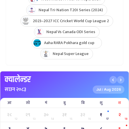
Nepal Tri-Nation T20I Series (2024)
2023–2027 ICC Cricket World Cup League 2
Nepal Vs Canada ODI Series
Aaha RARA Pokhara gold cup
Nepal Super League
क्यालेन्डर
साउन २०८३
Jul
Aug 2026
/
आ
सो
मं
बु
बि
शु
श
२८
२९
३०
३१
३२
१
२
12
13
14
15
16
17
18
३
४
५
६
७
८
९