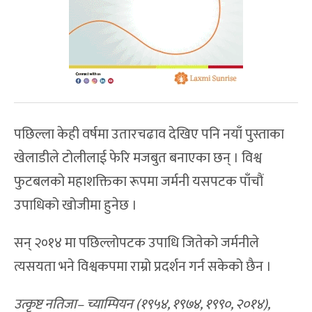
पछिल्ला केही वर्षमा उतारचढाव देखिए पनि नयाँ पुस्ताका
खेलाडीले टोलीलाई फेरि मजबुत बनाएका छन् । विश्व
फुटबलको महाशक्तिका रूपमा जर्मनी यसपटक पाँचौं
उपाधिको खोजीमा हुनेछ ।
सन् २०१४ मा पछिल्लोपटक उपाधि जितेको जर्मनीले
त्यसयता भने विश्वकपमा राम्रो प्रदर्शन गर्न सकेको छैन ।
उत्कृष्ट नतिजा– च्याम्पियन (१९५४, १९७४, १९९०, २०१४),