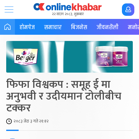
२२ साउन २०८३, शुक्रबार
होमपेज
समाचार
बिजनेस
जीवनशैली
मनोर
फिफा विश्वकप : समूह ई मा
अनुभवी र उदीयमान टोलीबीच
टक्कर
२०८३ जेठ ३ गते २१:१२