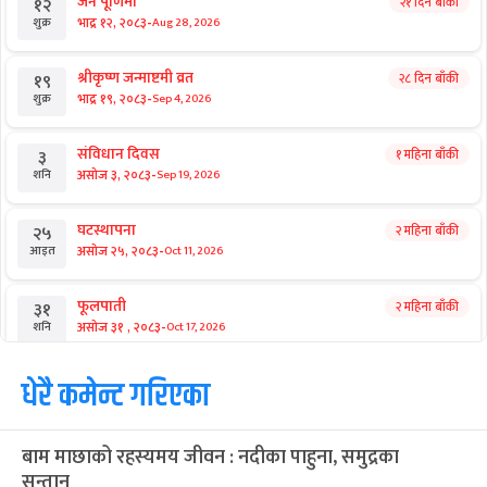
जनै पूर्णिमा
२१ दिन बाँकी
१२
-
भाद्र १२, २०८३
Aug 28, 2026
शुक्र
श्रीकृष्ण जन्माष्टमी व्रत
२८ दिन बाँकी
१९
-
भाद्र १९, २०८३
Sep 4, 2026
शुक्र
संविधान दिवस
१ महिना बाँकी
३
-
असोज ३, २०८३
Sep 19, 2026
शनि
घटस्थापना
२ महिना बाँकी
२५
-
असोज २५, २०८३
Oct 11, 2026
आइत
फूलपाती
२ महिना बाँकी
३१
-
असोज ३१ , २०८३
Oct 17, 2026
शनि
कार्तिक सङ्क्रान्ति
धेरै कमेन्ट गरिएका
२ महिना बाँकी
१
-
कार्तिक १, २०८३
Oct 18, 2026
आइत
बाम माछाको रहस्यमय जीवन : नदीका पाहुना, समुद्रका
महानवमी
२ महिना बाँकी
३
सन्तान
-
कार्तिक ३, २०८३
Oct 20, 2026
मंगल