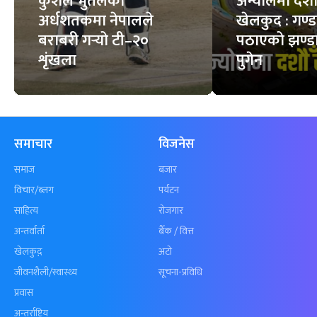
कुशल भुर्तेलको
अन्योलमा दशौँ र
अर्धशतकमा नेपालले
खेलकुद : गण्
बराबरी गर्‍यो टी–२०
पठाएको झण्डा
शृंखला
पुगेन
समाचार
विजनेस
समाज
बजार
विचार/ब्लग
पर्यटन
साहित्य
रोजगार
अन्तर्वार्ता
बैँक / वित्त
खेलकुद़़
अटो
जीवनशैली/स्वास्थ्य
सूचना-प्रविधि
प्रवास
अन्तर्राष्ट्रिय