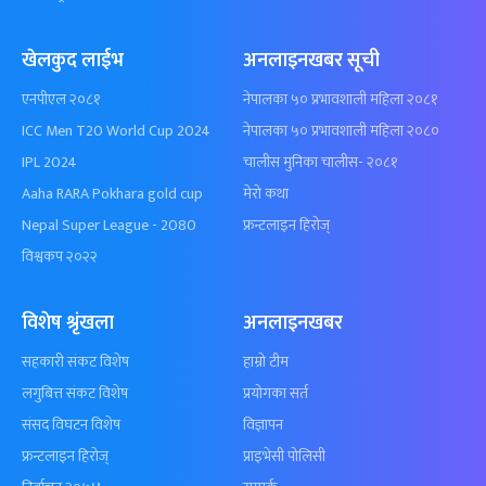
खेलकुद लाईभ
अनलाइनखबर सूची
एनपीएल २०८१
नेपालका ५० प्रभावशाली महिला २०८१
ICC Men T20 World Cup 2024
नेपालका ५० प्रभावशाली महिला २०८०
IPL 2024
चालीस मुनिका चालीस- २०८१
Aaha RARA Pokhara gold cup
मेरो कथा
Nepal Super League - 2080
फ्रन्टलाइन हिरोज्
विश्वकप २०२२
विशेष श्रृंखला
अनलाइनखबर
सहकारी संकट विशेष
हाम्रो टीम
लगुबित्त संकट विशेष
प्रयोगका सर्त
संसद विघटन विशेष
विज्ञापन
फ्रन्टलाइन हिरोज्
प्राइभेसी पोलिसी