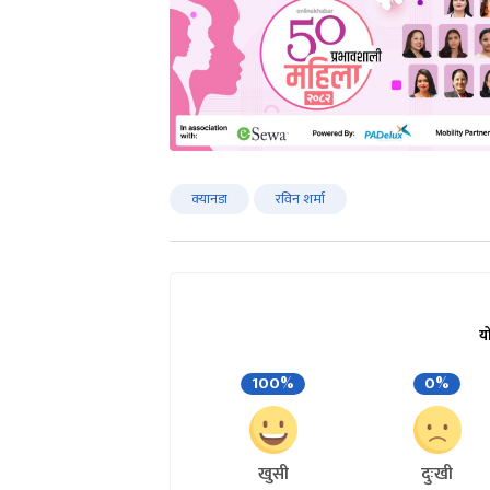
क्यानडा
रविन शर्मा
य
100%
0%
खुसी
दुःखी