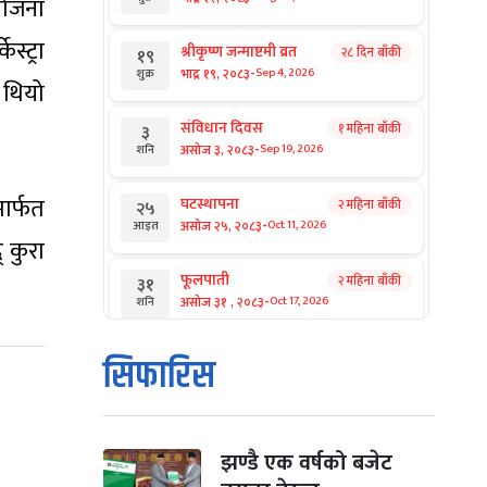
योजना
स्ट्रा
श्रीकृष्ण जन्माष्टमी व्रत
२८ दिन बाँकी
१९
-
भाद्र १९, २०८३
Sep 4, 2026
शुक्र
ो थियो
संविधान दिवस
१ महिना बाँकी
३
-
असोज ३, २०८३
Sep 19, 2026
शनि
मार्फत
घटस्थापना
२ महिना बाँकी
२५
-
असोज २५, २०८३
Oct 11, 2026
आइत
् कुरा
फूलपाती
२ महिना बाँकी
३१
-
असोज ३१ , २०८३
Oct 17, 2026
शनि
कार्तिक सङ्क्रान्ति
२ महिना बाँकी
१
सिफारिस
-
कार्तिक १, २०८३
Oct 18, 2026
आइत
महानवमी
२ महिना बाँकी
३
-
कार्तिक ३, २०८३
Oct 20, 2026
मंगल
झण्डै एक वर्षको बजेट