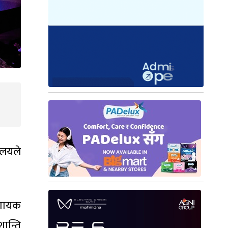
ालयले
 गायक
ान्ति