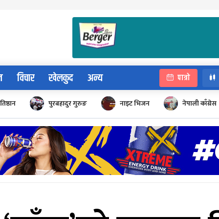
न
विचार
खेलकुद
अन्य
पात्रो
रतिष्ठान
पुरबहादुर गुरुङ
नाइट भिजन
नेपाली काँग्रेस