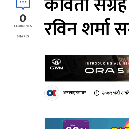
कविता संग्र
0
रविन शर्मा स
COMMENTS
SHARES
अनलाइनखबर
२०७९ भदौ ८ गत