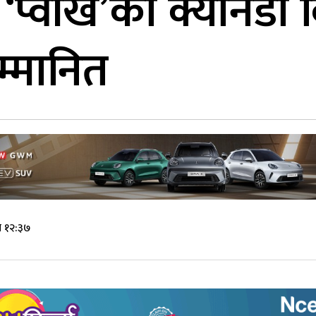
ह ‘प्वाँख’को क्यानड
म्मानित
े १२:३७