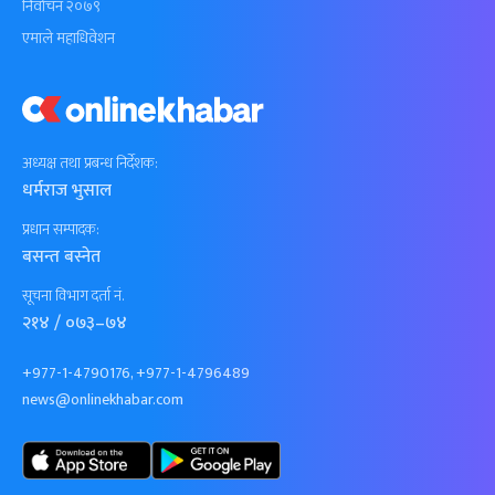
निर्वाचन २०७९
एमाले महाधिवेशन
अध्यक्ष तथा प्रबन्ध निर्देशक:
धर्मराज भुसाल
प्रधान सम्पादक:
बसन्त बस्नेत
सूचना विभाग दर्ता नं.
२१४ / ०७३–७४
+977-1-4790176, +977-1-4796489
news@onlinekhabar.com