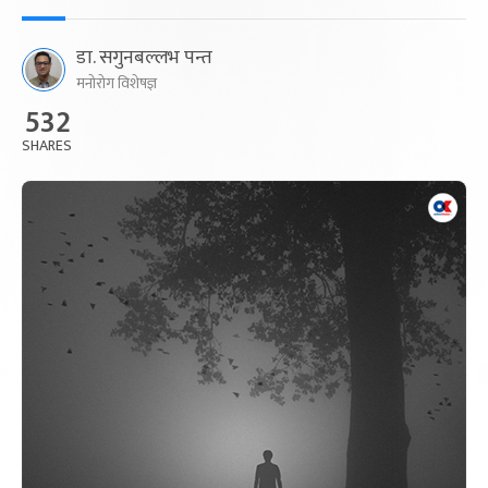
डा. सगुनबल्लभ पन्त
मनोरोग विशेषज्ञ
532
SHARES