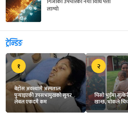
गिजाको उपचारको नयाँ विधि पत्ता
लाग्यो
ट्रेन्डिङ
१
२
बेहोस अवस्थामै अस्पताल
पुर्‍याइएकी उपसभामुखको सुगर
चिसो भुइँमा सुत्
लेबल एकदमै कम
खान्छ, भोकले चिच्