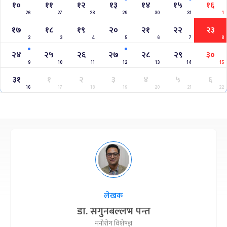
१०
११
१२
१३
१४
१५
१६
26
27
28
29
30
31
1
१७
१८
१९
२०
२१
२२
२३
2
3
4
5
6
7
8
२४
२५
२६
२७
२८
२९
३०
9
10
11
12
13
14
15
३१
१
२
३
४
५
६
16
17
18
19
20
21
22
लेखक
डा. सगुनबल्लभ पन्त
मनोरोग विशेषज्ञ