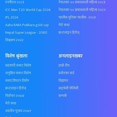
एनपीएल २०८१
नेपालका ५० प्रभावशाली महिला २०८१
ICC Men T20 World Cup 2024
नेपालका ५० प्रभावशाली महिला २०८०
IPL 2024
चालीस मुनिका चालीस- २०८१
Aaha RARA Pokhara gold cup
मेरो कथा
Nepal Super League - 2080
फ्रन्टलाइन हिरोज्
विश्वकप २०२२
विशेष श्रृंखला
अनलाइनखबर
सहकारी संकट विशेष
हाम्रो टीम
लगुबित्त संकट विशेष
प्रयोगका सर्त
संसद विघटन विशेष
विज्ञापन
फ्रन्टलाइन हिरोज्
प्राइभेसी पोलिसी
निर्वाचन २०७४
सम्पर्क
मेरो कथा
स्थानीय चुनाव २०७९