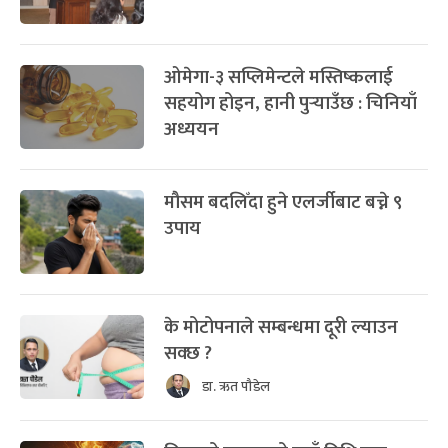
ओमेगा-३ सप्लिमेन्टले मस्तिष्कलाई
सहयोग होइन, हानी पुर्‍याउँछ : चिनियाँ
अध्ययन
मौसम बदलिँदा हुने एलर्जीबाट बच्ने ९
उपाय
के मोटोपनाले सम्बन्धमा दूरी ल्याउन
सक्छ ?
डा. ऋत पौडेल