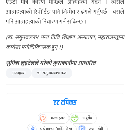
एउटा मात्र कारण मान्छेले आत्महत्या गर्दैन । त्यसैले
आत्महत्याको रिपोर्टिङ पनि जिम्मेवार ढंगले गर्नुपर्छ । यसले
पनि आत्महत्याको निवारण गर्न सकिन्छ ।
(
डा. सगुनबल्लभ पन्त त्रिवि शिक्षण अस्पताल,
महाराजगञ्जमा
कार्यरत मनोचिकित्सक हुन् ।)
सुमित्रा लुइटेलले गरेको कुराकानीमा आधारित
आत्महत्या
डा. सगुनबल्लभ पन्त
हट टपिक्स
अल्जाइमर
आयुर्वेद
इन्डोक्राइन (हर्मोन रोग)
एचआईभी