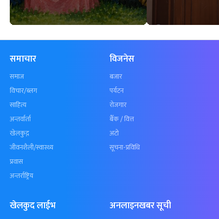
समाचार
विजनेस
समाज
बजार
विचार/ब्लग
पर्यटन
साहित्य
रोजगार
अन्तर्वार्ता
बैँक / वित्त
खेलकुद़़
अटो
जीवनशैली/स्वास्थ्य
सूचना-प्रविधि
प्रवास
अन्तर्राष्ट्रिय
खेलकुद लाईभ
अनलाइनखबर सूची