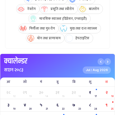
नेत्ररोग
प्रसूति तथा स्त्रीरोग
बालरोग
मानसिक स्वास्थ्य (डिप्रेसन, एन्जाइटी)
मिर्गौला तथा मुत्र रोग
मुख तथा दन्त स्वास्थ्य
योग तथा प्राणायाम
हेपटाइटिस
क्यालेन्डर
साउन २०८३
Jul
Aug 2026
/
आ
सो
मं
बु
बि
शु
श
२८
२९
३०
३१
३२
१
२
12
13
14
15
16
17
18
३
४
५
६
७
८
९
19
20
21
22
23
24
25