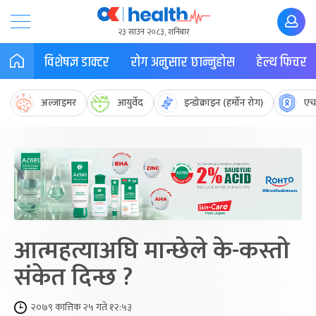
२३ साउन २०८३, शनिबार
विशेषज्ञ डाक्टर
रोग अनुसार छान्नुहोस
हेल्थ फिचर
अल्जाइमर
आयुर्वेद
इन्डोक्राइन (हर्मोन रोग)
एच
आत्महत्याअघि मान्छेले के-कस्तो
संकेत दिन्छ ?
२०७९ कात्तिक २५ गते १२:५३