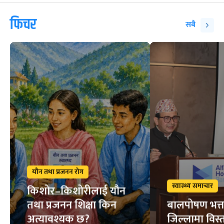
फिचर
सबै
यौन तथा प्रजनन रोग
स्वास्थ्य समाचार
किशोर–किशोरीलाई यौन
तथा प्रजनन शिक्षा किन
बालपोषण भत्त
अत्यावश्यक छ?
जिल्लामा विस्त