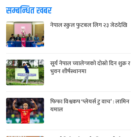
-
चैत्र ७, २०८३
Mar 21, 2027
आइत
सम्बन्धित खबर
फागुपूर्णिमा
७ महिना बाँकी
८
नेपाल स्कुल फुटबल लिग २३ जेठदेखि
-
चैत्र ८, २०८३
Mar 22, 2027
सोम
सूर्य नेपाल च्यालेन्जको दोस्रो दिन शुक्र र
भुवन शीर्षस्थानमा
फिफा विश्वकप ‘प्लेयर्स टु वाच’ : लामिन
यमाल