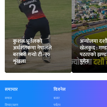
कुशल भुर्तेलको
अन्योलमा दशौँ र
अर्धशतकमा नेपालले
खेलकुद : गण्
बराबरी गर्‍यो टी–२०
पठाएको झण्डा
शृंखला
पुगेन
समाचार
विजनेस
समाज
बजार
विचार/ब्लग
पर्यटन