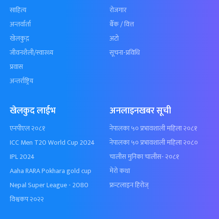
साहित्य
रोजगार
अन्तर्वार्ता
बैँक / वित्त
खेलकुद़़
अटो
जीवनशैली/स्वास्थ्य
सूचना-प्रविधि
प्रवास
अन्तर्राष्ट्रिय
खेलकुद लाईभ
अनलाइनखबर सूची
एनपीएल २०८१
नेपालका ५० प्रभावशाली महिला २०८१
ICC Men T20 World Cup 2024
नेपालका ५० प्रभावशाली महिला २०८०
IPL 2024
चालीस मुनिका चालीस- २०८१
Aaha RARA Pokhara gold cup
मेरो कथा
Nepal Super League - 2080
फ्रन्टलाइन हिरोज्
विश्वकप २०२२