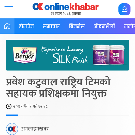
२२ साउन २०८३, शुक्रबार
होमपेज
समाचार
बिजनेस
जीवनशैली
मनोर
प्रवेश कटुवाल राष्ट्रिय टिमको
सहायक प्रशिक्षकमा नियुक्त
२०७९ चैत १ गते १२:१८
अनलाइनखबर