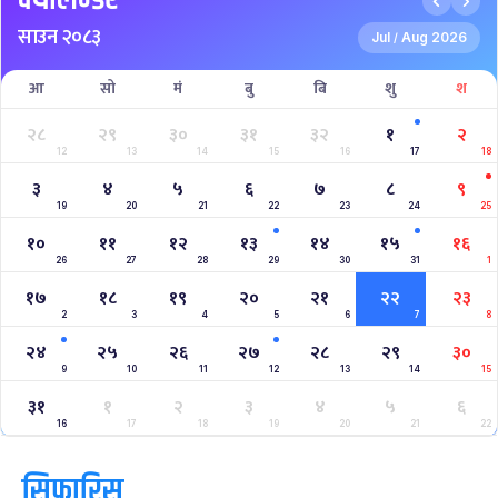
साउन २०८३
Jul
Aug 2026
/
आ
सो
मं
बु
बि
शु
श
२८
२९
३०
३१
३२
१
२
12
13
14
15
16
17
18
३
४
५
६
७
८
९
19
20
21
22
23
24
25
१०
११
१२
१३
१४
१५
१६
26
27
28
29
30
31
1
१७
१८
१९
२०
२१
२२
२३
2
3
4
5
6
7
8
२४
२५
२६
२७
२८
२९
३०
9
10
11
12
13
14
15
३१
१
२
३
४
५
६
16
17
18
19
20
21
22
सिफारिस