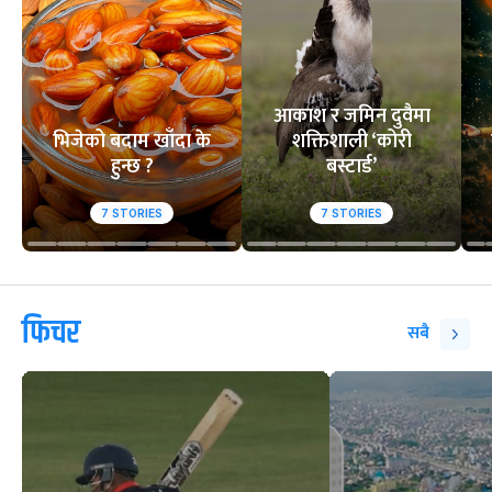
आकाश र जमिन दुवैमा
भिजेको बदाम खाँदा के
शक्तिशाली ‘कोरी
हुन्छ ?
बस्टार्ड’
7
STORIES
7
STORIES
फिचर
सबै