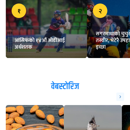
१
२
सगरमाथाको चुचुरो
आसिफको १४औं ओडीआई
तस्वीर, भेटेरै उपहा
अर्धशतक
इच्छा
वेबस्टोरिज