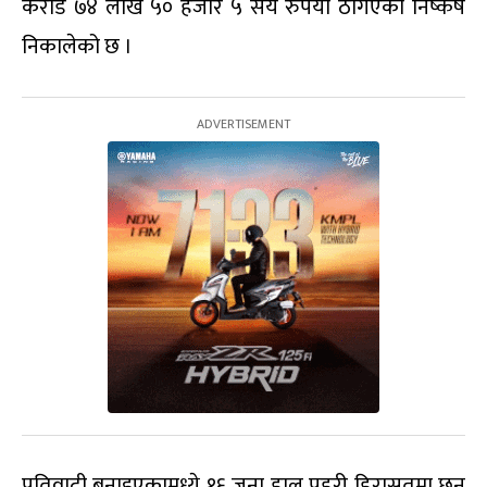
करोड ७४ लाख ५० हजार ५ सय रुपैयाँ ठगिएको निष्कर्ष
निकालेको छ ।
प्रतिवादी बनाइएकामध्ये १६ जना हाल प्रहरी हिरासतमा छन्