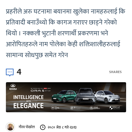
प्रहरीले अरु घटनामा बयानमा खुलेका नामहरुलाई कि
प्रतिवादी बनाउँथ्यो कि कागज गराएर छाड्ने गरेको
थियो । नक्कली भुटानी शरणार्थी प्रकरणमा भने
आरोपितहरुले नाम पोलेका केही शक्तिशालीहरुलाई
सामान्य सोधपुछ समेत गरेन
4
SHARES
गौरव पोखरेल
२०८० जेठ ८ गते २३:१३