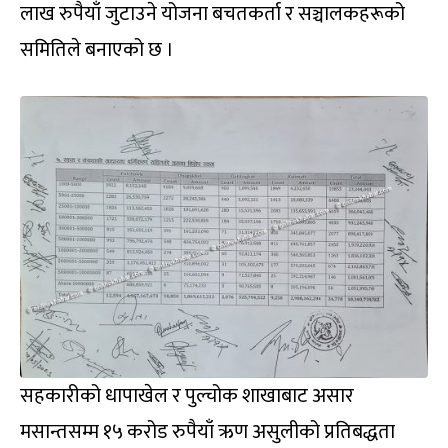
लाख रुपैयाँ जुटाउने योजना बचतकर्ता र सञ्चालकहरूको
समितिले बनाएको छ ।
सहकारीको धापाखेल र पुल्चोक शाखाबाट असार
मसान्तसम्म १५ करोड रुपैयाँ ऋण असुलीको प्रतिबद्धता