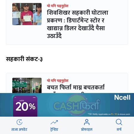
यो पनि पढ्नुहोस
शिवशिखर सहकारी घोटाला
प्रकरण : डिपार्टमेन्ट स्टोर र
खाद्यान्न डिलर देखाउँदै पैसा
उठाउँदै
सहकारी संकट-३
यो पनि पढ्नुहोस
बचत फिर्ता माग्न बचतकर्ता
धाउँछन्, सहकारी भन्छ :
पसलबाट पाँच हजारका सामान
लैजानू
ताजा अपडेट
ट्रेन्डिङ
प्रोफाइल
सर्च