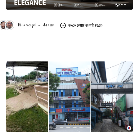
विजय पराजुली, जनार्दन बराल
२०८० असार २२ गते १९:३०