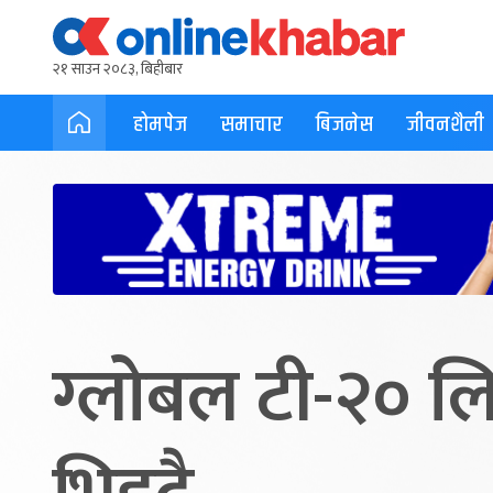
२१ साउन २०८३, बिहीबार
होमपेज
समाचार
बिजनेस
जीवनशैली
ग्लोबल टी-२० लिग