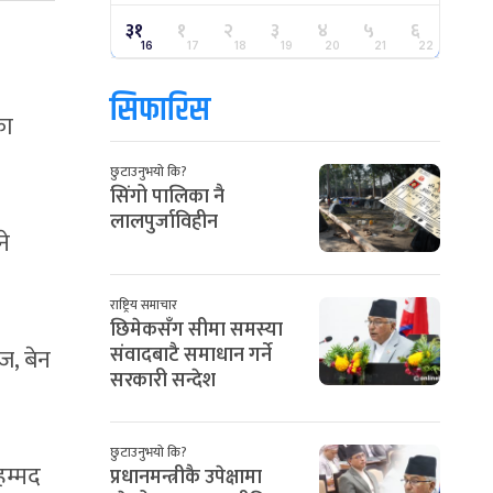
३१
१
२
३
४
५
६
16
17
18
19
20
21
22
सिफारिस
का
छुटाउनुभयो कि?
सिंगो पालिका नै
लालपुर्जाविहीन
ने
राष्ट्रिय समाचार
छिमेकसँग सीमा समस्या
संवादबाटै समाधान गर्ने
्ज, बेन
सरकारी सन्देश
छुटाउनुभयो कि?
ुहम्मद
प्रधानमन्त्रीकै उपेक्षामा