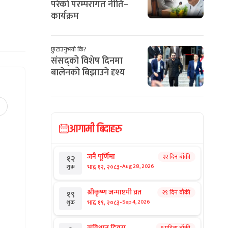
परेको परम्परागत नीति–
कार्यक्रम
छुटाउनुभयो कि?
संसद्को विशेष दिनमा
बालेनको बिझाउने दृश्य
आगामी बिदाहरु
जनै पूर्णिमा
२२ दिन बाँकी
१२
-
भाद्र १२, २०८३
Aug 28, 2026
शुक्र
श्रीकृष्ण जन्माष्टमी व्रत
२९ दिन बाँकी
१९
-
भाद्र १९, २०८३
Sep 4, 2026
शुक्र
संविधान दिवस