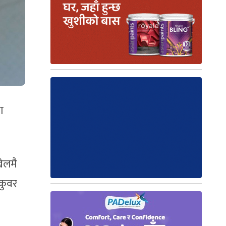
ा
खेलमै
नकुवर