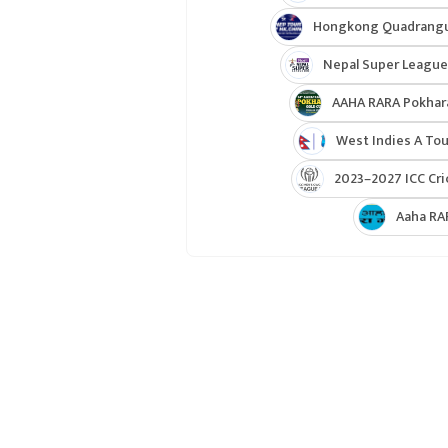
Hongkong Quadrangul
Nepal Super League
AAHA RARA Pokhar
West Indies A Tou
2023–2027 ICC Cri
Aaha RA