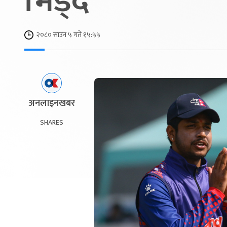
भिड्दै
२०८० साउन ५ गते १५:५५
अनलाइनखबर
SHARES