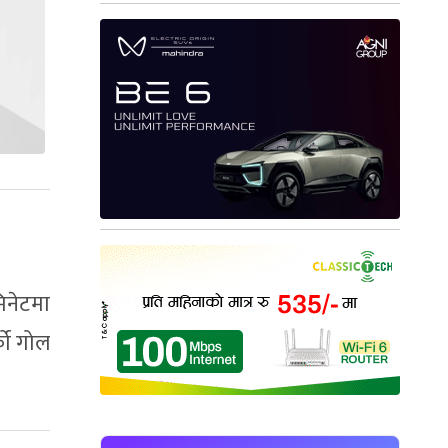
िनेटमा
को गोल