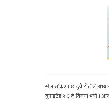
खेल सकिएपछि दुवै टोलीले अभ्यास
युनाइटेड ५-३ ले विजयी भयो । आर्