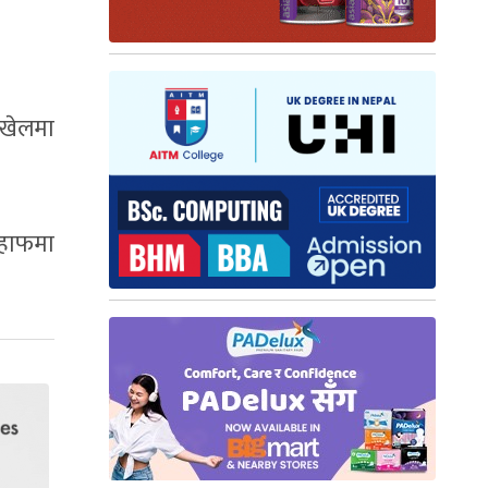
 खेलमा
ो हाफमा