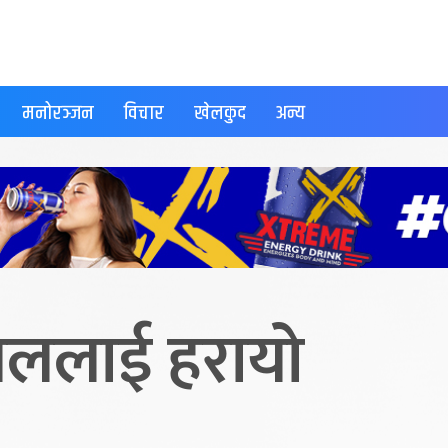
मनोरञ्जन
विचार
खेलकुद
अन्य
सनललाई हरायो