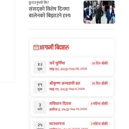
छुटाउनुभयो कि?
संसद्को विशेष दिनमा
बालेनको बिझाउने दृश्य
आगामी बिदाहरु
जनै पूर्णिमा
२२ दिन बाँकी
१२
-
भाद्र १२, २०८३
Aug 28, 2026
शुक्र
श्रीकृष्ण जन्माष्टमी व्रत
२९ दिन बाँकी
१९
-
भाद्र १९, २०८३
Sep 4, 2026
शुक्र
संविधान दिवस
१ महिना बाँकी
३
-
असोज ३, २०८३
Sep 19, 2026
शनि
घटस्थापना
२ महिना बाँकी
२५