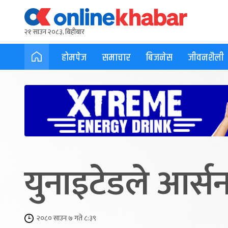
२१ साउन २०८३, बिहीबार
होमपेज
समाचार
बिजनेस
जीवनशैली
युनाइटेडले आर्
२०८० साउन ७ गते ८:३९