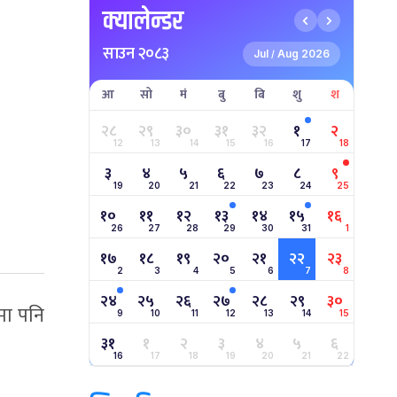
क्यालेन्डर
साउन २०८३
Jul
Aug 2026
/
आ
सो
मं
बु
बि
शु
श
२८
२९
३०
३१
३२
१
२
12
13
14
15
16
17
18
३
४
५
६
७
८
९
19
20
21
22
23
24
25
१०
११
१२
१३
१४
१५
१६
26
27
28
29
30
31
1
१७
१८
१९
२०
२१
२२
२३
2
3
4
5
6
7
8
२४
२५
२६
२७
२८
२९
३०
मा पनि
9
10
11
12
13
14
15
३१
१
२
३
४
५
६
16
17
18
19
20
21
22