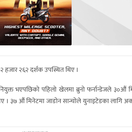
ी ८२ हजार २६२ दर्शक उपस्थित थिए ।
युक्त भएपछिको पहिलो खेलमा ब्रुनो फर्नान्डेजले ३०औं म
लाए । ३७ औं मिनेटमा जाडोन सान्चोले युनाइटेडका लागि अर्