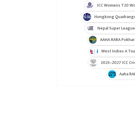
ICC Womens T20 Worl
Hongkong Quadrangul
Nepal Super League
AAHA RARA Pokhar
West Indies A Tou
2023–2027 ICC Cri
Aaha RA