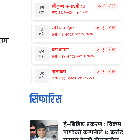
श्रीकृष्ण जन्माष्टमी व्रत
२९ दिन बाँकी
१९
-
भाद्र १९, २०८३
Sep 4, 2026
शुक्र
संविधान दिवस
१ महिना बाँकी
३
-
असोज ३, २०८३
Sep 19, 2026
शनि
डलमा
घटस्थापना
२ महिना बाँकी
२५
-
असोज २५, २०८३
Oct 11, 2026
आइत
फूलपाती
२ महिना बाँकी
३१
-
असोज ३१ , २०८३
Oct 17, 2026
शनि
कार्तिक सङ्क्रान्ति
२ महिना बाँकी
१
सिफारिस
-
कार्तिक १, २०८३
Oct 18, 2026
आइत
महानवमी
२ महिना बाँकी
३
-
कार्तिक ३, २०८३
Oct 20, 2026
मंगल
ई–बिडिङ प्रकरण : विक्रम
पाण्डेको कम्पनीले ७ करोड
विजयादशमी
२ महिना बाँकी
४