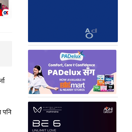
ना
ा पनि