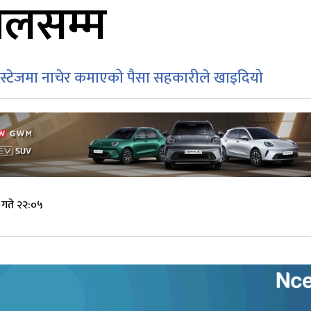
सालसम्म
र स्टेजमा नाचेर कमाएको पैसा सहकारीले खाइदियो
गते २२:०५