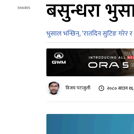
बसुन्धरा भु
SHARES
भुसाल भन्छिन्, ‘रातदिन सुटिङ गरेर 
विजय पराजुली
२०८० साउन १६ 