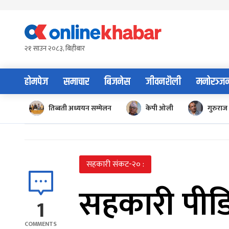
Skip
to
content
२१ साउन २०८३, बिहीबार
होमपेज
समाचार
बिजनेस
जीवनशैली
मनोरञ्ज
तिब्बती अध्ययन सम्मेलन
केपी ओली
गुरुराज 
सहकारी संकट-२० :
सहकारी पीड
1
COMMENTS