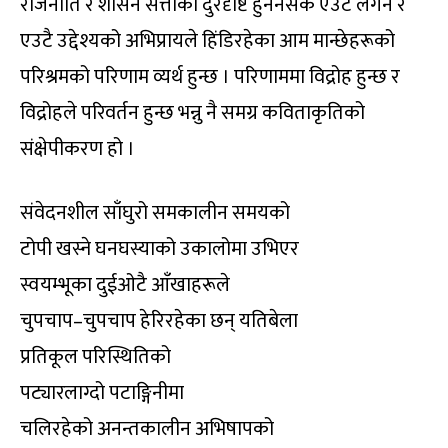
राजनीति र शासन सत्ताको दुरदृष्टि हुननसके एउटै लगन र
एउटै उद्देश्यको अभिप्रायले हिंडिरहेका आम मान्छेहरूको
परिश्रमको परिणाम व्यर्थ हुन्छ । परिणाममा विद्रोह हुन्छ र
विद्रोहले परिवर्तन हुन्छ भन्नु नै समग्र कविताकृतिको
संक्षेपीकरण हो ।
संवेदनशील साँघुरो समकालीन समयको
टोपी खस्ने घनघस्याको उकालोमा उभिएर
स्वयम्भूका दुईओटै आँखाहरूले
चुपचाप–चुपचाप हेरिरहेका छन् यतिबेला
प्रतिकूल परिस्थितिको
पट्यारलाग्दो पटाङ्गिनीमा
चलिरहेको अनन्तकालीन अभिषापको