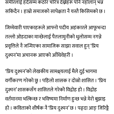
समीरलाई हदैसम्म कठोर चरित्र देख्नेहरू पनि नहोलान् भन्न
सकिंदैन । हाम्रो समाजको सापेक्षता नै यस्तै किसिमको छ ।
जिम्मेवारी पाएकाहरूले आफ्नो पदीय अहंकारले आफूभन्दा
तल्लो ओहदाका मान्छेलाई पैतलामुनीको धुलोसम्म नगन्ने
प्रवृत्तिले नै जन्मिएका सामाजिक साझा सवाल हुन् ‘प्रिय
दुश्मन’मा अचानक आएको आँधिवेहरी ।
‘प्रिय दुश्मन’को लेखकीय सामथ्र्यलाई मैले दुई भागमा
वर्गीकरण गरेको छु । पहिलो शासक र दोस्रो शासित । ‘प्रिय
दुश्मन’ शासकसँग शासितले गरेकोे विद्रोह हो । विद्रोह
वर्तमानमा भत्किन्छ र भविष्यमा निर्माण हुन्छ भन्ने मेरो बुझाइ
हो । कविताको शीर्षक नै ‘प्रिय दुश्मन’ छ । पढ्दा आङ् जिरिङ्गै