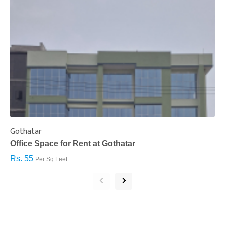
Gothatar
S
Office Space for Rent at Gothatar
H
Rs. 55
R
Per Sq.Feet
‹
›