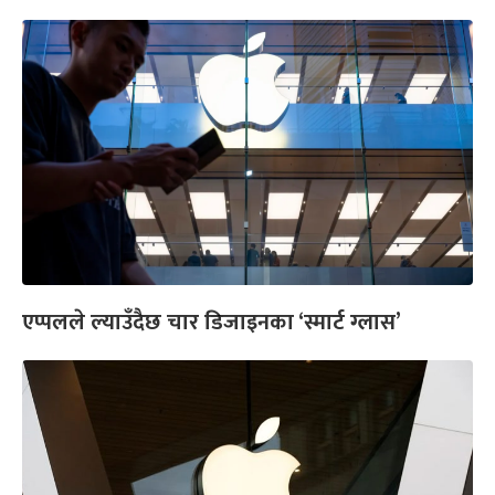
एप्पलले ल्याउँदैछ चार डिजाइनका ‘स्मार्ट ग्लास’