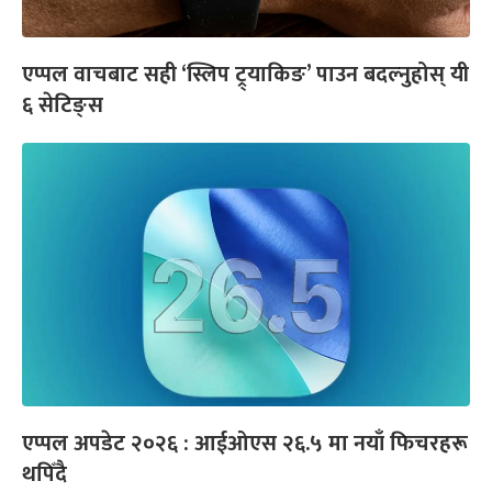
एप्पल वाचबाट सही ‘स्लिप ट्र्याकिङ’ पाउन बदल्नुहोस् यी
६ सेटिङ्स
एप्पल अपडेट २०२६ : आईओएस २६.५ मा नयाँ फिचरहरू
थपिँदै