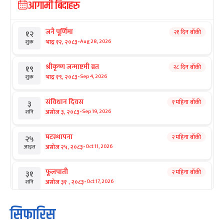
आगामी बिदाहरु
जनै पूर्णिमा
२१ दिन बाँकी
१२
-
भाद्र १२, २०८३
Aug 28, 2026
शुक्र
श्रीकृष्ण जन्माष्टमी व्रत
२८ दिन बाँकी
१९
-
भाद्र १९, २०८३
Sep 4, 2026
शुक्र
संविधान दिवस
१ महिना बाँकी
३
-
असोज ३, २०८३
Sep 19, 2026
शनि
घटस्थापना
२ महिना बाँकी
२५
-
असोज २५, २०८३
Oct 11, 2026
आइत
फूलपाती
२ महिना बाँकी
३१
-
असोज ३१ , २०८३
Oct 17, 2026
शनि
कार्तिक सङ्क्रान्ति
२ महिना बाँकी
१
सिफारिस
-
कार्तिक १, २०८३
Oct 18, 2026
आइत