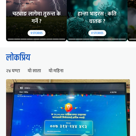
चट्याङ लागेमा तुरुन्त के
हान्ता भाइरस : कति
गर्ने ?
घातक ?
9
STORIES
8
STORIES
लोकप्रिय
२४ घण्टा
यो साता
यो महिना