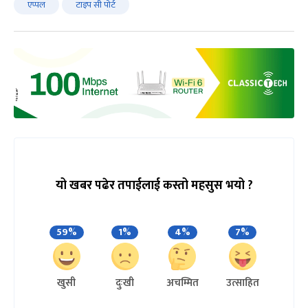
एप्पल
टाइप सी पोर्ट
यो खबर पढेर तपाईलाई कस्तो महसुस भयो ?
59%
1%
4%
7%
खुसी
दुःखी
अचम्मित
उत्साहित