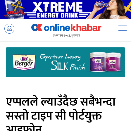
Skip
to
२२ साउन २०८३, शुक्रबार
content
एप्पलले ल्याउँदैछ सबैभन्दा
सस्तो टाइप सी पोर्टयुक्त
आइफोन