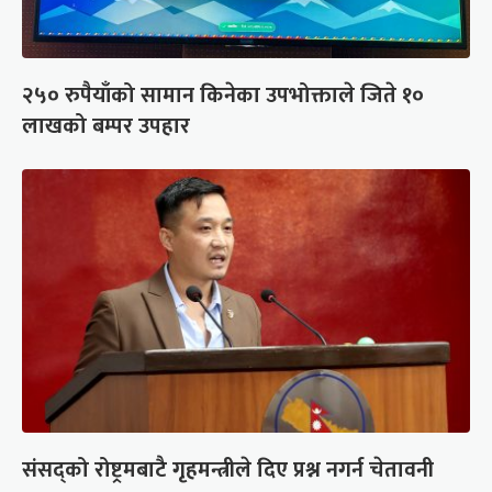
२५० रुपैयाँको सामान किनेका उपभोक्ताले जिते १०
लाखको बम्पर उपहार
संसद्को रोष्ट्रमबाटै गृहमन्त्रीले दिए प्रश्न नगर्न चेतावनी