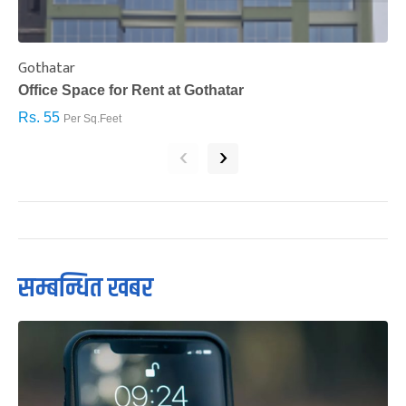
Gothatar
S
Office Space for Rent at Gothatar
H
Rs. 55
R
Per Sq.Feet
‹
›
सम्बन्धित खबर