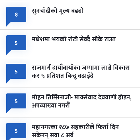
सुनचाँदीको मूल्य बढ्यो
८
मधेशमा भयको रोटी सेक्दै सीके राउत
५
राजमार्ग दायाँबायाँका जग्गामा लाग्ने विकास
५
कर ५ प्रतिशत बिन्दु बढाइँदै
मोहन तिम्सिनाजी- मार्क्सवाद देववाणी होइन,
५
अपव्याख्या नगरौं
महानगरका १८७ सहकारीले फिर्ता दिन
५
सकेनन् सवा ८ अर्ब