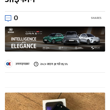
0
SHARES
अनलाइनखबर
२०८० साउन ३१ गते १६:५५