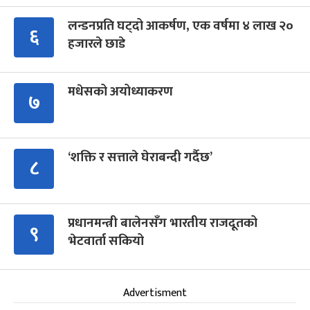
लन्डनप्रति घट्दो आकर्षण, एक वर्षमा ४ लाख २०
६
हजारले छाडे
मधेसको अयोध्याकरण
७
‘शक्ति र सत्ताले घेराबन्दी गर्दैछ’
८
प्रधानमन्त्री बालेनसँग भारतीय राजदूतको
९
भेटवार्ता सकियो
Advertisment