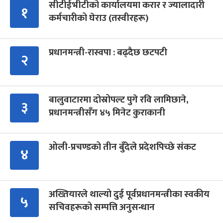
सीटीईभीटीको कार्यालयमा करार र ज्यालादारी
१
कर्मचारीको घेराउ (तस्वीरहरू)
प्रधानमन्त्री-रास्वपा : बढ्दैछ छटपटी
२
बालुवाटारमा दोस्रोपल्ट पुगे रवि लामिछाने,
३
प्रधानमन्त्रीसँग ४५ मिनेट कुराकानी
ओली-प्रचण्डको तीन बुँदेले प्रदेशपिच्छे संकट
४
अख्तियारले थाल्यो दुई पूर्वप्रधानमन्त्रीका स्वकीय
५
सचिवहरूको सम्पत्ति अनुसन्धान