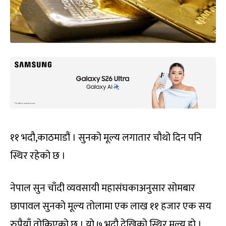
११ भदौ,काठमाडौं । सुनको मूल्य लगातार चौथो दिन पनि
स्थिर रहेको छ ।
नेपाल सुन चाँदी व्यवसायी महासंघकाअनुसार सोमबार
छापावल सुनको मूल्य तोलामा एक लाख ११ हजार एक सय
रुपैयाँ तोकिएको छ । यो ७ भदौ देखिको स्थिर मूल्य हो ।