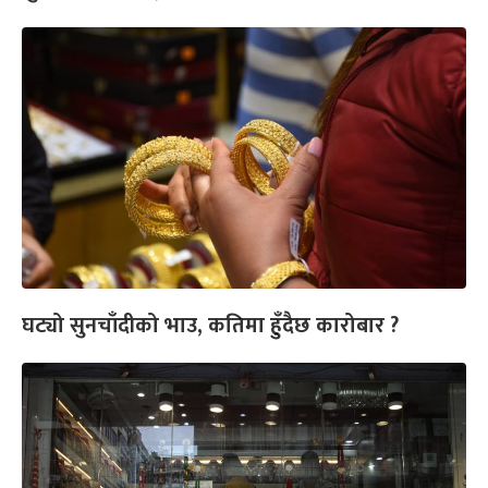
घट्यो सुनचाँदीको भाउ, कतिमा हुँदैछ कारोबार ?