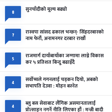
सुनचाँदीको मूल्य बढ्यो
फागुपूर्णिमा
७ महिना बाँकी
८
८
-
चैत्र ८, २०८३
Mar 22, 2027
सोम
रास्वपा सांसद ढकाल भन्छन्- सिंहदरबारको
७
नाम फेरौं, अनामनगर दरबार राखौं
राजमार्ग दायाँबायाँका जग्गामा लाग्ने विकास
५
कर ५ प्रतिशत बिन्दु बढाइँदै
सर्वोच्चले गगनलाई चड्कन दियो, अबको
४
सभापति देउवा : मोहन बस्नेत
ब्लु बस सेवाबाट लैंगिक असमानतालाई
४
प्रोत्साहन नगर्ने नीति लिएका हौं : मन्त्री बादी