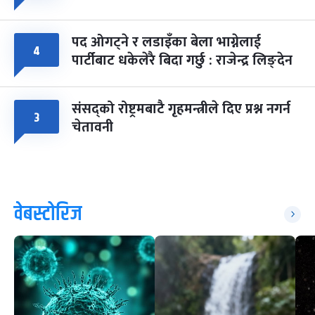
पद ओगट्ने र लडाइँका बेला भाग्नेलाई
४
पार्टीबाट धकेलेरै बिदा गर्छु : राजेन्द्र लिङ्देन
संसद्को रोष्ट्रमबाटै गृहमन्त्रीले दिए प्रश्न नगर्न
३
चेतावनी
वेबस्टोरिज