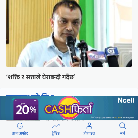
‘शक्ति र सत्ताले घेराबन्दी गर्दैछ’
छुटाउनुभयो कि ?
मन्त्री हुँदा भ्रष्टाचार, बुढ्यौली लागेकाले
सजायबाट उन्मुक्ति
ताजा अपडेट
ट्रेन्डिङ
प्रोफाइल
सर्च