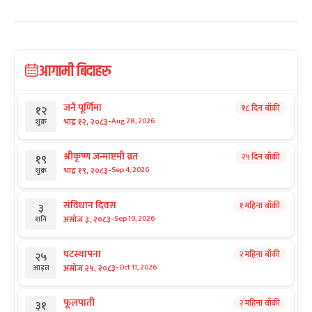
आगामी बिदाहरु
जनै पूर्णिमा
१८ दिन बाँकी
१२
-
भाद्र १२, २०८३
Aug 28, 2026
शुक्र
श्रीकृष्ण जन्माष्टमी व्रत
२५ दिन बाँकी
१९
-
भाद्र १९, २०८३
Sep 4, 2026
शुक्र
संविधान दिवस
१ महिना बाँकी
३
-
असोज ३, २०८३
Sep 19, 2026
शनि
घटस्थापना
२ महिना बाँकी
२५
-
असोज २५, २०८३
Oct 11, 2026
आइत
फूलपाती
२ महिना बाँकी
३१