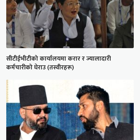
सीटीईभीटीको कार्यालयमा करार र ज्यालादारी
कर्मचारीको घेराउ (तस्वीरहरू)