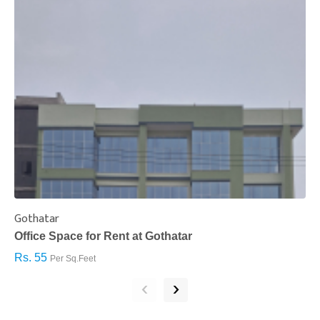
Gothatar
S
Office Space for Rent at Gothatar
H
Rs. 55
R
Per Sq.Feet
‹
›