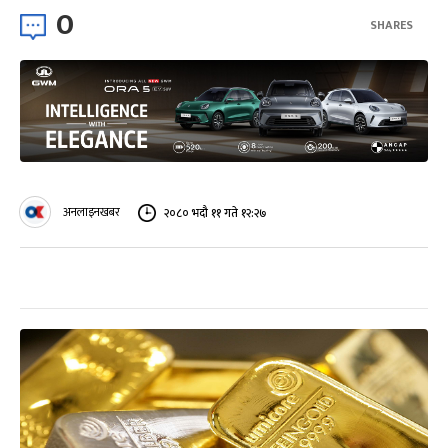
0
SHARES
अनलाइनखबर
२०८० भदौ ११ गते १२:२७