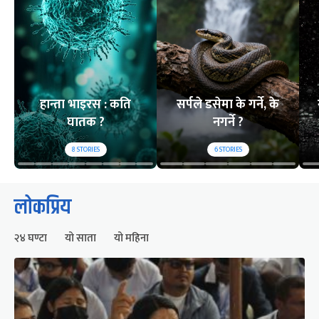
हान्ता भाइरस : कति
सर्पले डसेमा के गर्ने, के
घातक ?
नगर्ने ?
8
STORIES
6
STORIES
लोकप्रिय
२४ घण्टा
यो साता
यो महिना