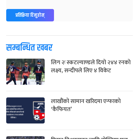
ग्याल्पो ल्होसार
७ महिना बाँकी
२५
प्रतिक्रिया दिनुहोस्
-
फाल्गुन २५, २०८३
Mar 9, 2027
मंगल
पूर्णिमा व्रत
७ महिना बाँकी
७
-
चैत्र ७, २०८३
Mar 21, 2027
आइत
सम्बन्धित खबर
फागुपूर्णिमा
७ महिना बाँकी
८
लिग २ः स्कटल्याण्डले दियो २४४ रनको
-
चैत्र ८, २०८३
Mar 22, 2027
सोम
लक्ष्य, सन्दीपले लिए ४ विकेट
लाखौंको सामान खरिदमा एन्फाको
‘कैफियत’