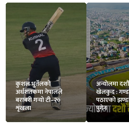
कुशल भुर्तेलको
अन्योलमा दशौँ र
अर्धशतकमा नेपालले
खेलकुद : गण्
बराबरी गर्‍यो टी–२०
पठाएको झण्डा
शृंखला
पुगेन