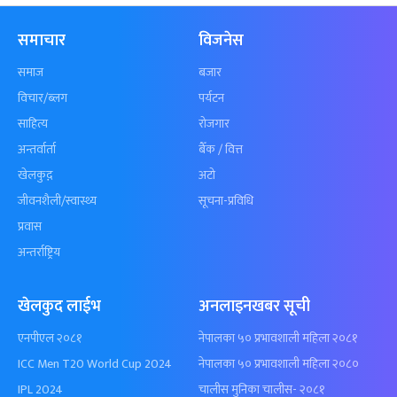
समाचार
विजनेस
समाज
बजार
विचार/ब्लग
पर्यटन
साहित्य
रोजगार
अन्तर्वार्ता
बैँक / वित्त
खेलकुद़़
अटो
जीवनशैली/स्वास्थ्य
सूचना-प्रविधि
प्रवास
अन्तर्राष्ट्रिय
खेलकुद लाईभ
अनलाइनखबर सूची
एनपीएल २०८१
नेपालका ५० प्रभावशाली महिला २०८१
ICC Men T20 World Cup 2024
नेपालका ५० प्रभावशाली महिला २०८०
IPL 2024
चालीस मुनिका चालीस- २०८१