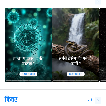
हान्ता भाइरस : कति
सर्पले डसेमा के गर्ने, के
घातक ?
नगर्ने ?
8
STORIES
6
STORIES
फिचर
सबै