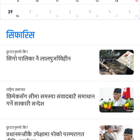
9
10
11
12
13
14
15
३१
१
२
३
४
५
६
16
17
18
19
20
21
22
सिफारिस
छुटाउनुभयो कि?
सिंगो पालिका नै लालपुर्जाविहीन
राष्ट्रिय समाचार
छिमेकसँग सीमा समस्या संवादबाटै समाधान
गर्ने सरकारी सन्देश
छुटाउनुभयो कि?
प्रधानमन्त्रीकै उपेक्षामा परेको परम्परागत