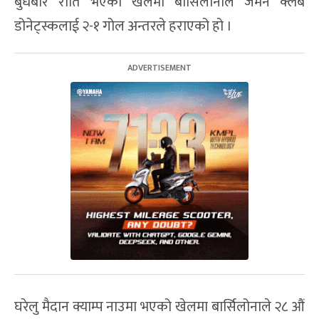
बुधबार राति भएको खेलमा बार्सिलोनाले जर्मन क्लब
डोनेट्स्कलाई २-१ गोल अन्तरले हराएको हो ।
घरेलु मैदान क्याम्प नाउमा भएको खेलमा बार्सिलोनाले २८ औं