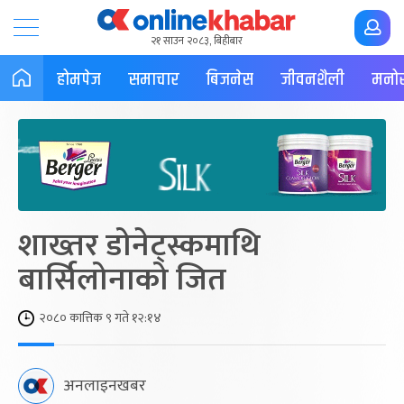
२१ साउन २०८३, बिहीबार
होमपेज
समाचार
बिजनेस
जीवनशैली
मनोर
शाख्तर डोनेट्स्कमाथि
बार्सिलोनाको जित
२०८० कात्तिक ९ गते १२:१४
अनलाइनखबर