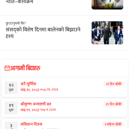
नीति–कार्यक्रम
छुटाउनुभयो कि?
संसद्को विशेष दिनमा बालेनको बिझाउने
दृश्य
आगामी बिदाहरु
जनै पूर्णिमा
२२ दिन बाँकी
१२
-
भाद्र १२, २०८३
Aug 28, 2026
शुक्र
श्रीकृष्ण जन्माष्टमी व्रत
२९ दिन बाँकी
१९
-
भाद्र १९, २०८३
Sep 4, 2026
शुक्र
संविधान दिवस
१ महिना बाँकी
३