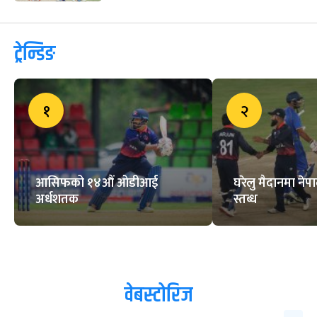
ट्रेन्डिङ
१
२
आसिफको १४औं ओडीआई
घरेलु मैदानमा नेप
अर्धशतक
स्तब्ध
वेबस्टोरिज