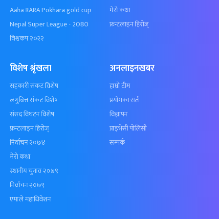
Aaha RARA Pokhara gold cup
मेरो कथा
Nepal Super League - 2080
फ्रन्टलाइन हिरोज्
विश्वकप २०२२
विशेष श्रृंखला
अनलाइनखबर
सहकारी संकट विशेष
हाम्रो टीम
लगुबित्त संकट विशेष
प्रयोगका सर्त
संसद विघटन विशेष
विज्ञापन
फ्रन्टलाइन हिरोज्
प्राइभेसी पोलिसी
निर्वाचन २०७४
सम्पर्क
मेरो कथा
स्थानीय चुनाव २०७९
निर्वाचन २०७९
एमाले महाधिवेशन