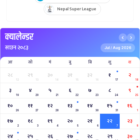
Nepal Super League
क्यालेन्डर
साउन २०८३
Jul
Aug 2026
/
आ
सो
मं
बु
बि
शु
श
२८
२९
३०
३१
३२
१
२
12
13
14
15
16
17
18
३
४
५
६
७
८
९
19
20
21
22
23
24
25
१०
११
१२
१३
१४
१५
१६
26
27
28
29
30
31
1
१७
१८
१९
२०
२१
२२
२३
2
3
4
5
6
7
8
२४
२५
२६
२७
२८
२९
३०