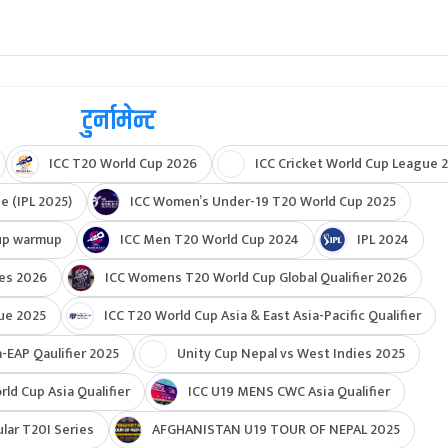
टुर्नामेन्ट
ICC T20 World Cup 2026
ICC Cricket World Cup League 2
e (IPL 2025)
ICC Women’s Under-19 T20 World Cup 2025
up warmup
ICC Men T20 World Cup 2024
IPL 2024
ies 2026
ICC Womens T20 World Cup Global Qualifier 2026
ue 2025
ICC T20 World Cup Asia & East Asia-Pacific Qualifier
-EAP Qaulifier 2025
Unity Cup Nepal vs West Indies 2025
d Cup Asia Qualifier
ICC U19 MENS CWC Asia Qualifier
ar T20I Series
AFGHANISTAN U19 TOUR OF NEPAL 2025