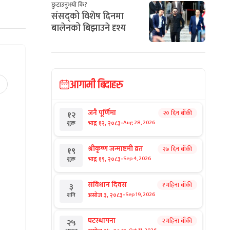
छुटाउनुभयो कि?
संसद्को विशेष दिनमा
बालेनको बिझाउने दृश्य
आगामी बिदाहरु
जनै पूर्णिमा
२० दिन बाँकी
१२
-
भाद्र १२, २०८३
Aug 28, 2026
शुक्र
श्रीकृष्ण जन्माष्टमी व्रत
२७ दिन बाँकी
१९
-
भाद्र १९, २०८३
Sep 4, 2026
शुक्र
संविधान दिवस
१ महिना बाँकी
३
-
असोज ३, २०८३
Sep 19, 2026
शनि
घटस्थापना
२ महिना बाँकी
२५