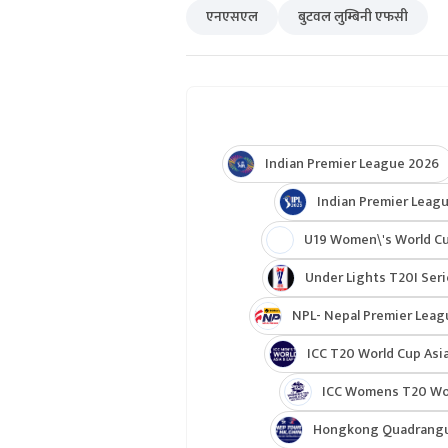
एनएसएल
बुटवल लुम्बिनी एफसी
Indian Premier League 2026
Indian Premier Leagu
U19 Women\'s World C
Under Lights T20I Ser
NPL- Nepal Premier Leag
ICC T20 World Cup Asia
ICC Womens T20 Worl
Hongkong Quadrangul