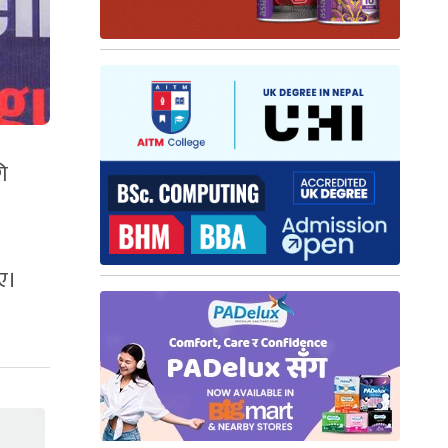
ि
िए।
।