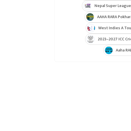
Nepal Super League
AAHA RARA Pokhar
West Indies A Tou
2023–2027 ICC Cri
Aaha RA