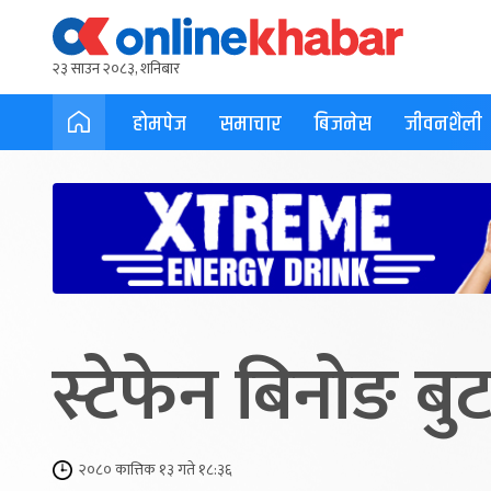
२३ साउन २०८३, शनिबार
होमपेज
समाचार
बिजनेस
जीवनशैली
स्टेफेन बिनोङ ब
२०८० कात्तिक १३ गते १८:३६