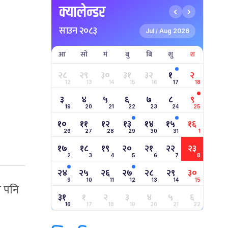
क्यालेन्डर
साउन २०८३
Jul
Aug 2026
/
आ
सो
मं
बु
बि
शु
श
२८
२९
३०
३१
३२
१
२
12
13
14
15
16
17
18
३
४
५
६
७
८
९
19
20
21
22
23
24
25
१०
११
१२
१३
१४
१५
१६
26
27
28
29
30
31
1
१७
१८
१९
२०
२१
२२
२३
2
3
4
5
6
7
8
२४
२५
२६
२७
२८
२९
३०
9
10
11
12
13
14
15
े पनि
३१
१
२
३
४
५
६
16
17
18
19
20
21
22