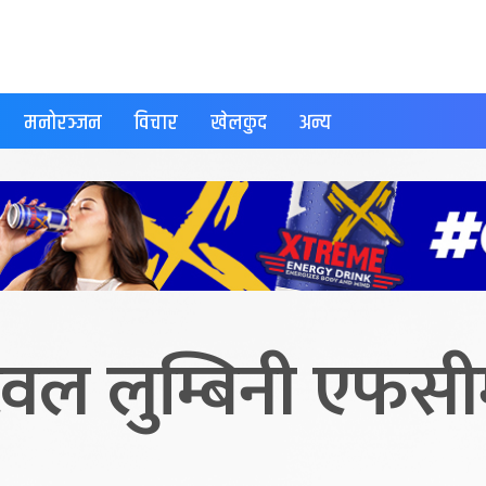
मनोरञ्जन
विचार
खेलकुद
अन्य
ुटवल लुम्बिनी एफसी