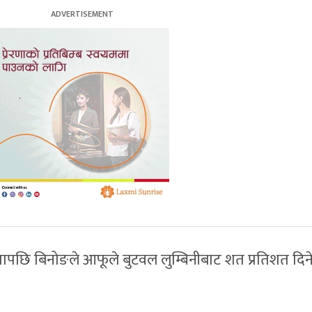
छि बिनोङले आफूले बुटवल लुम्बिनीबाट शत प्रतिशत दिन