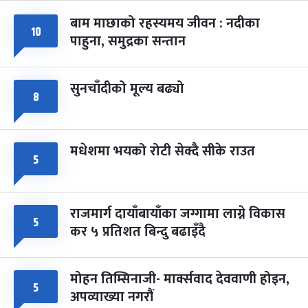
बाम माछाको रहस्यमय जीवन : नदीका
फागुपूर्णिमा
१०
७ महिना बाँकी
८
पाहुना, समुद्रका सन्तान
-
चैत्र ८, २०८३
Mar 22, 2027
सोम
सुनचाँदीको मूल्य बढ्यो
८
मधेशमा भयको रोटी सेक्दै सीके राउत
५
राजमार्ग दायाँबायाँका जग्गामा लाग्ने विकास
५
कर ५ प्रतिशत बिन्दु बढाइँदै
मोहन तिम्सिनाजी- मार्क्सवाद देववाणी होइन,
५
अपव्याख्या नगरौं