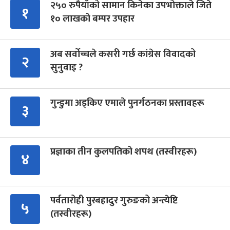
२५० रुपैयाँको सामान किनेका उपभोक्ताले जिते
१
१० लाखको बम्पर उपहार
अब सर्वोच्चले कसरी गर्छ कांग्रेस विवादको
२
सुनुवाइ ?
गुन्डुमा अड्किए एमाले पुनर्गठनका प्रस्तावहरू
३
प्रज्ञाका तीन कुलपतिको शपथ (तस्वीरहरू)
४
पर्वतारोही पुरबहादुर गुरुङको अन्त्येष्टि
५
(तस्वीरहरू)