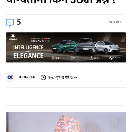
5
SHARES
अनलाइनखबर
२०८० पुष १३ गते ९:००