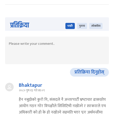
प्रतिक्रिया
भर्खरै
पुराना
लोकप्रिय
प्रतिक्रिया दिनुहोस्
Bhaktapur
२०८० पुष १३ गते ११:०९
हैन नबुझेको कुरो नि, संसदले नै अन्तरपार्टी भ्रष्‍टाचार ढाकछोप
आयोग गठन गरेर विपक्षीले सिसिटिभी नखोज्‍ने र सरकारले एम
अधिकारी को हो के हो नखोज्‍ने सहमति भएर पुनः अर्थमन्त्रीमा