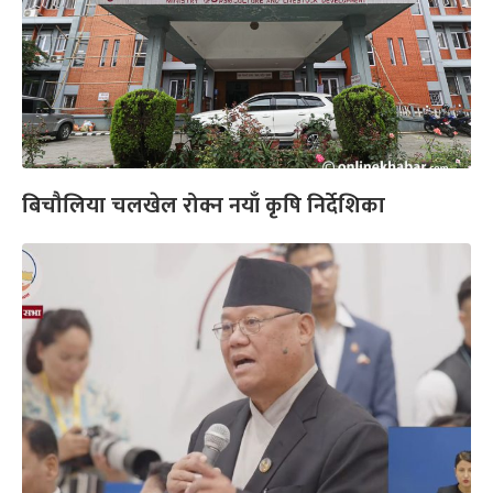
बिचौलिया चलखेल रोक्न नयाँ कृषि निर्देशिका