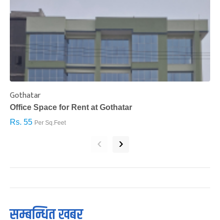
Gothatar
S
Office Space for Rent at Gothatar
H
Rs. 55
R
Per Sq.Feet
‹
›
सम्बन्धित खबर