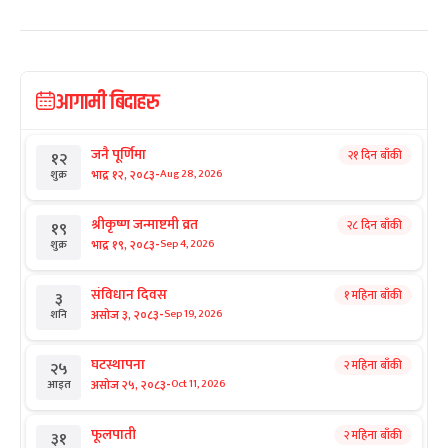
आगामी बिदाहरु
जनै पूर्णिमा
२१ दिन बाँकी
१२
-
भाद्र १२, २०८३
Aug 28, 2026
शुक्र
श्रीकृष्ण जन्माष्टमी व्रत
२८ दिन बाँकी
१९
-
भाद्र १९, २०८३
Sep 4, 2026
शुक्र
संविधान दिवस
१ महिना बाँकी
३
-
असोज ३, २०८३
Sep 19, 2026
शनि
घटस्थापना
२ महिना बाँकी
२५
-
असोज २५, २०८३
Oct 11, 2026
आइत
फूलपाती
२ महिना बाँकी
३१