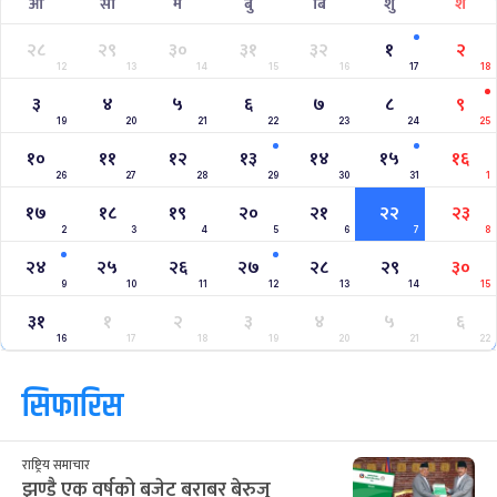
आ
सो
मं
बु
बि
शु
श
२८
२९
३०
३१
३२
१
२
12
13
14
15
16
17
18
३
४
५
६
७
८
९
19
20
21
22
23
24
25
१०
११
१२
१३
१४
१५
१६
26
27
28
29
30
31
1
१७
१८
१९
२०
२१
२२
२३
2
3
4
5
6
7
8
२४
२५
२६
२७
२८
२९
३०
9
10
11
12
13
14
15
३१
१
२
३
४
५
६
16
17
18
19
20
21
22
सिफारिस
राष्ट्रिय समाचार
झण्डै एक वर्षको बजेट बराबर बेरुजु