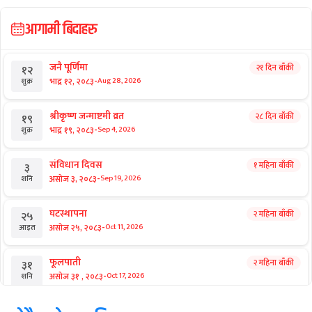
आगामी बिदाहरु
जनै पूर्णिमा
२१ दिन बाँकी
१२
-
भाद्र १२, २०८३
Aug 28, 2026
शुक्र
श्रीकृष्ण जन्माष्टमी व्रत
२८ दिन बाँकी
१९
-
भाद्र १९, २०८३
Sep 4, 2026
शुक्र
संविधान दिवस
१ महिना बाँकी
३
-
असोज ३, २०८३
Sep 19, 2026
शनि
घटस्थापना
२ महिना बाँकी
२५
-
असोज २५, २०८३
Oct 11, 2026
आइत
फूलपाती
२ महिना बाँकी
३१
-
असोज ३१ , २०८३
Oct 17, 2026
शनि
कार्तिक सङ्क्रान्ति
२ महिना बाँकी