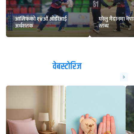
आसिफको १४औं ओडीआई
घरेलु मैदानमा नेप
अर्धशतक
स्तब्ध
वेबस्टोरिज