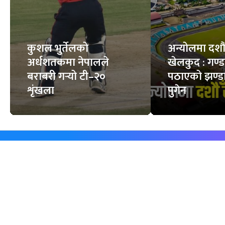
कुशल भुर्तेलको
अन्योलमा दशौँ र
अर्धशतकमा नेपालले
खेलकुद : गण्
बराबरी गर्‍यो टी–२०
पठाएको झण्डा
शृंखला
पुगेन
समाचार
विजनेस
समाज
बजार
विचार/ब्लग
पर्यटन
साहित्य
रोजगार
अन्तर्वार्ता
बैँक / वित्त