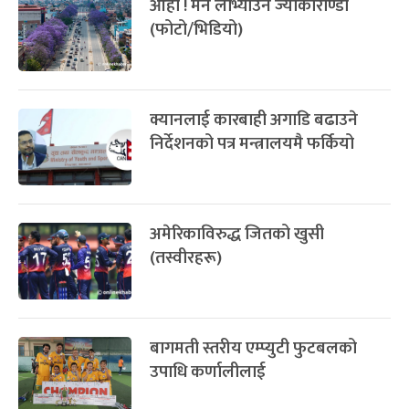
आहा ! मनै लोभ्याउने ज्याकाराण्डा
-
चैत्र ८, २०८३
Mar 22, 2027
सोम
(फोटो/भिडियो)
क्यानलाई कारबाही अगाडि बढाउने
निर्देशनको पत्र मन्त्रालयमै फर्कियो
अमेरिकाविरुद्ध जितको खुसी
(तस्वीरहरू)
बागमती स्तरीय एम्प्युटी फुटबलको
उपाधि कर्णालीलाई