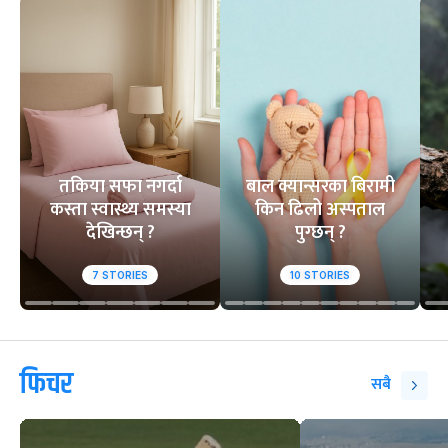
तकिया सफा नगर्दा
बाल क्यान्सरका बिरामी
कस्ता स्वास्थ्य समस्या
किन ढिलो अस्पताल
देखिन्छन् ?
पुग्छन् ?
7
STORIES
10
STORIES
फिचर
सबै