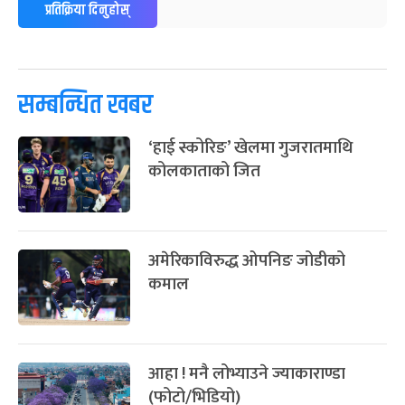
प्रतिक्रिया दिनुहोस्
पूर्णिमा व्रत
७ महिना बाँकी
७
-
चैत्र ७, २०८३
Mar 21, 2027
आइत
फागुपूर्णिमा
७ महिना बाँकी
८
सम्बन्धित खबर
-
चैत्र ८, २०८३
Mar 22, 2027
सोम
‘हाई स्कोरिङ’ खेलमा गुजरातमाथि
कोलकाताको जित
अमेरिकाविरुद्ध ओपनिङ जोडीको
कमाल
आहा ! मनै लोभ्याउने ज्याकाराण्डा
(फोटो/भिडियो)