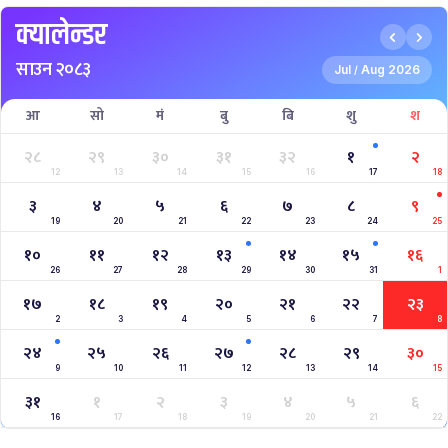
क्यालेन्डर
साउन २०८३
Jul
Aug 2026
/
आ
सो
मं
बु
बि
शु
श
२८
२९
३०
३१
३२
१
२
12
13
14
15
16
17
18
३
४
५
६
७
८
९
19
20
21
22
23
24
25
१०
११
१२
१३
१४
१५
१६
26
27
28
29
30
31
1
१७
१८
१९
२०
२१
२२
२३
2
3
4
5
6
7
8
२४
२५
२६
२७
२८
२९
३०
9
10
11
12
13
14
15
३१
१
२
३
४
५
६
16
17
18
19
20
21
22