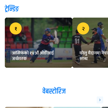
ट्रेन्डिङ
१
२
आसिफको १४औं ओडीआई
घरेलु मैदानमा नेप
अर्धशतक
स्तब्ध
वेबस्टोरिज