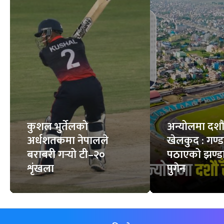
कुशल भुर्तेलको
अन्योलमा दशौँ र
अर्धशतकमा नेपालले
खेलकुद : गण्
बराबरी गर्‍यो टी–२०
पठाएको झण्डा
शृंखला
पुगेन