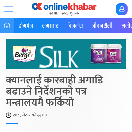
२२ साउन २०८३, शुक्रबार
होमपेज
समाचार
बिजनेस
जीवनशैली
मनोर
क्यानलाई कारबाही अगाडि
बढाउने निर्देशनको पत्र
मन्त्रालयमै फर्कियो
२०८३ जेठ २ गते २२:००