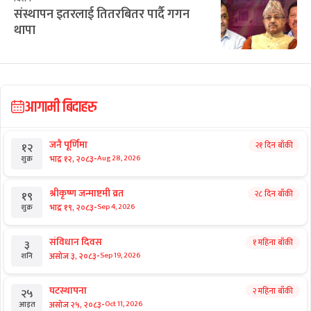
संस्थापन इतरलाई तितरबितर पार्दै गगन
थापा
आगामी बिदाहरु
जनै पूर्णिमा
२१ दिन बाँकी
१२
-
भाद्र १२, २०८३
Aug 28, 2026
शुक्र
श्रीकृष्ण जन्माष्टमी व्रत
२८ दिन बाँकी
१९
-
भाद्र १९, २०८३
Sep 4, 2026
शुक्र
संविधान दिवस
१ महिना बाँकी
३
-
असोज ३, २०८३
Sep 19, 2026
शनि
घटस्थापना
२ महिना बाँकी
२५
-
असोज २५, २०८३
Oct 11, 2026
आइत